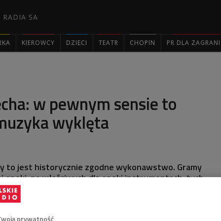
 RADIA SA
RKA
KIEROWCY
DZIECI
TEATR
CHOPIN
PR DLA ZAGRAN

echa: w pewnym sensie to
 muzyka wyklęta
my to jest historycznie zgodne wykonawstwo. Gramy
i epoki, na właściwych dla epoki instrumentach, tych
mpozytor - mówiła Agata Sapiecha, dyrektorka
arodowej Letniej Akademii Muzyki Dawnej.
Twoją prywatność