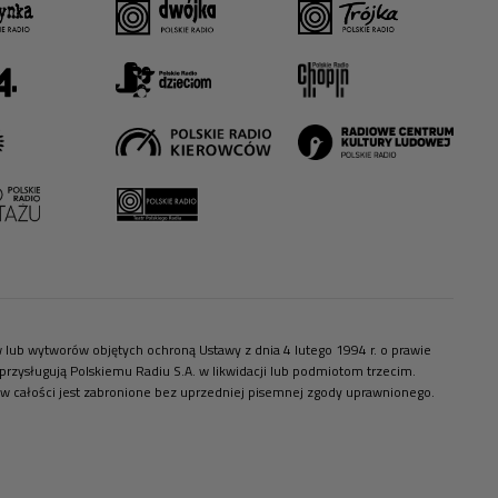
ów lub wytworów objętych ochroną Ustawy z dnia 4 lutego 1994 r. o prawie
zysługują Polskiemu Radiu S.A. w likwidacji lub podmiotom trzecim.
 w całości jest zabronione bez uprzedniej pisemnej zgody uprawnionego.