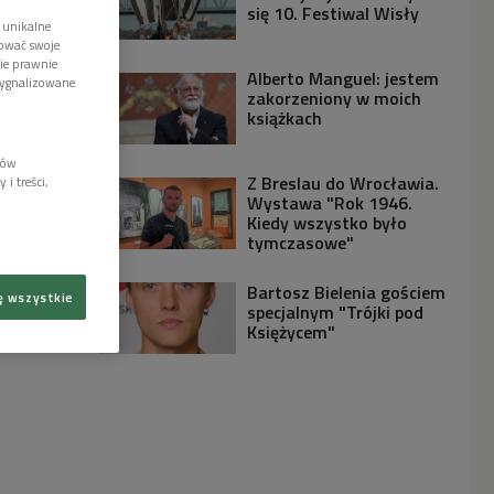
się 10. Festiwal Wisły
 unikalne
tować swoje
wie prawnie
Alberto Manguel: jestem
sygnalizowane
zakorzeniony w moich
książkach
lów
Z Breslau do Wrocławia.
i treści,
Wystawa "Rok 1946.
Kiedy wszystko było
tymczasowe"
Bartosz Bielenia gościem
ę wszystkie
specjalnym "Trójki pod
Księżycem"