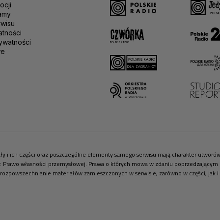
ocji
amy
rwisu
atności
ywatności
we
riały i ich części oraz poszczególne elementy samego serwisu mają charakter utwor
r. Prawo własności przemysłowej. Prawa o których mowa w zdaniu poprzedzającym pr
 rozpowszechnianie materiałów zamieszczonych w serwisie, zarówno w części, jak i