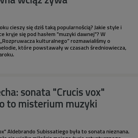
u cieszy się dziś taką popularnością? Jakie style i
uce kryje się pod hasłem "muzyki dawnej"? W
 „Rozpruwacza kulturalnego” rozmawialiśmy o
melodie, które powstawały w czasach średniowiecza,
aroku.
cha: sonata "Crucis vox"
o to misterium muzyki
 vox" Aldebrando Subissatiego była to sonata nieznana.