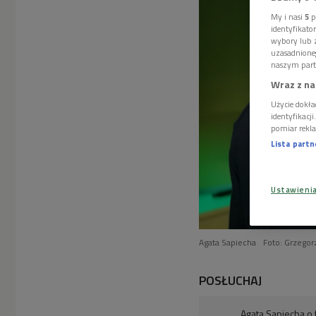
My i nasi
5
p
identyfikat
wybory lub z
uzasadnione
naszym part
Wraz z na
Użycie dokła
identyfikacj
pomiar rekla
Lista part
Ustawieni
Agata Sapiecha
Foto: Grzegor
POSŁUCHAJ
Agata Sapiecha o