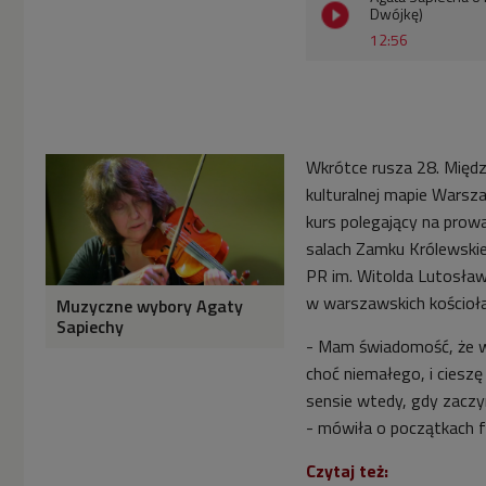
Dwójkę)
12:56
Wkrótce rusza 28. Międ
kulturalnej mapie Warsz
kurs polegający na prowa
salach Zamku Królewski
PR im. Witolda Lutosław
w warszawskich kościoła
Muzyczne wybory Agaty
Sapiechy
- Mam świadomość, że wpi
choć niemałego, i ciesz
sensie wtedy, gdy zaczy
- mówiła o początkach f
Czytaj też: