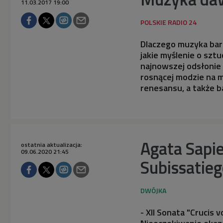
11.03.2017 19:00
Dlaczego muzyka barok
jakie myślenie o szt
najnowszej odsłonie
rosnącej modzie na 
renesansu, a także b
Agata Sapie
ostatnia aktualizacja:
09.06.2020 21:45
Subissatieg
- XII Sonata "Crucis