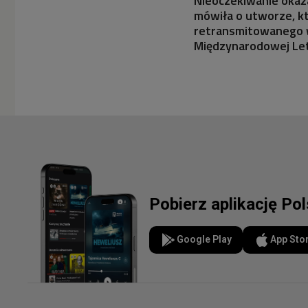
Nieoczekiwanie okaza
mówiła o utworze, kt
retransmitowanego w 
Międzynarodowej Let
Pobierz aplikację Po
Google Play
App Sto