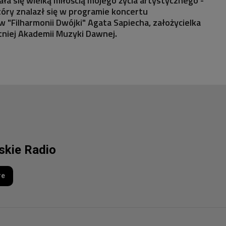
ła się wielką miłością mojego życia artystycznego -
óry znalazł się w programie koncertu
"Filharmonii Dwójki" Agata Sapiecha, założycielka
niej Akademii Muzyki Dawnej.
lskie Radio
re