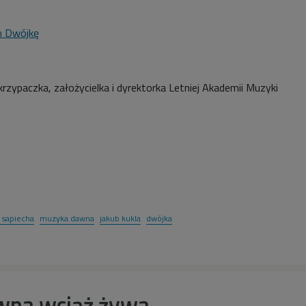
m Dwójkę
krzypaczka, założycielka i dyrektorka Letniej Akademii Muzyki
 sapiecha
muzyka dawna
jakub kukla
dwójka
wna wciąż żywa