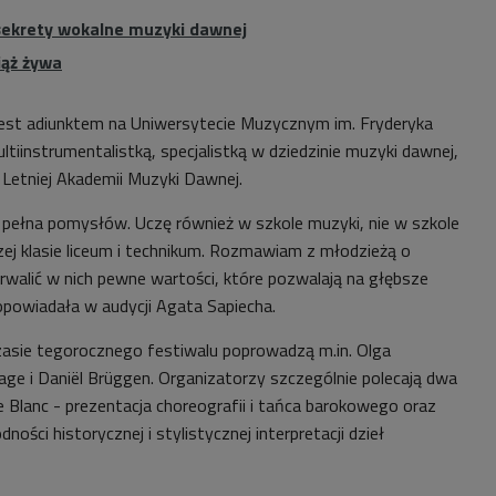
sekrety wokalne muzyki dawnej
ąż żywa
jest adiunktem na Uniwersytecie Muzycznym im. Fryderyka
ltiinstrumentalistką, specjalistką w dziedzinie muzyki dawnej,
ą Letniej Akademii Muzyki Dawnej.
i pełna pomysłów. Uczę również w szkole muzyki, nie w szkole
zej klasie liceum i technikum. Rozmawiam z młodzieżą o
rwalić w nich pewne wartości, które pozwalają na głębsze
powiadała w audycji Agata Sapiecha.
zasie tegorocznego festiwalu poprowadzą m.in. Olga
age i Daniël Brüggen. Organizatorzy szczególnie polecają dwa
e Blanc - prezentacja choreografii i tańca barokowego oraz
ności historycznej i stylistycznej interpretacji dzieł