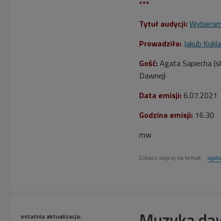
***
Tytuł audycji:
Wybiera
Prowadziła:
Jakub Kukla
Gość:
Agata Sapiecha (
s
Dawnej)
Data emisji:
6.07.2021
Godzina emisji:
16.30
mw
Zobacz więcej na temat:
agata
Muzyka da
ostatnia aktualizacja: