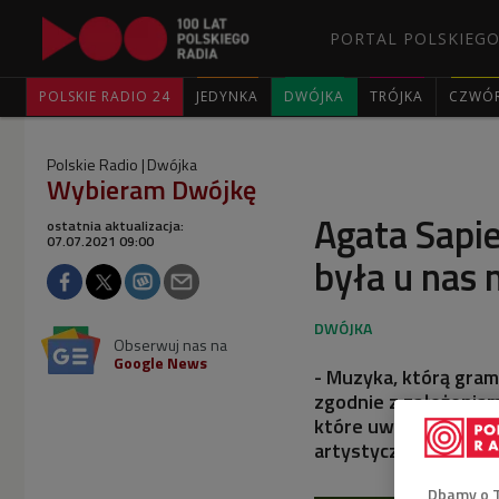
PORTAL POLSKIEGO
POLSKIE RADIO 24
JEDYNKA
DWÓJKA
TRÓJKA
CZWÓ
Polskie Radio
Dwójka
Wybieram Dwójkę
Agata Sapi
ostatnia aktualizacja:
07.07.2021 09:00
była u nas
Obserwuj nas na
Google News
- Muzyka, którą gra
zgodnie z założeniam
które uwzględnił ko
artystyczna Międzyn
Dbamy o 