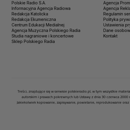
Polskie Radio S.A.
Agencja Prom
Informacyjna Agencja Radiowa
Agencja Rekl
Redakcja Katolicka
Regulamin se
Redakcja Ekumeniczna
Polityka pryw
Centrum Edukacji Medialnej
Ustawienia pr
Agencja Muzyczna Polskiego Radia
Dane osobo
Studia nagraniowe i koncertowe
Kontakt
Sklep Polskiego Radia
Treści, znajdujące się w serwisie polskieradio.pl, w tym wszystkie mate
autorskim i prawach pokrewnych lub Ustawy z dnia 30 czerwca 2000 
Jakiekolwiek kopiowanie, zapisywanie, powielanie, reprodukowanie oraz