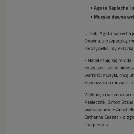
Agata Sapiecha i 
Muzyka dawna wci
Dr hab. Agata Sapiecha 
Chopina, skrzypaczką, mu
założycielką i dyrektork
- Nadal czuję się młoda 
muzycznej, ale w pierws
wartości muzyki, chcę ut
rozważania o muzyce - o
Wykłady i ćwiczenia w c
Pasiecznik, Simon Stand
wykłady online: Annabell
Catherine Cessac - o zgod
Charpentiera.