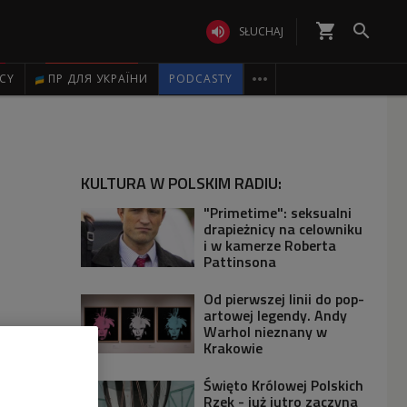
shopping_cart


SŁUCHAJ

ICY
ПР ДЛЯ УКРАЇНИ
PODCASTY
KULTURA W POLSKIM RADIU:
"Primetime": seksualni
drapieżnicy na celowniku
i w kamerze Roberta
Pattinsona
Od pierwszej linii do pop-
artowej legendy. Andy
Warhol nieznany w
Krakowie
Święto Królowej Polskich
Rzek - już jutro zaczyna