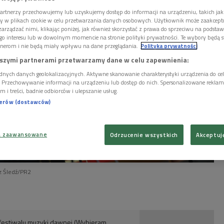
artnerzy przechowujemy lub uzyskujemy dostęp do informacji na urządzeniu, takich jak
ory w plikach cookie w celu przetwarzania danych osobowych. Użytkownik może zaakcep
arządzać nimi, klikając poniżej, jak również skorzystać z prawa do sprzeciwu na podsta
go interesu lub w dowolnym momencie na stronie polityki prywatności. Te wybory będą 
nerom i nie będą miały wpływu na dane przeglądania.
Polityka prywatności
szymi partnerami przetwarzamy dane w celu zapewnienia:
dnych danych geolokalizacyjnych. Aktywne skanowanie charakterystyki urządzenia do ce
i. Przechowywanie informacji na urządzeniu lub dostęp do nich. Spersonalizowane reklamy 
m i treści, badnie odbiorców i ulepszanie usług.
nerów (dostawców)
a zaawansowane
Odrzucenie wszystkich
Akceptuj
z Śledź/PR2
 festiwalu muzyki dawnej (Wybieram