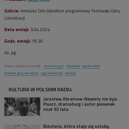
Goście:
Ireneusz Grin (dyrektor programowy festiwalu Góry
Literatury)
Data emisji:
3.04.2024
Godz. emisji:
16.30
dz, pg
Zobacz więcej na temat:
ireneusz grin
literatura
jakub kukla
festiwal góry literatury
olga tokarczuk
dwójka
KULTURA W POLSKIM RADIU:
Jarosław Abramow-Newerly nie żyje.
Pisarz, dramaturg i autor piosenek
miał 93 lata
Biżuteria, która staje się sztuką.