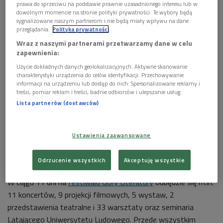
prawa do sprzeciwu na podstawie prawnie uzasadnionego interesu lub w
dowolnym momencie na stronie polityki prywatności. Te wybory będą
sygnalizowane naszym partnerom i nie będą miały wpływu na dane
przeglądania.
Polityka prywatności
Wraz z naszymi partnerami przetwarzamy dane w celu
zapewnienia:
Użycie dokładnych danych geolokalizacyjnych. Aktywne skanowanie
Podczas tegorocznej edycji festiwalu Góry Literatury odbędzie się ponad 150
charakterystyki urządzenia do celów identyfikacji. Przechowywanie
wydarzeń
Foto: Facebook/Festiwal Góry Literatury
informacji na urządzeniu lub dostęp do nich. Spersonalizowane reklamy i
treści, pomiar reklam i treści, badnie odbiorców i ulepszanie usług.
Festiwal Góry Literatury potrwa od 4 do 14 lipca.
Lista partnerów (dostawców)
W tym roku wydarzenie obchodzi swój jubileusz –
impreza odbędzie się 10. raz.
Ustawienia zaawansowane
W trakcie festiwalu odbędzie się ponad 150
wydarzeń.
Odrzucenie wszystkich
Akceptuję wszystkie
W ciągu 11 dni na
festiwalu Góry Literatury
odbędzie się m.in.
11 koncertów, 9 projekcji filmowych, 5 wystaw, 2
przedstawienia teatralne i 33 warsztaty oraz seminaria
Latającego Uniwersytetu Ludowego. Przede wszystkim