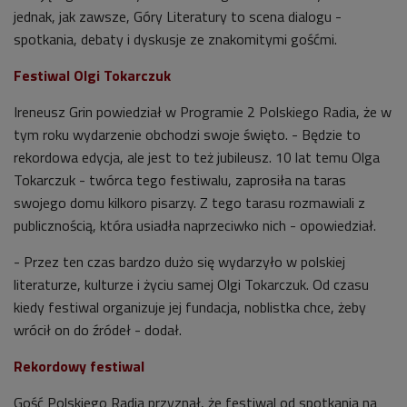
jednak, jak zawsze, Góry Literatury to scena dialogu -
spotkania, debaty i dyskusje ze znakomitymi gośćmi.
Festiwal Olgi Tokarczuk
Ireneusz Grin powiedział w Programie 2 Polskiego Radia, że w
tym roku wydarzenie obchodzi swoje święto. - Będzie to
rekordowa edycja, ale jest to też jubileusz. 10 lat temu Olga
Tokarczuk - twórca tego festiwalu, zaprosiła na taras
swojego domu kilkoro pisarzy. Z tego tarasu rozmawiali z
publicznością, która usiadła naprzeciwko nich - opowiedział.
- Przez ten czas bardzo dużo się wydarzyło w polskiej
literaturze, kulturze i życiu samej Olgi Tokarczuk. Od czasu
kiedy festiwal organizuje jej fundacja, noblistka chce, żeby
wrócił on do źródeł - dodał.
Rekordowy festiwal
Gość Polskiego Radia przyznał, że festiwal od spotkania na