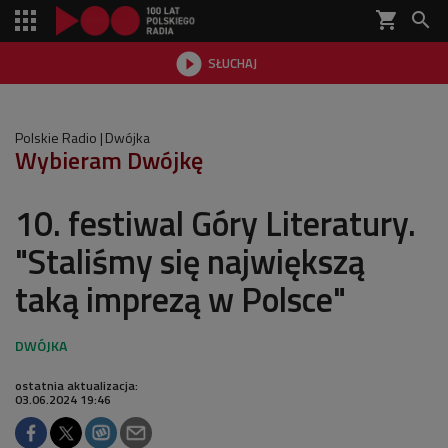
shopping_cart


SŁUCHAJ

Polskie Radio
Dwójka
Wybieram Dwójkę
10. festiwal Góry Literatury.
"Staliśmy się największą
taką imprezą w Polsce"
ostatnia aktualizacja:
03.06.2024 19:46