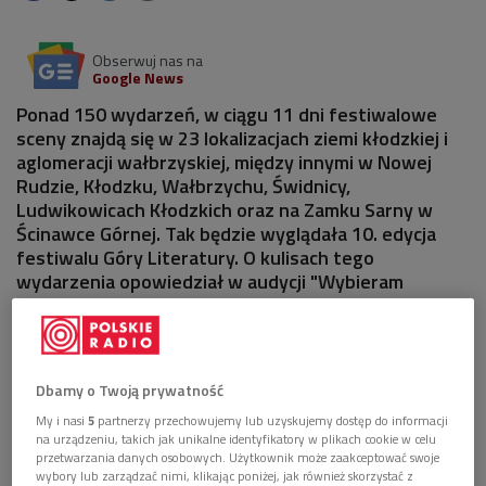
Obserwuj nas na
Google News
Ponad 150 wydarzeń, w ciągu 11 dni festiwalowe
sceny znajdą się w 23 lokalizacjach ziemi kłodzkiej i
aglomeracji wałbrzyskiej, między innymi w Nowej
Rudzie, Kłodzku, Wałbrzychu, Świdnicy,
Ludwikowicach Kłodzkich oraz na Zamku Sarny w
Ścinawce Górnej. Tak będzie wyglądała 10. edycja
festiwalu Góry Literatury. O kulisach tego
wydarzenia opowiedział w audycji "Wybieram
Dwójkę" Ireneusz Grin, dyrektor programowy
imprezy.
Dbamy o Twoją prywatność
My i nasi
5
partnerzy przechowujemy lub uzyskujemy dostęp do informacji
na urządzeniu, takich jak unikalne identyfikatory w plikach cookie w celu
przetwarzania danych osobowych. Użytkownik może zaakceptować swoje
wybory lub zarządzać nimi, klikając poniżej, jak również skorzystać z