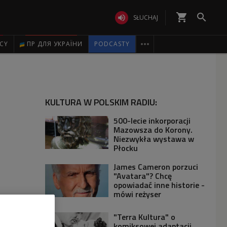
shopping_cart


SŁUCHAJ

ICY
ПР ДЛЯ УКРАЇНИ
PODCASTY
KULTURA W POLSKIM RADIU:
500-lecie inkorporacji
Mazowsza do Korony.
Niezwykła wystawa w
Płocku
James Cameron porzuci
"Avatara"? Chcę
opowiadać inne historie -
mówi reżyser
"Terra Kultura" o
komiksowej adaptacji