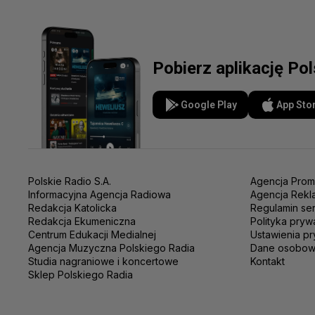
Pobierz aplikację Po
Google Play
App Sto
Polskie Radio S.A.
Agencja Prom
Informacyjna Agencja Radiowa
Agencja Rekl
Redakcja Katolicka
Regulamin se
Redakcja Ekumeniczna
Polityka pryw
Centrum Edukacji Medialnej
Ustawienia pr
Agencja Muzyczna Polskiego Radia
Dane osobo
Studia nagraniowe i koncertowe
Kontakt
Sklep Polskiego Radia