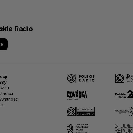
lskie Radio
re
ocji
amy
rwisu
atności
ywatności
we