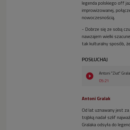
legenda polskiego off ja
improwizowanej, połączen
nowoczesnością.
- Dobrze się ze sobą czu
nawzajem wielki szacune
tak kulturalny sposób, ż
POSŁUCHAJ
Antoni "Ziut" Gra
05:21
Antoni Gralak
Od lat uznawany jest za
trąbką nadał szlif najwa
Gralaka odsyła do legen