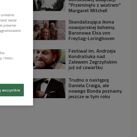
"Przeminęło z wiatrem"
Margaret Mitchell
 unikalne
tować swoje
Skandalizująca ikona
wie prawnie
nowojorskiej bohemy.
sygnalizowane
Baronowa Elsa von
Freytag-Loringhoven
Festiwal im. Andrzeja
lów
Kondratiuka nad
i treści,
Zalewem Zegrzyńskim
już od czwartku
Trudno o następcę
Daniela Craiga, ale
nowego Bonda poznamy
ę wszystkie
jeszcze w tym roku