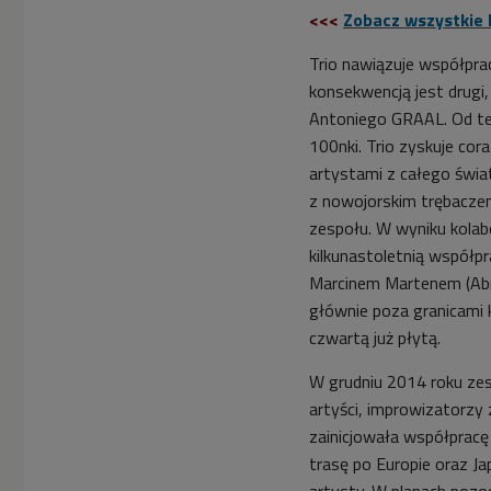
<<<
Zobacz wszystkie k
Trio nawiązuje współprac
konsekwencją jest drug
Antoniego GRAAL. Od tej 
100nki. Trio zyskuje cor
artystami z całego świ
z nowojorskim trębaczem
zespołu. W wyniku kolab
kilkunastoletnią współpr
Marcinem Martenem (Abrad
głównie poza granicami 
czwartą już płytą.
W grudniu 2014 roku zes
artyści, improwizatorzy 
zainicjowała współpracę
trasę po Europie oraz Ja
artysty. W planach poz