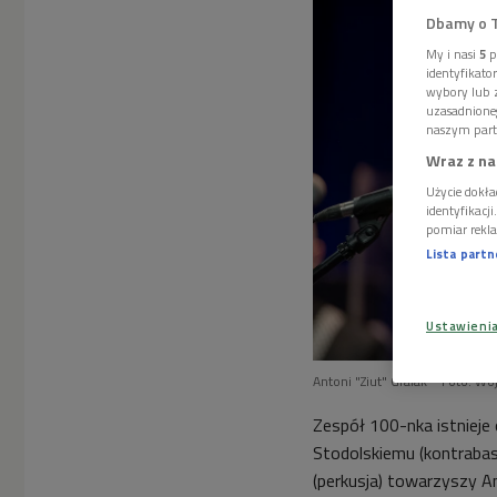
Dbamy o 
My i nasi
5
p
identyfikat
wybory lub z
uzasadnione
naszym part
Wraz z na
Użycie dokła
identyfikacj
pomiar rekla
Lista part
Ustawieni
Antoni "Ziut" Gralak
Foto: Wo
Zespół 100-nka istniej
Stodolskiemu (kontraba
(perkusja) towarzyszy An