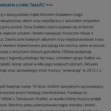
oncerty z cyklu "Jazz.PL"
>>>
ę z ikoną polskiej trąbki Antonim Gralakiem czego
i, dwupłytowy album oraz współpraca z autorskim zespołem
pory postać Ziuta Gralaka często pojawia się w historii
az większe uznanie i śmiało nawiązuje muzyczne relacje z
ata. Zwieńczone kolejnym albumem trzy międzynarodowe trasy
 Herbem Robertsonem pieczętują ten istotny okres w historii
oracji z artystami różnych gatunków 100nka podejmuje
acę z legendą polskiego hip hopu, członkiem grupy Kaliber 44,
ab), biorąc udział w kilku jego kolejnych płytach. Aktywni
kraju oraz uprawianego stylu muzycy "powracają" w 2012 r. z
pól świętuje swoje 10-lecie. Gośćmi specjalnymi są europejscy
zrzeszeni przez fundację Limmitationes. Fundacja ta
 100nki z Tomaszem Stańko, w wyniku której muzycy podjęli
ponii. Niestety plany pokrzyżowała nagła choroba i śmierć
ostaje jednak wspólne wydawnictwo koncertowe z festiwalu w