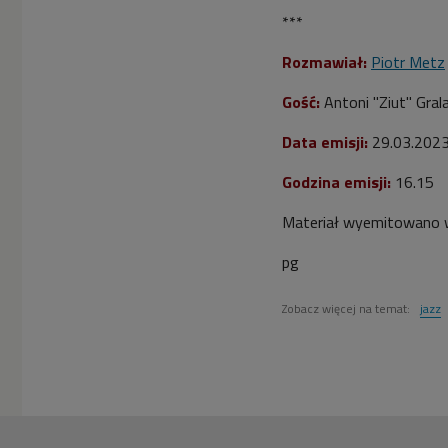
***
Rozmawiał:
Piotr Metz
Gość:
Antoni "Ziut" Gral
Data emisji:
29.03.202
Godzina emisji:
16.15
Materiał wyemitowano w
pg
Zobacz więcej na temat:
jazz