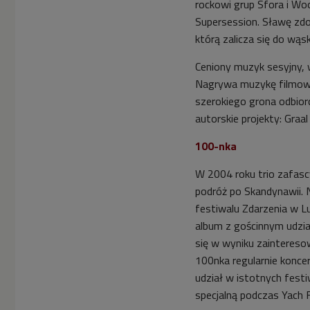
rockowi grup Sfora i W
Supersession. Sławę zdo
którą zalicza się do wą
Ceniony muzyk sesyjny, 
Nagrywa muzykę filmową 
szerokiego grona odbio
autorskie projekty: Graal
100-nka
W 2004 roku trio zafasc
podróż po Skandynawii. 
festiwalu Zdarzenia w Lu
album z gościnnym udzia
się w wyniku zainteres
100nka regularnie koncer
udział w istotnych fest
specjalną podczas Yach 