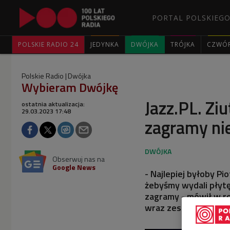
PORTAL POLSKIEGO
POLSKIE RADIO 24
JEDYNKA
DWÓJKA
TRÓJKA
CZWÓ
Polskie Radio
Dwójka
Wybieram Dwójkę
Jazz.PL. Ziu
ostatnia aktualizacja:
29.03.2023 17:48
zagramy nie
Obserwuj nas na
Google News
- Najlepiej byłoby Pi
żebyśmy wydali płytę
zagramy - mówił w r
wraz zespołem 100-nk