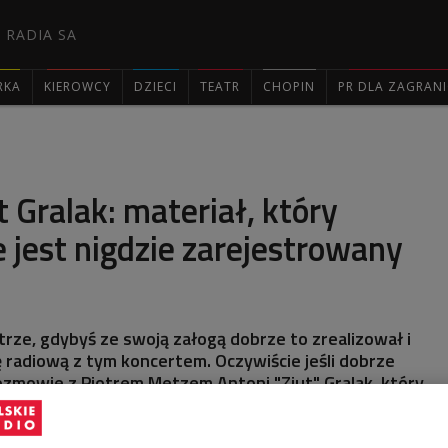
 RADIA SA
RKA
KIEROWCY
DZIECI
TEATR
CHOPIN
PR DLA ZAGRAN

t Gralak: materiał, który
 jest nigdzie zarejestrowany
otrze, gdybyś ze swoją załogą dobrze to zrealizował i
 radiową z tym koncertem. Oczywiście jeśli dobrze
ozmowie z Piotrem Metzem Antoni "Ziut" Gralak, który
a wystąpi w piątek w cyklu "Jazz.PL".