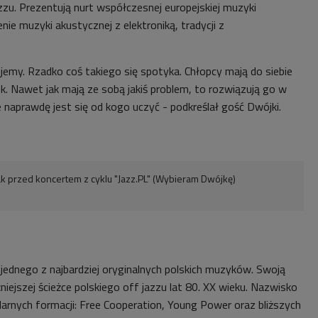
zzu. Prezentują nurt współczesnej europejskiej muzyki
ie muzyki akustycznej z elektroniką, tradycji z
jemy. Rzadko coś takiego się spotyka. Chłopcy mają do siebie
k. Nawet jak mają ze sobą jakiś problem, to rozwiązują go w
e naprawdę jest się od kogo uczyć - podkreślał gość Dwójki.
lak przed koncertem z cyklu "Jazz.PL" (Wybieram Dwójkę)
 jednego z najbardziej oryginalnych polskich muzyków. Swoją
żniejszej ścieżce polskiego off jazzu lat 80. XX wieku. Nazwisko
darnych formacji: Free Cooperation, Young Power oraz bliższych