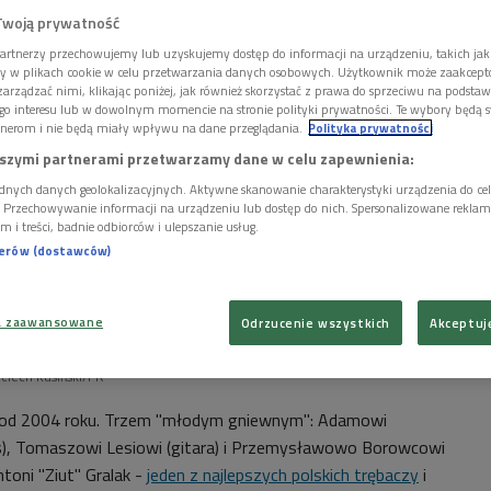
Twoją prywatność
artnerzy przechowujemy lub uzyskujemy dostęp do informacji na urządzeniu, takich jak
ory w plikach cookie w celu przetwarzania danych osobowych. Użytkownik może zaakcep
arządzać nimi, klikając poniżej, jak również skorzystać z prawa do sprzeciwu na podsta
go interesu lub w dowolnym momencie na stronie polityki prywatności. Te wybory będą 
nerom i nie będą miały wpływu na dane przeglądania.
Polityka prywatności
szymi partnerami przetwarzamy dane w celu zapewnienia:
dnych danych geolokalizacyjnych. Aktywne skanowanie charakterystyki urządzenia do ce
i. Przechowywanie informacji na urządzeniu lub dostęp do nich. Spersonalizowane reklamy 
m i treści, badnie odbiorców i ulepszanie usług.
nerów (dostawców)
a zaawansowane
Odrzucenie wszystkich
Akceptuj
jciech Kusiński/PR
e od 2004 roku. Trzem "młodym gniewnym": Adamowi
s), Tomaszowi Lesiowi (gitara) i Przemysławowo Borowcowi
toni "Ziut" Gralak -
jeden z najlepszych polskich trębaczy
i