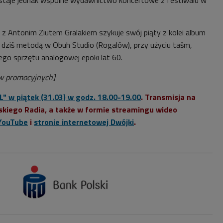
 z Antonim Ziutem Gralakiem szykuje swój piąty z kolei album
ą dziś metodą w Obuh Studio (Rogalów), przy użyciu taśm,
ego sprzętu analogowej epoki lat 60.
ów promocyjnych]
PL" w piątek (31.03) w godz. 18.00-19.00
. Transmisja na
skiego Radia, a także w formie streamingu wideo
YouTube
i
stronie internetowej Dwójki
.