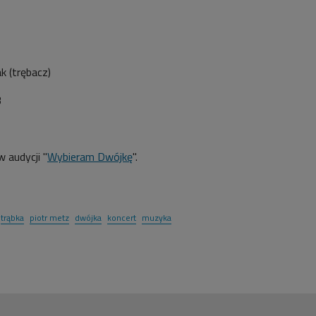
ak (trębacz)
3
 audycji "
Wybieram Dwójkę
".
trąbka
piotr metz
dwójka
koncert
muzyka