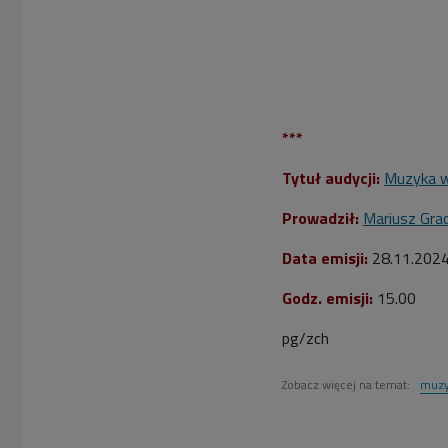
***
Tytuł audycji:
Muzyka w
Prowadził:
Mariusz Gra
Data emisji:
28.11.202
Godz. emisji:
15.00
pg/zch
Zobacz więcej na temat:
muzy