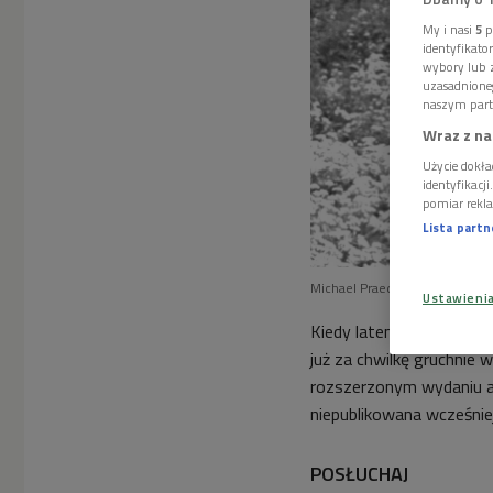
My i nasi
5
p
identyfikat
wybory lub z
uzasadnione
naszym part
Wraz z na
Użycie dokła
identyfikacj
pomiar rekla
Lista part
Michael Praed i Judi Trett na p
Ustawieni
Kiedy latem świętowaliśm
już za chwilkę gruchnie
rozszerzonym wydaniu al
niepublikowana wcześniej
POSŁUCHAJ