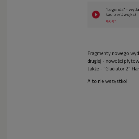
"Legenda" - wyda
kadrze/Dwójka)
56:53
Fragmenty nowego wydan
drugiej - nowości płyto
także - "Gladiator 2" Ha
A to nie wszystko!