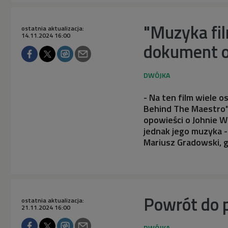
"Muzyka fil
ostatnia aktualizacja:
14.11.2024 16:00
dokument o
- Na ten film wiele 
Behind The Maestro" 
opowieści o Johnie W
jednak jego muzyka -
Mariusz Gradowski, g
Powrót do p
ostatnia aktualizacja:
21.11.2024 16:00