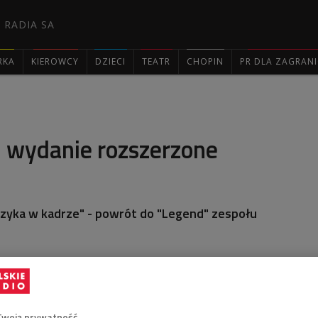
 RADIA SA
RKA
KIEROWCY
DZIECI
TEATR
CHOPIN
PR DLA ZAGRAN

- wydanie rozszerzone
uzyka w kadrze" - powrót do "Legend" zespołu
Twoją prywatność