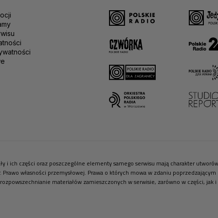
ocji
amy
rwisu
atności
ywatności
we
riały i ich części oraz poszczególne elementy samego serwisu mają charakter utwor
r. Prawo własności przemysłowej. Prawa o których mowa w zdaniu poprzedzającym pr
 rozpowszechnianie materiałów zamieszczonych w serwisie, zarówno w części, jak i