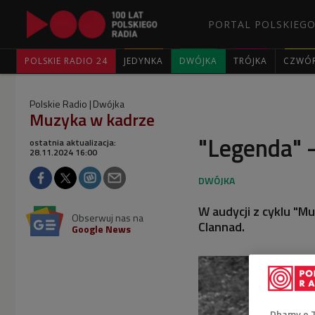
PORTAL POLSKIEGO
POLSKIE RADIO 24
JEDYNKA
DWÓJKA
TRÓJKA
CZWÓ
Polskie Radio
Dwójka
Muzyka w kadrze
"Legenda" 
ostatnia aktualizacja:
28.11.2024 16:00
W audycji z cyklu "M
Obserwuj nas na
Clannad.
Google News
Dbamy o 