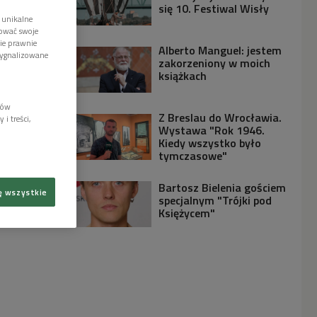
się 10. Festiwal Wisły
 unikalne
tować swoje
wie prawnie
Alberto Manguel: jestem
sygnalizowane
zakorzeniony w moich
książkach
lów
Z Breslau do Wrocławia.
i treści,
Wystawa "Rok 1946.
Kiedy wszystko było
tymczasowe"
Bartosz Bielenia gościem
ę wszystkie
specjalnym "Trójki pod
Księżycem"