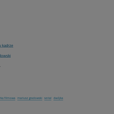
 kadrze
dowski
4
ka filmowa
mariusz gradowski
serial
dwójka