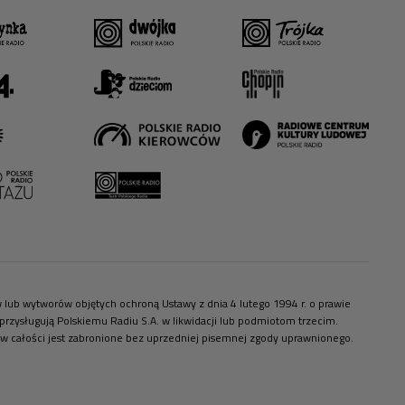
ów lub wytworów objętych ochroną Ustawy z dnia 4 lutego 1994 r. o prawie
zysługują Polskiemu Radiu S.A. w likwidacji lub podmiotom trzecim.
 w całości jest zabronione bez uprzedniej pisemnej zgody uprawnionego.