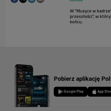
W "Muzyce w kadrze" 
przeszłości", w któr
końcu.
Pobierz aplikację Po
Google Play
App Sto