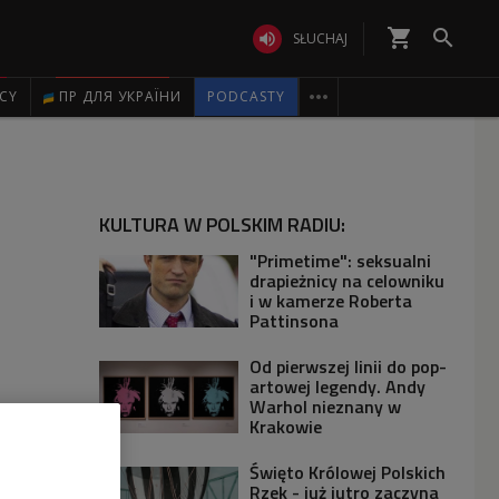
shopping_cart


SŁUCHAJ

ICY
ПР ДЛЯ УКРАЇНИ
PODCASTY
KULTURA W POLSKIM RADIU:
"Primetime": seksualni
drapieżnicy na celowniku
i w kamerze Roberta
Pattinsona
Od pierwszej linii do pop-
artowej legendy. Andy
Warhol nieznany w
Krakowie
Święto Królowej Polskich
Rzek - już jutro zaczyna