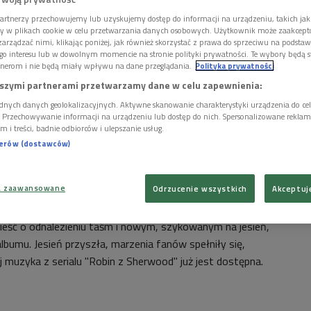
artnerzy przechowujemy lub uzyskujemy dostęp do informacji na urządzeniu, takich jak
ory w plikach cookie w celu przetwarzania danych osobowych. Użytkownik może zaakcep
arządzać nimi, klikając poniżej, jak również skorzystać z prawa do sprzeciwu na podsta
go interesu lub w dowolnym momencie na stronie polityki prywatności. Te wybory będą 
nerom i nie będą miały wpływu na dane przeglądania.
Polityka prywatności
szymi partnerami przetwarzamy dane w celu zapewnienia:
dnych danych geolokalizacyjnych. Aktywne skanowanie charakterystyki urządzenia do ce
i. Przechowywanie informacji na urządzeniu lub dostęp do nich. Spersonalizowane reklamy 
m i treści, badnie odbiorców i ulepszanie usług.
nerów (dostawców)
lanie serialu "Robin z Sherwood"
Foto: PAP/PA
a zaawansowane
Odrzucenie wszystkich
Akceptuj
y w audycji 40. rocznicę wydania tej płyty, nie wiedzieliśmy, że
 wieść o odnalezieniu taśm i nowym, szykowanym na jesień,
bumu. Jesień przyszła, marzenia fanów spełniły się,
 muzyka z serialu "Robin z Sherwood" już jest dostępna.