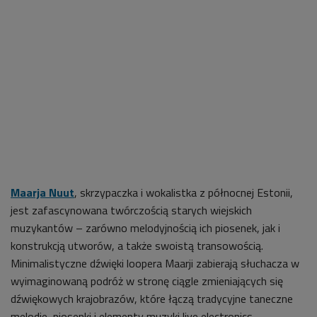
Maarja Nuut
, skrzypaczka i wokalistka z północnej Estonii,
jest zafascynowana twórczością starych wiejskich
muzykantów – zarówno melodyjnością ich piosenek, jak i
konstrukcją utworów, a także swoistą transowością.
Minimalistyczne dźwięki loopera Maarji zabierają słuchacza w
wyimaginowaną podróż w stronę ciągle zmieniających się
dźwiękowych krajobrazów, które łączą tradycyjne taneczne
melodie, piosenki i elementy muzyki live electronics.