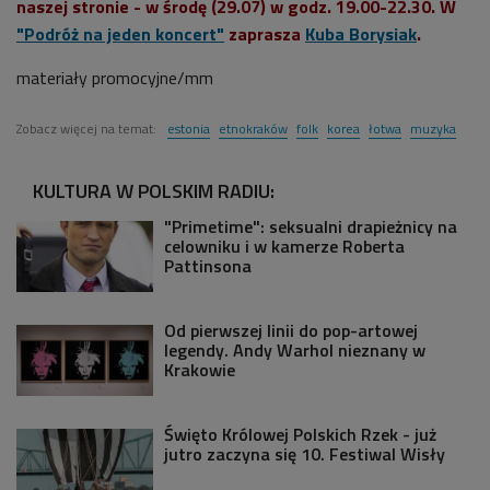
naszej stronie - w środę (29.07) w godz. 19.00-22.30. W
"Podróż na jeden koncert"
zaprasza
Kuba Borysiak
.
materiały promocyjne/mm
Zobacz więcej na temat:
estonia
etnokraków
folk
korea
łotwa
muzyka
KULTURA W POLSKIM RADIU:
"Primetime": seksualni drapieżnicy na
celowniku i w kamerze Roberta
Pattinsona
Od pierwszej linii do pop-artowej
legendy. Andy Warhol nieznany w
Krakowie
Święto Królowej Polskich Rzek - już
jutro zaczyna się 10. Festiwal Wisły