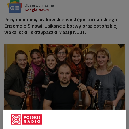
Obserwuj nas na
Google News
Przypominamy krakowskie występy koreańskiego
Ensemble Sinawi, Laiksne z Łotwy oraz estońskiej
wokalistki i skrzypaczki Maarji Nuut.
Estoński zespół Laiksne działa już od ponad dwóch dekad
Foto: Mat. prasowe
"Sinawi"
w koreańskiej muzyce ludowej czy folkowej oznacza