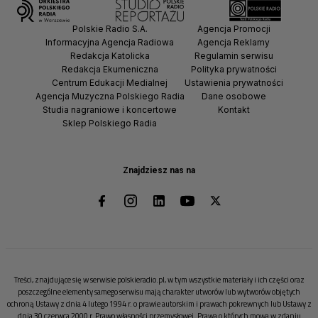
Polskie Radio S.A.
Agencja Promocji
Informacyjna Agencja Radiowa
Agencja Reklamy
Redakcja Katolicka
Regulamin serwisu
Redakcja Ekumeniczna
Polityka prywatności
Centrum Edukacji Medialnej
Ustawienia prywatności
Agencja Muzyczna Polskiego Radia
Dane osobowe
Studia nagraniowe i koncertowe
Kontakt
Sklep Polskiego Radia
Znajdziesz nas na
Treści, znajdujące się w serwisie polskieradio.pl, w tym wszystkie materiały i ich części oraz
poszczególne elementy samego serwisu mają charakter utworów lub wytworów objętych
ochroną Ustawy z dnia 4 lutego 1994 r. o prawie autorskim i prawach pokrewnych lub Ustawy z
dnia 30 czerwca 2000 r. Prawo własności przemysłowej. Prawa o których mowa w zdaniu