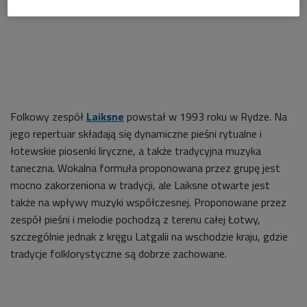
Folkowy zespół
Laiksne
powstał w 1993 roku w Rydze. Na
jego repertuar składają się dynamiczne pieśni rytualne i
łotewskie piosenki liryczne, a także tradycyjna muzyka
taneczna. Wokalna formuła proponowana przez grupę jest
mocno zakorzeniona w tradycji, ale Laiksne otwarte jest
także na wpływy muzyki współczesnej. Proponowane przez
zespół pieśni i melodie pochodzą z terenu całej Łotwy,
szczególnie jednak z kręgu Latgalii na wschodzie kraju, gdzie
tradycje folklorystyczne są dobrze zachowane.