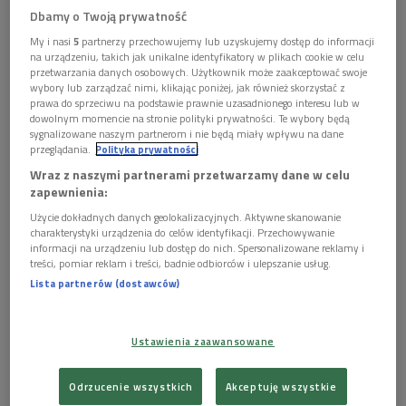
improwizację. Pomysł na stworzenie grupy zrodził się
Dbamy o Twoją prywatność
podczas spotkań i studiów nad prawdziwą naturą tradycyjnej
My i nasi
5
partnerzy przechowujemy lub uzyskujemy dostęp do informacji
na urządzeniu, takich jak unikalne identyfikatory w plikach cookie w celu
muzyki koreańskiej. Na spotkania te składały się między
przetwarzania danych osobowych. Użytkownik może zaakceptować swoje
innymi warsztaty oparte o tematykę rytmów, solowej
wybory lub zarządzać nimi, klikając poniżej, jak również skorzystać z
prawa do sprzeciwu na podstawie prawnie uzasadnionego interesu lub w
muzyki instrumentalnej, pieśni szamańskich, istoty pansori
dowolnym momencie na stronie polityki prywatności. Te wybory będą
(gatunku nazywanego koreańską operą) oraz wielu innych
sygnalizowane naszym partnerom i nie będą miały wpływu na dane
przeglądania.
Polityka prywatności
aspektów tradycyjnej muzyki. Poszukiwano odpowiedzi na
pytanie o przyszłość koreańskiej muzyki, także tej
Wraz z naszymi partnerami przetwarzamy dane w celu
zapewnienia:
improwizowanej, znajdującej swe źródło i oparcie w tradycji. Z
Użycie dokładnych danych geolokalizacyjnych. Aktywne skanowanie
takich doświadczeń, łączących wiedzę i pasję, intelekt i
charakterystyki urządzenia do celów identyfikacji. Przechowywanie
emocje zrodziła się fascynująca twórczość zespołu.
informacji na urządzeniu lub dostęp do nich. Spersonalizowane reklamy i
treści, pomiar reklam i treści, badnie odbiorców i ulepszanie usług.
Lista partnerów (dostawców)
Ustawienia zaawansowane
Odrzucenie wszystkich
Akceptuję wszystkie