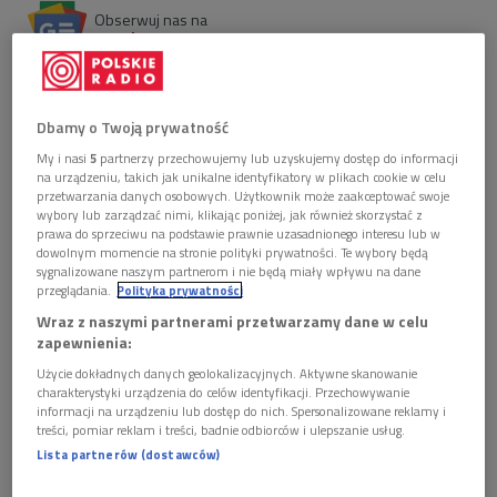
Obserwuj nas na
Google News
W audycji sięgamy po album "Tirakat” z katalogu
Habibi Funk – spotkanie indonezyjskiego tria Ali z
libańskim kompozytorem Charifem Megarbane.To
Dbamy o Twoją prywatność
muzyka, która nie tyle łączy tradycje, co pokazuje ich
My i nasi
5
partnerzy przechowujemy lub uzyskujemy dostęp do informacji
naturalne przenikanie – bez wyraźnych granic i
na urządzeniu, takich jak unikalne identyfikatory w plikach cookie w celu
etykiet.
przetwarzania danych osobowych. Użytkownik może zaakceptować swoje
wybory lub zarządzać nimi, klikając poniżej, jak również skorzystać z
prawa do sprzeciwu na podstawie prawnie uzasadnionego interesu lub w
dowolnym momencie na stronie polityki prywatności. Te wybory będą
sygnalizowane naszym partnerom i nie będą miały wpływu na dane
przeglądania.
Polityka prywatności
Wraz z naszymi partnerami przetwarzamy dane w celu
zapewnienia:
Użycie dokładnych danych geolokalizacyjnych. Aktywne skanowanie
charakterystyki urządzenia do celów identyfikacji. Przechowywanie
informacji na urządzeniu lub dostęp do nich. Spersonalizowane reklamy i
treści, pomiar reklam i treści, badnie odbiorców i ulepszanie usług.
Lista partnerów (dostawców)