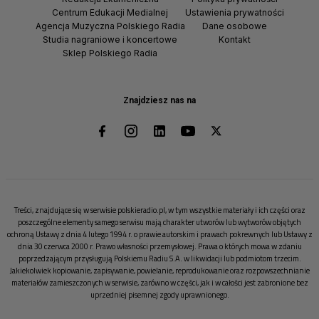
Centrum Edukacji Medialnej
Ustawienia prywatności
Agencja Muzyczna Polskiego Radia
Dane osobowe
Studia nagraniowe i koncertowe
Kontakt
Sklep Polskiego Radia
Znajdziesz nas na
Treści, znajdujące się w serwisie polskieradio.pl, w tym wszystkie materiały i ich części oraz
poszczególne elementy samego serwisu mają charakter utworów lub wytworów objętych
ochroną Ustawy z dnia 4 lutego 1994 r. o prawie autorskim i prawach pokrewnych lub Ustawy z
dnia 30 czerwca 2000 r. Prawo własności przemysłowej. Prawa o których mowa w zdaniu
poprzedzającym przysługują Polskiemu Radiu S.A. w likwidacji lub podmiotom trzecim.
Jakiekolwiek kopiowanie, zapisywanie, powielanie, reprodukowanie oraz rozpowszechnianie
materiałów zamieszczonych w serwisie, zarówno w części, jak i w całości jest zabronione bez
uprzedniej pisemnej zgody uprawnionego.