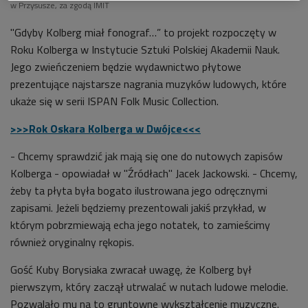
odczytania "Pieśni o Panu Marylskim" ze zbiorów
w Przysusze, za zgodą IMIT
Oskara Kolberga (Źródła/Dwójka)
"Gdyby Kolberg miał fonograf…” to projekt rozpoczęty w


Roku Kolberga w Instytucie Sztuki Polskiej Akademii Nauk.
29'40
Jego zwieńczeniem będzie wydawnictwo płytowe
Premiera albumu "Gdyby Kolberg miał fonograf..." i
prezentujące najstarsze nagrania muzyków ludowych, które
podsumowanie cyklu audycji z Jackiem Jackowskim
ukaże się w serii ISPAN Folk Music Collection.
(Dwójka/Źródła)
>>>Rok Oskara Kolberga w Dwójce<<<


22'39
- Chcemy sprawdzić jak mają się one do nutowych zapisów
Jacek Jackowski o fonografie Edisona w służbie
Kolberga - opowiadał w "Źródłach" Jacek Jackowski. - Chcemy,
muzyce ludowej (Dwójka/Źródła)
żeby ta płyta była bogato ilustrowana jego odręcznymi
zapisami. Jeżeli będziemy prezentowali jakiś przykład, w
którym pobrzmiewają echa jego notatek, to zamieścimy
również oryginalny rękopis.
Gość Kuby Borysiaka zwracał uwagę, że Kolberg był
pierwszym, który zaczął utrwalać w nutach ludowe melodie.
Pozwalało mu na to gruntowne wykształcenie muzyczne.