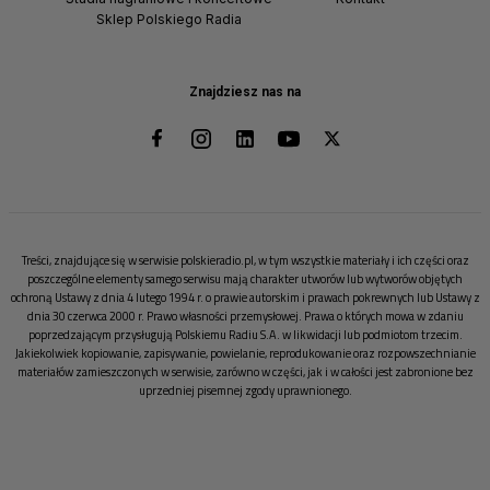
Sklep Polskiego Radia
Znajdziesz nas na
Treści, znajdujące się w serwisie polskieradio.pl, w tym wszystkie materiały i ich części oraz
poszczególne elementy samego serwisu mają charakter utworów lub wytworów objętych
ochroną Ustawy z dnia 4 lutego 1994 r. o prawie autorskim i prawach pokrewnych lub Ustawy z
dnia 30 czerwca 2000 r. Prawo własności przemysłowej. Prawa o których mowa w zdaniu
poprzedzającym przysługują Polskiemu Radiu S.A. w likwidacji lub podmiotom trzecim.
Jakiekolwiek kopiowanie, zapisywanie, powielanie, reprodukowanie oraz rozpowszechnianie
materiałów zamieszczonych w serwisie, zarówno w części, jak i w całości jest zabronione bez
uprzedniej pisemnej zgody uprawnionego.