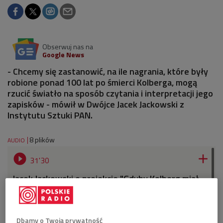
Obserwuj nas na
Google News
- Chcemy się zastanowić, na ile nagrania, które były
robione ponad 100 lat po śmierci Kolberga, mogą
rzucić światło na sposób czytania i interpretacji jego
zapisków - mówił w Dwójce Jacek Jackowski z
Instytutu Sztuki PAN.
8 plików
AUDIO


31'30
Jacek Jackowski o projekcie "Gdyby Kolberg miał
fonograf..." (Dwójka/Źródła)


19'49
Dbamy o Twoją prywatność