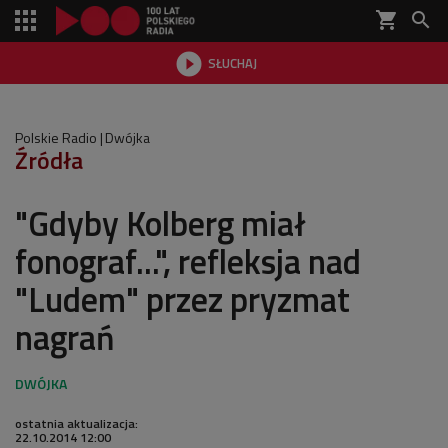
shopping_cart


SŁUCHAJ

Polskie Radio
Dwójka
Źródła
"Gdyby Kolberg miał
fonograf...", refleksja nad
"Ludem" przez pryzmat
nagrań
ostatnia aktualizacja:
22.10.2014 12:00