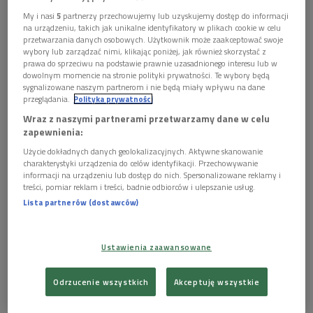
Jacek Jackowski o ewolucji zapisów nutowych
My i nasi
5
partnerzy przechowujemy lub uzyskujemy dostęp do informacji
Kolberga (Źródła/Dwójka)
na urządzeniu, takich jak unikalne identyfikatory w plikach cookie w celu
przetwarzania danych osobowych. Użytkownik może zaakceptować swoje
wybory lub zarządzać nimi, klikając poniżej, jak również skorzystać z


10'18
prawa do sprzeciwu na podstawie prawnie uzasadnionego interesu lub w
dowolnym momencie na stronie polityki prywatności. Te wybory będą
Jacek Jackowski o wyprawach terenowych
sygnalizowane naszym partnerom i nie będą miały wpływu na dane
Kolberga (Źródła/Dwójka)
przeglądania.
Polityka prywatności
Wraz z naszymi partnerami przetwarzamy dane w celu


20'36
zapewnienia:
Użycie dokładnych danych geolokalizacyjnych. Aktywne skanowanie
Jacek Jackowski o zapisywaniu melodii metodą
charakterystyki urządzenia do celów identyfikacji. Przechowywanie
Oskara Kolberga (Źródła/Dwójka)
informacji na urządzeniu lub dostęp do nich. Spersonalizowane reklamy i
treści, pomiar reklam i treści, badnie odbiorców i ulepszanie usług.


Lista partnerów (dostawców)
23'50
Jacek Jackowski o czytaniu zapisów nutowych
Oskara Kolberga (Źródła/Dwójka)
Ustawienia zaawansowane


28'53
Odrzucenie wszystkich
Akceptuję wszystkie
Jacek Jackowski prezentuje współczesne
Oskar Kolberg
Foto: W. Rzewuski, ze zbiorów Muzeum im. Oskara Kolberga