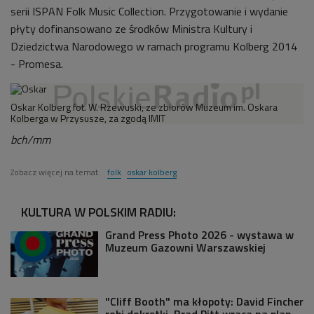
serii ISPAN Folk Music Collection. Przygotowanie i wydanie
płyty dofinansowano ze środków Ministra Kultury i
Dziedzictwa Narodowego w ramach programu Kolberg 2014
- Promesa.
Oskar Kolberg fot. W. Rzewuski, ze zbiorów Muzeum im. Oskara
Kolberga w Przysusze, za zgodą IMIT
bch/mm
Zobacz więcej na temat:
folk
oskar kolberg
KULTURA W POLSKIM RADIU:
Grand Press Photo 2026 - wystawa w
Muzeum Gazowni Warszawskiej
"Cliff Booth" ma kłopoty: David Fincher
robi dokrętki, Brad Pitt wraca na plan