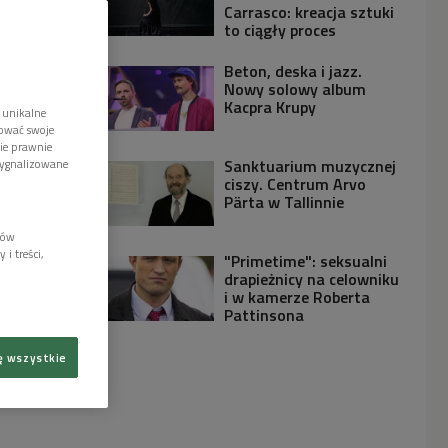
Carrasco: kreacja sztuki
to ciągły proces
Beton, deska i jazz.
Nowy solowy album
Kacpra Krupy
 unikalne
tować swoje
wie prawnie
Sanktuarium muzycznej
sygnalizowane
ciszy. Centrum Arvo
Pärta w Tallinnie
lów
i treści,
"Primetime": seksualni
drapieżnicy na celowniku
i w kamerze Roberta
Pattinsona
ę wszystkie