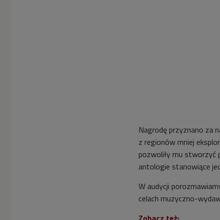
Nagrodę przyznano za na
z regionów mniej eksplor
pozwoliły mu stworzyć p
antologie stanowiące je
W audycji porozmawiamy
celach muzyczno-wydaw
Zobacz też: