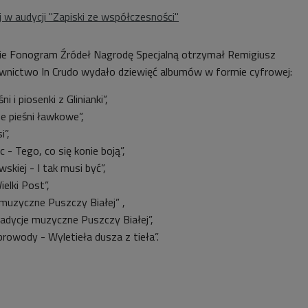
w audycji "Zapiski ze współczesności"
e Fonogram Źródeł Nagrodę Specjalną otrzymał Remigiusz
wnictwo In Crudo wydało dziewięć albumów w formie cyfrowej:
i i piosenki z Glinianki”,
e pieśni ławkowe”,
i”,
 - Tego, co się konie boją”,
skiej - I tak musi być”,
elki Post”,
 muzyczne Puszczy Białej” ,
radycje muzyczne Puszczy Białej”,
rowody - Wyletieła dusza z tieła”.