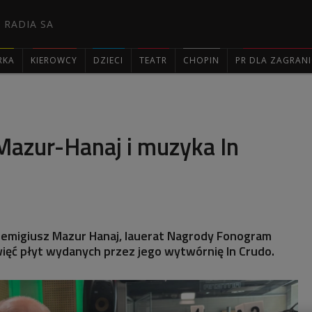
 RADIA SA
RKA
KIEROWCY
DZIECI
TEATR
CHOPIN
PR DLA ZAGRAN

Mazur-Hanaj i muzyka In
Remigiusz Mazur Hanaj, lauerat Nagrody Fonogram
ięć płyt wydanych przez jego wytwórnię In Crudo.