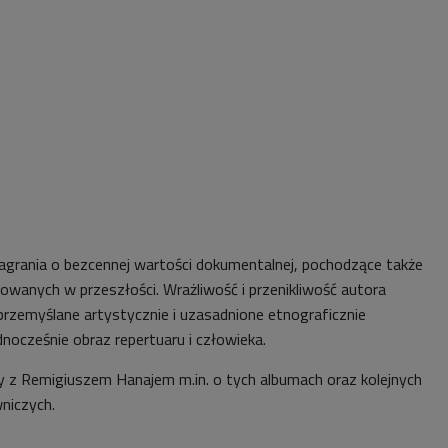
grania o bezcennej wartości dokumentalnej, pochodzące także
owanych w przeszłości. Wrażliwość i przenikliwość autora
rzemyślane artystycznie i uzasadnione etnograficznie
dnocześnie obraz repertuaru i człowieka.
 z Remigiuszem Hanajem m.in. o tych albumach oraz kolejnych
niczych.