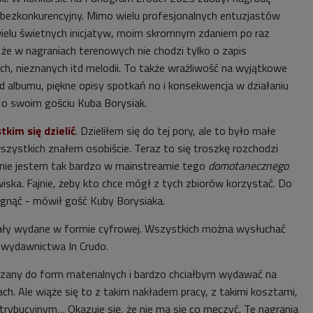
e bezkonkurencyjny. Mimo wielu profesjonalnych entuzjastów
 wielu świetnych inicjatyw, moim skromnym zdaniem po raz
 że w nagraniach terenowych nie chodzi tylko o zapis
ch, nieznanych itd melodii. To także wrażliwość na wyjątkowe
 albumu, piękne opisy spotkań no i konsekwencja w działaniu
ze o swoim gościu Kuba Borysiak.
kim się dzielić
. Dzieliłem się do tej pory, ale to było małe
szystkich znałem osobiście. Teraz to się troszkę rozchodzi
ż nie jestem tak bardzo w mainstreamie tego
domotanecznego
ska. Fajnie, żeby kto chce mógł z tych zbiorów korzystać. Do
gnąć - mówił gość Kuby Borysiaka.
ały wydane w formie cyfrowej. Wszystkich można wysłuchać
 wydawnictwa In Crudo.
zany do form materialnych i bardzo chciałbym wydawać na
ach. Ale wiąże się to z takim nakładem pracy, z takimi kosztami,
trybucyjnym… Okazuje się, że nie ma się co męczyć. Te nagrania