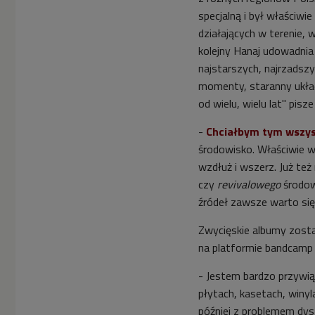
specjalną i był właściwi
działających w terenie,
kolejny Hanaj udowadnia
najstarszych, najrzadszy
momenty, staranny układ
od wielu, wielu lat" pis
-
Chciałbym tym wszyst
środowisko. Właściwie w
wzdłuż i wszerz. Już te
czy
revivalowego
środowi
źródeł zawsze warto się
Zwycięskie albumy zost
na platformie bandcamp
- Jestem bardzo przywią
płytach, kasetach, winyl
później z problemem dys