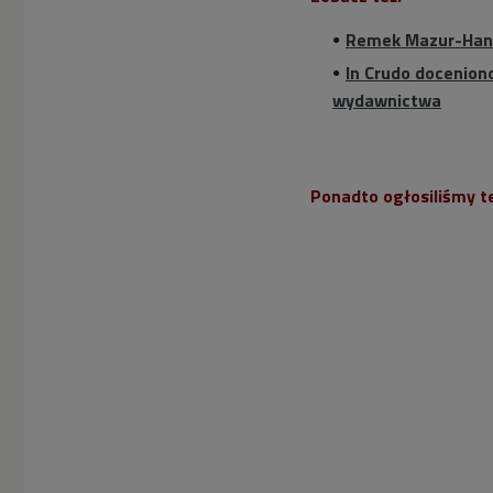
Remek Mazur-Hana
In Crudo docenion
wydawnictwa
Ponadto ogłosiliśmy t