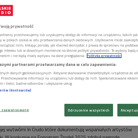
Twoją prywatność
artnerzy przechowujemy lub uzyskujemy dostęp do informacji na urządzeniu, takich jak
ory w plikach cookie w celu przetwarzania danych osobowych. Użytkownik może zaakcep
arządzać nimi, klikając poniżej, jak również skorzystać z prawa do sprzeciwu na podsta
go interesu lub w dowolnym momencie na stronie polityki prywatności. Te wybory będą 
nerom i nie będą miały wpływu na dane przeglądania.
Polityka prywatności
szymi partnerami przetwarzamy dane w celu zapewnienia:
dnych danych geolokalizacyjnych. Aktywne skanowanie charakterystyki urządzenia do ce
i. Przechowywanie informacji na urządzeniu lub dostęp do nich. Spersonalizowane reklamy 
m i treści, badnie odbiorców i ulepszanie usług.
nerów (dostawców)
k folkowy i awangardowy znany z takich zespołów jak Księżyc, Bractwo
: Hanna Szczęśniak/RCKL
cji "Źródła"
a zaawansowane
Odrzucenie wszystkich
Akceptuj
chany od lat w polskiej muzyce tradycyjnej, w roku ubiegłym
ej wytwórni In Crudo które dokumentują wspaniałych artystów
ki. W konkursie na Fonogram Źrodeł 2025 zdobył nagrodę