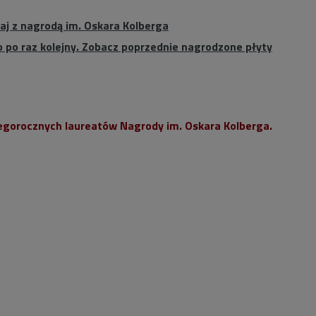
j z nagrodą im. Oskara Kolberga
o po raz kolejny. Zobacz poprzednie nagrodzone płyty
egorocznych laureatów Nagrody im. Oskara Kolberga.