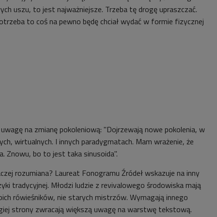
ch uszu, to jest najważniejsze. Trzeba tę drogę upraszczać.
 potrzeba to coś na pewno będę chciał wydać w formie fizycznej
 uwagę na zmianę pokoleniową: "Dojrzewają nowe pokolenia, w
nych, wirtualnych. I innych paradygmatach. Mam wrażenie, że
a. Znowu, bo to jest taka sinusoida".
naczej rozumiana? Laureat Fonogramu Źródeł wskazuje na inny
ki tradycyjnej. Młodzi ludzie z revivalowego środowiska mają
woich rówieśników, nie starych mistrzów. Wymagają innego
ugiej strony zwracają większą uwagę na warstwę tekstową.