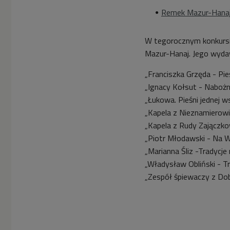
Remek Mazur-Hanaj 
W tegorocznym konkursi
Mazur-Hanaj. Jego wyda
„Franciszka Grzęda - Pieśn
„Ignacy Kołsut - Nabożn
„Łukowa. Pieśni jednej ws
„Kapela z Nieznamierowic
„Kapela z Rudy Zajączkow
„Piotr Młodawski - Na Wi
„Marianna Śliz -Tradycje
„Władysław Obliński - T
„Zespół śpiewaczy z Dob