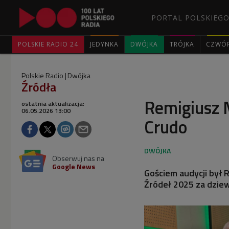
PORTAL POLSKIEGO
POLSKIE RADIO 24
JEDYNKA
DWÓJKA
TRÓJKA
CZWÓ
Polskie Radio
Dwójka
Źródła
Remigiusz 
ostatnia aktualizacja:
06.05.2026 13:00
Crudo
Obserwuj nas na
Google News
Gościem audycji był 
Źródeł 2025 za dziew