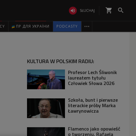
shopping_cart


SŁUCHAJ

ICY
ПР ДЛЯ УКРАЇНИ
PODCASTY
KULTURA W POLSKIM RADIU:
Profesor Lech Śliwonik
laureatem tytułu
Człowiek Słowa 2026
Szkoła, bunt i pierwsze
literackie próby Marka
Ławrynowicza
Flamenco jako opowieść
o tworzeniu. Rafaela