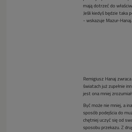
mają dotrzeć do właściwy
Jeśli kiedyś będzie taka
- wskazuje Mazur-Hanaj.
Remigiusz Hanaj zwraca
światach już zupełnie in
jest ona mniej zrozumiał
Być może nie mniej, a i
sposób podejścia do muzy
chętniej uczyć się od s
sposobu przekazu. Z dr