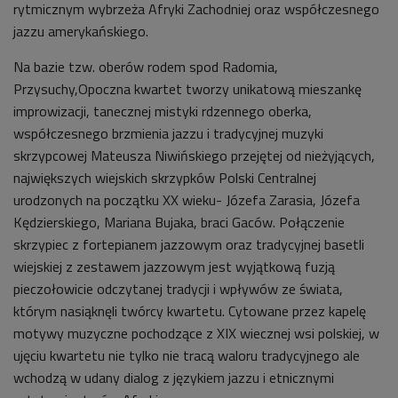
rytmicznym wybrzeża Afryki Zachodniej oraz współczesnego
jazzu amerykańskiego.
Na bazie tzw. oberów rodem spod Radomia,
Przysuchy,Opoczna kwartet tworzy unikatową mieszankę
improwizacji, tanecznej mistyki rdzennego oberka,
współczesnego brzmienia jazzu i tradycyjnej muzyki
skrzypcowej Mateusza Niwińskiego przejętej od nieżyjących,
największych wiejskich skrzypków Polski Centralnej
urodzonych na początku XX wieku- Józefa Zarasia, Józefa
Kędzierskiego, Mariana Bujaka, braci Gaców. Połączenie
skrzypiec z fortepianem jazzowym oraz tradycyjnej basetli
wiejskiej z zestawem jazzowym jest wyjątkową fuzją
pieczołowicie odczytanej tradycji i wpływów ze świata,
którym nasiąknęli twórcy kwartetu. Cytowane przez kapelę
motywy muzyczne pochodzące z XIX wiecznej wsi polskiej, w
ujęciu kwartetu nie tylko nie tracą waloru tradycyjnego ale
wchodzą w udany dialog z językiem jazzu i etnicznymi