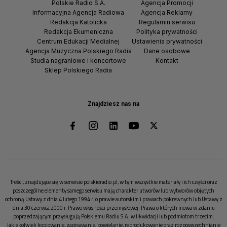
Polskie Radio S.A.
Agencja Promocji
Informacyjna Agencja Radiowa
Agencja Reklamy
Redakcja Katolicka
Regulamin serwisu
Redakcja Ekumeniczna
Polityka prywatności
Centrum Edukacji Medialnej
Ustawienia prywatności
Agencja Muzyczna Polskiego Radia
Dane osobowe
Studia nagraniowe i koncertowe
Kontakt
Sklep Polskiego Radia
Znajdziesz nas na
Treści, znajdujące się w serwisie polskieradio.pl, w tym wszystkie materiały i ich części oraz
poszczególne elementy samego serwisu mają charakter utworów lub wytworów objętych
ochroną Ustawy z dnia 4 lutego 1994 r. o prawie autorskim i prawach pokrewnych lub Ustawy z
dnia 30 czerwca 2000 r. Prawo własności przemysłowej. Prawa o których mowa w zdaniu
poprzedzającym przysługują Polskiemu Radiu S.A. w likwidacji lub podmiotom trzecim.
Jakiekolwiek kopiowanie, zapisywanie, powielanie, reprodukowanie oraz rozpowszechnianie