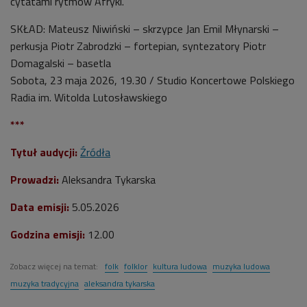
cytatami rytmów Afryki.
SKŁAD: Mateusz Niwiński – skrzypce Jan Emil Młynarski –
perkusja Piotr Zabrodzki – fortepian, syntezatory Piotr
Domagalski – basetla
Sobota, 23 maja 2026, 19.30 / Studio Koncertowe Polskiego
Radia im. Witolda Lutosławskiego
***
Tytuł audycji:
Źródła
Prowadzi:
Aleksandra Tykarska
Data emisji:
5.05.2026
Godzina emisji:
12.00
Zobacz więcej na temat:
folk
folklor
kultura ludowa
muzyka ludowa
muzyka tradycyjna
aleksandra tykarska