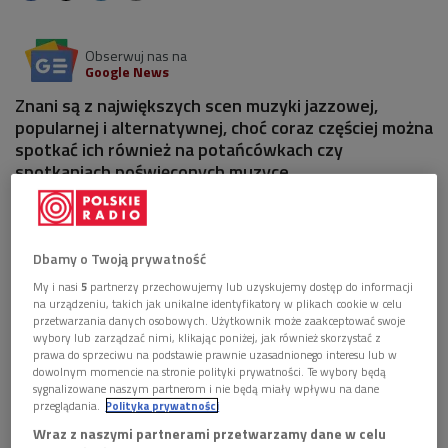
Obserwuj nas na
Google News
Znani są z największych scen muzyki jazzowej,
popularnej i alternatywnej, choć coraz częściej można
spotkać ich również na potańcówkach czy
spotkaniach poświęconych muzyce
tradycyjnej. Gośćmi tego wydania "Źródeł" był
Oberkas Travel, kwartet tworzony przez Mateusza
Niwińskiego, Jana Emila Młynarskiego, Piotra
Zabrodzkiego i Piotra Domagalskiego oraz
Dbamy o Twoją prywatność
występująca gościnnie Maria Siwiec. Muzycy zagrają
My i nasi
5
partnerzy przechowujemy lub uzyskujemy dostęp do informacji
na 27. Nowa Tradycja - Festiwal Folkowy Polskiego
na urządzeniu, takich jak unikalne identyfikatory w plikach cookie w celu
przetwarzania danych osobowych. Użytkownik może zaakceptować swoje
Radia, który odbędzie się już 23 maja.
wybory lub zarządzać nimi, klikając poniżej, jak również skorzystać z
prawa do sprzeciwu na podstawie prawnie uzasadnionego interesu lub w
dowolnym momencie na stronie polityki prywatności. Te wybory będą
sygnalizowane naszym partnerom i nie będą miały wpływu na dane
przeglądania.
Polityka prywatności
Wraz z naszymi partnerami przetwarzamy dane w celu