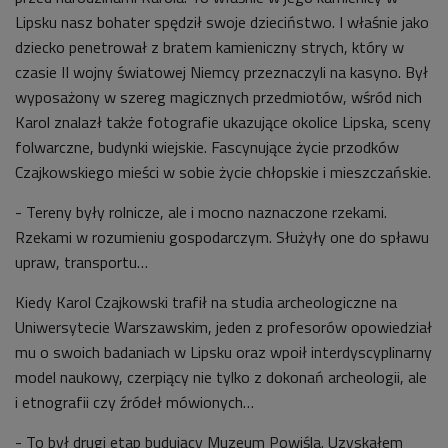
Lipsku nasz bohater spędził swoje dzieciństwo. I właśnie jako
dziecko penetrował z bratem kamieniczny strych, który w
czasie II wojny światowej Niemcy przeznaczyli na kasyno. Był
wyposażony w szereg magicznych przedmiotów, wśród nich
Karol znalazł także fotografie ukazujące okolice Lipska, sceny
folwarczne, budynki wiejskie. Fascynujące życie przodków
Czajkowskiego mieści w sobie życie chłopskie i mieszczańskie.
- Tereny były rolnicze, ale i mocno naznaczone rzekami.
Rzekami w rozumieniu gospodarczym. Służyły one do spławu
upraw, transportu…
Kiedy Karol Czajkowski trafił na studia archeologiczne na
Uniwersytecie Warszawskim, jeden z profesorów opowiedział
mu o swoich badaniach w Lipsku oraz wpoił interdyscyplinarny
model naukowy, czerpiący nie tylko z dokonań archeologii, ale
i etnografii czy źródeł mówionych…
- To był drugi etap budujący Muzeum Powiśla. Uzyskałem