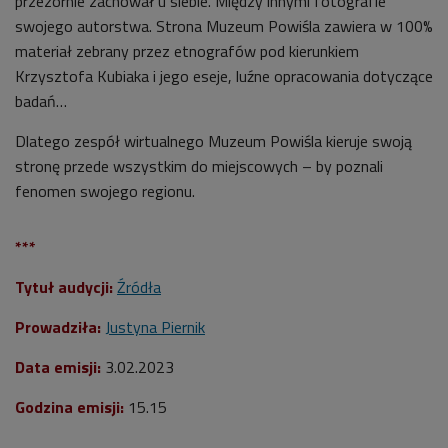
przezornie zachował u siebie. Między innymi fotografie
swojego autorstwa. Strona Muzeum Powiśla zawiera w 100%
materiał zebrany przez etnografów pod kierunkiem
Krzysztofa Kubiaka i jego eseje, luźne opracowania dotyczące
badań…
Dlatego zespół wirtualnego Muzeum Powiśla kieruje swoją
stronę przede wszystkim do miejscowych – by poznali
fenomen swojego regionu.
***
Tytuł audycji:
Źródła
Prowadziła:
Justyna Piernik
Data emisji:
3.02.2023
Godzina emisji:
15.15