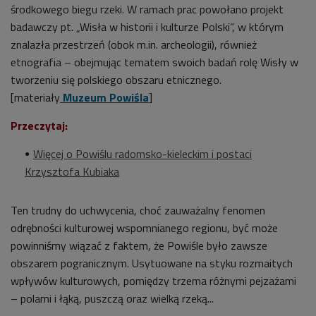
środkowego biegu rzeki. W ramach prac powołano projekt
badawczy pt. „Wisła w historii i kulturze Polski”, w którym
znalazła przestrzeń (obok m.in. archeologii), również
etnografia – obejmując tematem swoich badań rolę Wisły w
tworzeniu się polskiego obszaru etnicznego.
[materiały
Muzeum Powiśla
]
Przeczytaj:
Więcej o Powiślu radomsko-kieleckim i postaci
Krzysztofa Kubiaka
Ten trudny do uchwycenia, choć zauważalny fenomen
odrębności kulturowej wspomnianego regionu, być może
powinniśmy wiązać z faktem, że Powiśle było zawsze
obszarem pogranicznym. Usytuowane na styku rozmaitych
wpływów kulturowych, pomiędzy trzema różnymi pejzażami
– polami i łąką, puszczą oraz wielką rzeką...