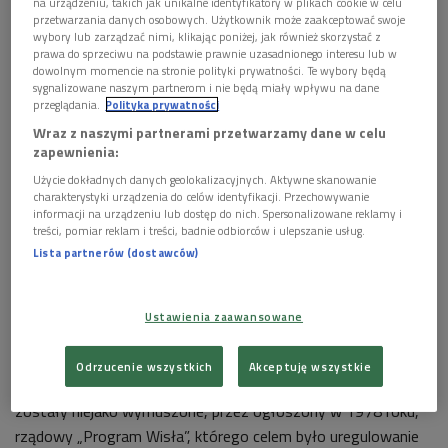
na urządzeniu, takich jak unikalne identyfikatory w plikach cookie w celu
przetwarzania danych osobowych. Użytkownik może zaakceptować swoje
wybory lub zarządzać nimi, klikając poniżej, jak również skorzystać z
prawa do sprzeciwu na podstawie prawnie uzasadnionego interesu lub w
dowolnym momencie na stronie polityki prywatności. Te wybory będą
sygnalizowane naszym partnerom i nie będą miały wpływu na dane
przeglądania.
Polityka prywatności
Wraz z naszymi partnerami przetwarzamy dane w celu
zapewnienia:
Flis nad Wisłą
Foto: Polona
Użycie dokładnych danych geolokalizacyjnych. Aktywne skanowanie
charakterystyki urządzenia do celów identyfikacji. Przechowywanie
Ziemie pogranicza dzisiejszych województw mazowieckiego i
informacji na urządzeniu lub dostęp do nich. Spersonalizowane reklamy i
treści, pomiar reklam i treści, badnie odbiorców i ulepszanie usług.
świętokrzyskiego, leżące na zachodnim brzegu Wisły –
Lista partnerów (dostawców)
pomiędzy Kamienną a Iłżanką, etnografia nazywa Powiślem
radomsko-kieleckim. Obszar ten nie cieszył się szczególnym
zainteresowaniem badaczy, nie bywał też przedmiotem
Ustawienia zaawansowane
szerszych projektów badawczych, pomimo jego,
zdecydowanie oryginalnego i wymykającego się kategoriom
Odrzucenie wszystkich
Akceptuję wszystkie
charakteru. Badania nad kulturą ludową tego mikroregionu,
zostały niejako wymuszone, przez ogłoszony w 1978 roku,
rządowy „Program Wisła”, którego celem było uregulowanie