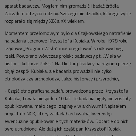
aparat badawczy. Mogłem nim gromadzić i badać źródła.
Zacząłem od życia rodziny. Szczególnie dziadka, którego życie
rozpierało się między XIX a XX wiekiem.
Momentem przełomowym było dla Czajkowskiego natrafienie
na badania terenowe Krzysztofa Kubiaka. W roku 1978 roku
rządowy „Program Wisła” miał uregulować środkowy bieg
rzeki. Powołano wówczas projekt badawczy pt. „Wisła w
historii i kulturze Polski”. Nad kulturą tradycyjną regionu pieczę
objął zespół Kubiaka, ale badania prowadzili nie tylko
etnolodzy czy archeolodzy, także historycy i przyrodnicy.
- Część etnograficzna badań, prowadzona przez Krzysztofa
Kubiaka, trwała niespełna 10 lat. Te badania nigdy nie zostały
opublikowane, mało tego, zaginęły w archiwum! Napisałem
projekt do NCK, który zakładał archiwalną kwerendę i
ewentualne opublikowanie tych materiałów. Dotarcie do nich
było utrudnione. Ale dużą ich część pan Krzysztof Kubiak