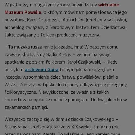
W piątkowym magazynie Źródła odwiedzamy
wirtualne
Muzeum Powiśla
, o którym mówi nam pomysłodawca jego
powołania Karol Czajkowski. Autochton (urodzony w Lipsku),
archeolog związany z Narodowym Instytutem Dziedzictwa,
także związany z folkiem producent muzyczny.
- Ta muzyka rusza mnie jak żadna inna! W naszym domu
zawsze słuchaliśmy Radia Kielce. – wspomina swoje
spotkanie z polskim folklorem Karol Czajkowski. – Kiedy
odkryłem
archiwum Gana
to było jak bardzo głęboka
incepcja, wspomnienie dzieciństwa, powiślaków, pieśni o
Wiśle… Zresztą, w Lipsku do tej pory odbywają się przeglądy
folklorystyczne. Niewykluczone, że właśnie z takich
koncertów na rynku te melodie pamiętam. Dudnią jak echo w
zakamarkach pamięci.
Wszystko zaczęło się w domu dziadka Czajkowskiego –
Stanisława. Urodzony jeszcze w XIX wieku, zmarł na rok
przed narodzinami Karola. To właśnie w jego kamienicy w