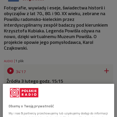
Fotografie, wywiady i eseje, świadectwa historii i
obyczajów z lat 70., 80. i 90. XX wieku, zebrane na
Powiślu radomsko-kieleckim przez
interdyscyplinarny zespół badaczy pod kierunkiem
Krzysztofa Kubiaka. Legenda Powiśla ożywa na
nowo, dzięki wirtualnemu Muzeum Powiśla. O
projekcie opowie jego pomysłodawca, Karol
Czajkowski.
1 plik
AUDIO


34'17
Źródła 3 lutego godz. 15:15
Dbamy o Twoją prywatność
My i nasi
5
partnerzy przechowujemy lub uzyskujemy dostęp do informacji