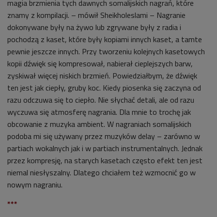
magia brzmienia tych dawnych somalijskich nagrań, które
znamy z kompilacji. – mówił Sheikholeslami – Nagranie
dokonywane były na żywo lub zgrywane były z radia i
pochodzą z kaset, które były kopiami innych kaset, a tamte
pewnie jeszcze innych. Przy tworzeniu kolejnych kasetowych
kopii dźwięk się kompresował, nabierał cieplejszych barw,
zyskiwał więcej niskich brzmień. Powiedziałbym, że dźwięk
ten jest jak ciepły, gruby koc. Kiedy piosenka się zaczyna od
razu odczuwa się to ciepło. Nie słychać detali, ale od razu
wyczuwa się atmosferę nagrania. Dla mnie to trochę jak
obcowanie z muzyka ambient. W nagraniach somalijskich
podoba mi się używany przez muzyków delay – zarówno w
partiach wokalnych jak i w partiach instrumentalnych. Jednak
przez kompresję, na starych kasetach często efekt ten jest
niemal niesłyszalny. Dlatego chciałem też wzmocnić go w
nowym nagraniu.
***