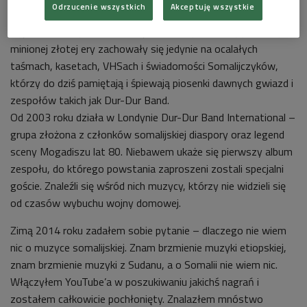
Odrzucenie wszystkich
Akceptuję wszystkie
Mogadiszu. Muzycy, którym udało się przetrwać uciekli do
krajów ościennych, Stanów Zjednoczonych i Europy, a ślady
minionej złotej ery zachowały się jedynie na ocalałych
taśmach, kasetach, VHSach i świadomości Somalijczyków,
którzy do dziś pamiętają i śpiewają piosenki dawnych gwiazd i
zespołów takich jak Dur-Dur Band.
Od 2003 roku działa w Londynie Dur-Dur Band International –
grupa złożona z członków somalijskiej diaspory oraz legend
sceny Mogadiszu lat 80. Niebawem ukaże się pierwszy album
zespołu, do którego powstania zaproszeni zostali specjalni
goście. Znaleźli się wśród nich muzycy, którzy nie widzieli się
od czasów wybuchu wojny domowej.
Zimą 2014 roku zadałem sobie pytanie – dlaczego nie wiem
nic o muzyce somalijskiej. Znam brzmienie muzyki etiopskiej,
znam brzmienie muzyki z Sudanu, a o Somalii nie wiem nic.
Włączyłem YouTube’a w poszukiwaniu jakichś nagrań i
zostałem całkowicie pochłonięty. Znalazłem mnóstwo