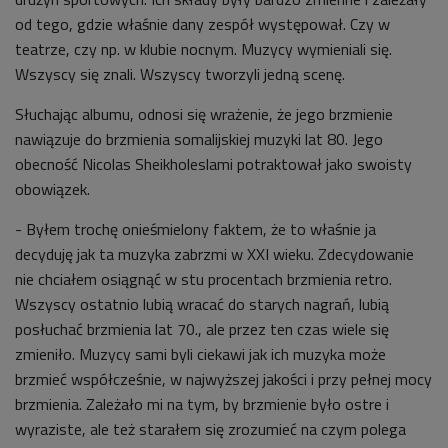
od tego, gdzie właśnie dany zespół występował. Czy w
teatrze, czy np. w klubie nocnym. Muzycy wymieniali się.
Wszyscy się znali. Wszyscy tworzyli jedną scenę.
Słuchając albumu, odnosi się wrażenie, że jego brzmienie
nawiązuje do brzmienia somalijskiej muzyki lat 80. Jego
obecność Nicolas Sheikholeslami potraktował jako swoisty
obowiązek.
- Byłem trochę onieśmielony faktem, że to właśnie ja
decyduję jak ta muzyka zabrzmi w XXI wieku. Zdecydowanie
nie chciałem osiągnąć w stu procentach brzmienia retro.
Wszyscy ostatnio lubią wracać do starych nagrań, lubią
posłuchać brzmienia lat 70., ale przez ten czas wiele się
zmieniło. Muzycy sami byli ciekawi jak ich muzyka może
brzmieć współcześnie, w najwyższej jakości i przy pełnej mocy
brzmienia. Zależało mi na tym, by brzmienie było ostre i
wyraziste, ale też starałem się zrozumieć na czym polega