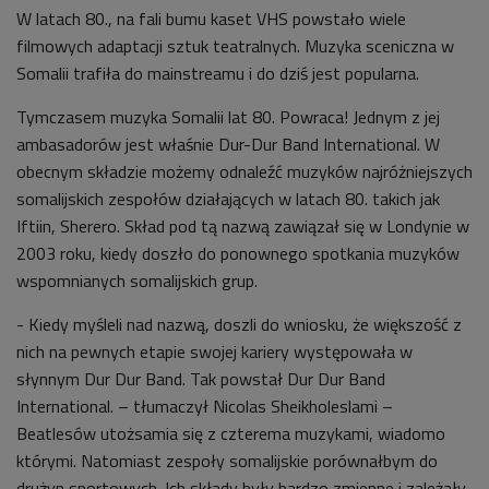
W latach 80., na fali bumu kaset VHS powstało wiele
filmowych adaptacji sztuk teatralnych. Muzyka sceniczna w
Somalii trafiła do mainstreamu i do dziś jest popularna.
Tymczasem muzyka Somalii lat 80. Powraca! Jednym z jej
ambasadorów jest właśnie Dur-Dur Band International. W
obecnym składzie możemy odnaleźć muzyków najróżniejszych
somalijskich zespołów działających w latach 80. takich jak
Iftiin, Sherero. Skład pod tą nazwą zawiązał się w Londynie w
2003 roku, kiedy doszło do ponownego spotkania muzyków
wspomnianych somalijskich grup.
- Kiedy myśleli nad nazwą, doszli do wniosku, że większość z
nich na pewnych etapie swojej kariery występowała w
słynnym Dur Dur Band. Tak powstał Dur Dur Band
International. – tłumaczył Nicolas Sheikholeslami –
Beatlesów utożsamia się z czterema muzykami, wiadomo
którymi. Natomiast zespoły somalijskie porównałbym do
drużyn sportowych. Ich składy były bardzo zmienne i zależały