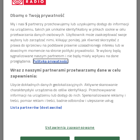
Dbamy o Twoją prywatność
My i nasi
5
partnerzy przechowujemy lub uzyskujemy dostęp do informacji
na urządzeniu, takich jak unikalne identyfikatory w plikach cookie w celu
przetwarzania danych osobowych. Użytkownik może zaakceptować swoje
wybory lub zarządzać nimi, klikając poniżej, jak również skorzystać z
prawa do sprzeciwu na podstawie prawnie uzasadnionego interesu lub w
dowolnym momencie na stronie polityki prywatności. Te wybory będą
sygnalizowane naszym partnerom i nie będą miały wpływu na dane
przeglądania.
Polityka prywatności
Wraz z naszymi partnerami przetwarzamy dane w celu
Dur-Dur Band Int.
Foto: mat. promocyjne
zapewnienia:
O sesji i kulturze muzycznej Mogadiszu lat 80. opowie
Użycie dokładnych danych geolokalizacyjnych. Aktywne skanowanie
charakterystyki urządzenia do celów identyfikacji. Przechowywanie
producent nowego albumu Nicolas Sheikholeslami, który jest
informacji na urządzeniu lub dostęp do nich. Spersonalizowane reklamy i
także autorem nominowanej do Grammy kompilacji „Sweet As
treści, pomiar reklam i treści, badnie odbiorców i ulepszanie usług.
Broken Dates: Lost Somali Tapes from the Horn of Africa”.
Lista partnerów (dostawców)
Zmierzch złotej ery somalijskiej muzyki rozrywkowej nastąpił
trzy dekady temu wraz z początkiem wojny domowej.
Ustawienia zaawansowane
Roztańczone kluby nocne, muzyczne teatry, plażowe sceny –
to wszystko zniknęło wraz ze zrównanym z ziemią