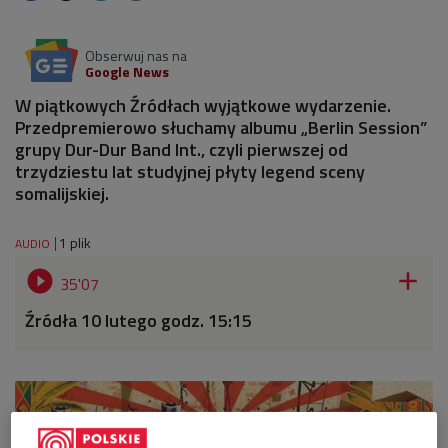
Obserwuj nas na
Google News
W piątkowych Źródłach wyjątkowe wydarzenie.
Przedpremierowo słuchamy albumu „Berlin Session”
grupy Dur-Dur Band Int., czyli pierwszej od
trzydziestu lat studyjnej płyty legend sceny
somalijskiej.
1 plik
AUDIO


35'07
Źródła 10 lutego godz. 15:15