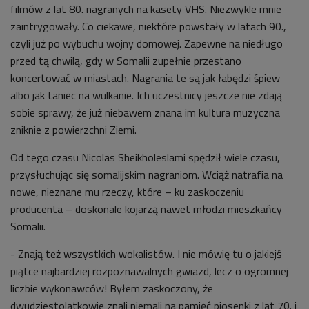
filmów z lat 80. nagranych na kasety VHS. Niezwykle mnie
zaintrygowały. Co ciekawe, niektóre powstały w latach 90.,
czyli już po wybuchu wojny domowej. Zapewne na niedługo
przed tą chwilą, gdy w Somalii zupełnie przestano
koncertować w miastach. Nagrania te są jak łabędzi śpiew
albo jak taniec na wulkanie. Ich uczestnicy jeszcze nie zdają
sobie sprawy, że już niebawem znana im kultura muzyczna
zniknie z powierzchni Ziemi.
Od tego czasu Nicolas Sheikholeslami spędził wiele czasu,
przysłuchując się somalijskim nagraniom. Wciąż natrafia na
nowe, nieznane mu rzeczy, które – ku zaskoczeniu
producenta – doskonale kojarzą nawet młodzi mieszkańcy
Somalii.
- Znają też wszystkich wokalistów. I nie mówię tu o jakiejś
piątce najbardziej rozpoznawalnych gwiazd, lecz o ogromnej
liczbie wykonawców! Byłem zaskoczony, że
dwudziestolatkowie znali niemali na pamięć piosenki z lat 70. i