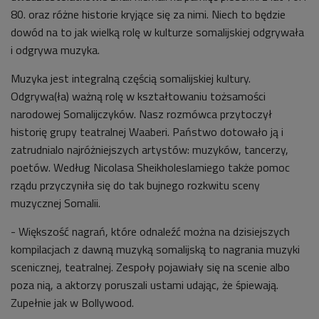
80. oraz różne historie kryjące się za nimi. Niech to będzie
dowód na to jak wielką rolę w kulturze somalijskiej odgrywała
i odgrywa muzyka.
Muzyka jest integralną częścią somalijskiej kultury.
Odgrywa(ła) ważną rolę w kształtowaniu tożsamości
narodowej Somalijczyków. Nasz rozmówca przytoczył
historię grupy teatralnej Waaberi. Państwo dotowało ją i
zatrudnialo najróżniejszych artystów: muzyków, tancerzy,
poetów. Według Nicolasa Sheikholeslamiego także pomoc
rządu przyczyniła się do tak bujnego rozkwitu sceny
muzycznej Somalii.
- Większość nagrań, które odnaleźć można na dzisiejszych
kompilacjach z dawną muzyką somalijską to nagrania muzyki
scenicznej, teatralnej. Zespoły pojawiały się na scenie albo
poza nią, a aktorzy poruszali ustami udając, że śpiewają.
Zupełnie jak w Bollywood.