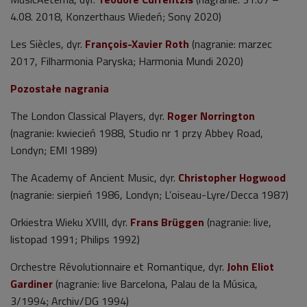
4.08. 2018, Konzerthaus Wiedeń; Sony 2020)
Les Siècles, dyr.
François-Xavier Roth
(nagranie: marzec
2017, Filharmonia Paryska; Harmonia Mundi 2020)
Pozostałe nagrania
The London Classical Players, dyr.
Roger Norrington
(nagranie: kwiecień 1988, Studio nr 1 przy Abbey Road,
Londyn; EMI 1989)
The Academy of Ancient Music, dyr.
Christopher Hogwood
(nagranie: sierpień 1986, Londyn; L’oiseau-Lyre/Decca 1987)
Orkiestra Wieku XVIII, dyr.
Frans Brüggen
(nagranie: live,
listopad 1991; Philips 1992)
Orchestre Révolutionnaire et Romantique, dyr.
John Eliot
Gardiner
(nagranie: live Barcelona, Palau de la Música,
3/1994; Archiv/DG 1994)