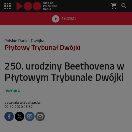
shopping_cart


SŁUCHAJ

Polskie Radio
Dwójka
Płytowy Trybunał Dwójki
250. urodziny Beethovena w
Płytowym Trybunale Dwójki
ostatnia aktualizacja:
09.12.2020 15:37