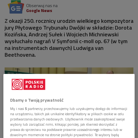
Obserwuj nas na
Google News
Z okazji 250. rocznicy urodzin wielkiego kompozytora
jury Płytowego Trybunału Dwójki w składzie: Dorota
Kozińska, Andrzej Sułek i Wojciech Michniewski
wysłuchało nagrań V Symfonii c-moll op. 67 (w tym
na instrumentach dawnych) Ludwiga van
Beethovena.
Dbamy o Twoją prywatność
My i nasi
5
partnerzy przechowujemy lub uzyskujemy dostęp do informacji
na urządzeniu, takich jak unikalne identyfikatory w plikach cookie w celu
przetwarzania danych osobowych. Użytkownik może zaakceptować swoje
wybory lub zarządzać nimi, klikając poniżej, jak również skorzystać z
prawa do sprzeciwu na podstawie prawnie uzasadnionego interesu lub w
dowolnym momencie na stronie polityki prywatności. Te wybory będą