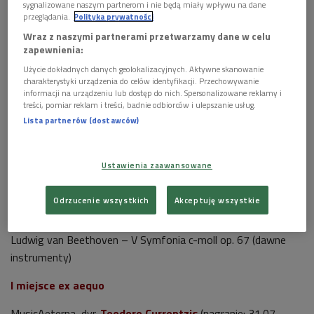
sygnalizowane naszym partnerom i nie będą miały wpływu na dane
Jury Płytowego Trybunału Dwójki
Foto: PR2/Wojciech Kusiński
przeglądania.
Polityka prywatności
Wraz z naszymi partnerami przetwarzamy dane w celu
zapewnienia:
POSŁUCHAJ
Użycie dokładnych danych geolokalizacyjnych. Aktywne skanowanie
Ludwig van Beethoven – V Symfonia c-moll op. 67 (Kto
charakterystyki urządzenia do celów identyfikacji. Przechowywanie
słucha nie błądzi, czyli Płytowy Trybunał Dwójki)
informacji na urządzeniu lub dostęp do nich. Spersonalizowane reklamy i
119:20
treści, pomiar reklam i treści, badnie odbiorców i ulepszanie usług.
Lista partnerów (dostawców)
Ustawienia zaawansowane
Odrzucenie wszystkich
Akceptuję wszystkie
Płytowy Trybunał Dwójki (nr 224)
Ludwig van Beethoven – V Symfonia c-moll op. 67 (dawne
instrumenty)
I miejsce ex aequo
MusicAeterna, dyr.
Teodore Currentzis
(nagranie: 31.07 –