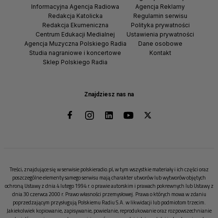
Informacyjna Agencja Radiowa
Agencja Reklamy
Redakcja Katolicka
Regulamin serwisu
Redakcja Ekumeniczna
Polityka prywatności
Centrum Edukacji Medialnej
Ustawienia prywatności
Agencja Muzyczna Polskiego Radia
Dane osobowe
Studia nagraniowe i koncertowe
Kontakt
Sklep Polskiego Radia
Znajdziesz nas na
Treści, znajdujące się w serwisie polskieradio.pl, w tym wszystkie materiały i ich części oraz
poszczególne elementy samego serwisu mają charakter utworów lub wytworów objętych
ochroną Ustawy z dnia 4 lutego 1994 r. o prawie autorskim i prawach pokrewnych lub Ustawy z
dnia 30 czerwca 2000 r. Prawo własności przemysłowej. Prawa o których mowa w zdaniu
poprzedzającym przysługują Polskiemu Radiu S.A. w likwidacji lub podmiotom trzecim.
Jakiekolwiek kopiowanie, zapisywanie, powielanie, reprodukowanie oraz rozpowszechnianie