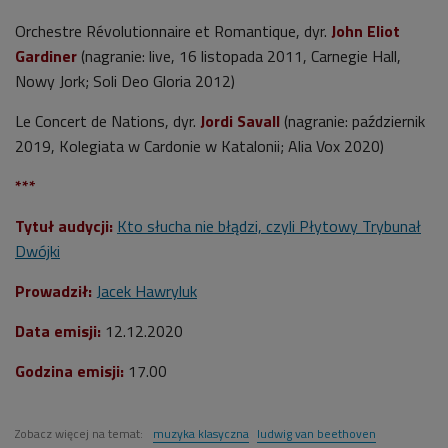
Orchestre Révolutionnaire et Romantique, dyr.
John Eliot
Gardiner
(nagranie: live, 16 listopada 2011, Carnegie Hall,
Nowy Jork; Soli Deo Gloria 2012)
Le Concert de Nations, dyr.
Jordi Savall
(nagranie: październik
2019, Kolegiata w Cardonie w Katalonii; Alia Vox 2020)
***
Tytuł audycji:
K
to słucha nie błądzi, czyli Płytowy Trybunał
Dwójki
Prowadził:
Jacek Hawryluk
Data emisji:
12.12.2020
Godzina emisji:
17.00
Zobacz więcej na temat:
muzyka klasyczna
ludwig van beethoven