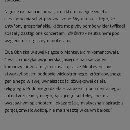
Nigdzie nie pada informacja, na które maryjne święto
nieszpory miały być przeznaczone. Wynika to z tego, że
antyfony gregoriańskie, które mogłyby pomóc w identyfikacji
zostały zastąpione koncertami,
de facto
- neutralnymi pod
względem liturgicznym motetami.
Ewa Obniska w swej książce o Monteverdim komentowała:
"Jest to muzyka wizjonerska, jakiej nie napisał żaden
kompozytor w tamtych czasach, także Monteverdi nie
stworzył potem podobnie wielostronnego, zróżnicowanego,
genialnego w swej wynalazczości dźwiękowej dzieła
religijnego. Podobnego dzieła – zarazem monumentalnego i
autentycznie intymnego, łączącego subtelny liryzm z
wystawnym splendorem i okazałością, mistyczną inspiracje z
gorącą zmysłowością, nie ma zresztą w całym baroku".