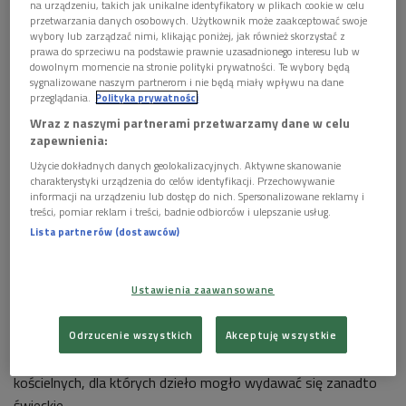
na urządzeniu, takich jak unikalne identyfikatory w plikach cookie w celu
Nieszporami maryjnymi
Claudia Monteverdiego
.
przetwarzania danych osobowych. Użytkownik może zaakceptować swoje
wybory lub zarządzać nimi, klikając poniżej, jak również skorzystać z
W pierwszej rundzie słuchamy introitu/toccaty
Deus In
prawa do sprzeciwu na podstawie prawnie uzasadnionego interesu lub w
adiutorium/Domine ad adivandum
; w drugiej - psalmu
Dixit
dowolnym momencie na stronie polityki prywatności. Te wybory będą
sygnalizowane naszym partnerom i nie będą miały wpływu na dane
Dominus
, w trzeciej - dwugłosowego motetu
Pulchra es
, w
przeglądania.
Polityka prywatności
finale - motetu Duo Seraphim
Wraz z naszymi partnerami przetwarzamy dane w celu
zapewnienia:
Nieszpory Maryi Panny
powstały w Mantui, zostały
Użycie dokładnych danych geolokalizacyjnych. Aktywne skanowanie
opublikowane w 1610 roku. Dzieło pomnikowe, rewolucyjne,
charakterystyki urządzenia do celów identyfikacji. Przechowywanie
w którym sacrum łączy się z profanum, a dawna technika
informacji na urządzeniu lub dostęp do nich. Spersonalizowane reklamy i
treści, pomiar reklam i treści, badnie odbiorców i ulepszanie usług.
oddaje pola muzycznym nowościom i eksperymentom.
Lista partnerów (dostawców)
Sam Monteverdi zanotował: "Nieszpory wielogłosowe
Ustawienia zaawansowane
śpiewane z pewnymi sakralnymi utworami muzycznymi dla
kaplic lub komnat książęcych odpowiednie" – w ten sposób
Odrzucenie wszystkich
Akceptuję wszystkie
kompozytor ubezpieczał się przed krytyką dostojników
kościelnych, dla których dzieło mogło wydawać się zanadto
świeckie.