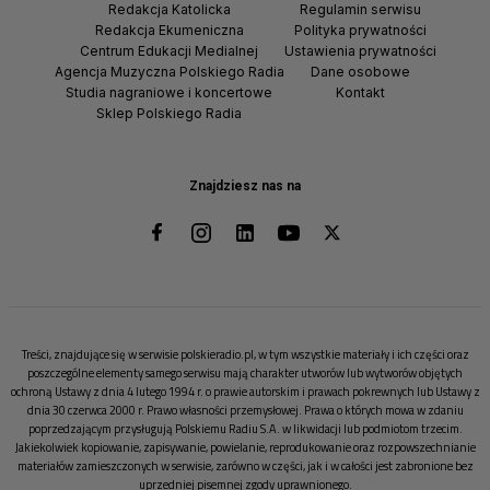
Redakcja Katolicka
Regulamin serwisu
Redakcja Ekumeniczna
Polityka prywatności
Centrum Edukacji Medialnej
Ustawienia prywatności
Agencja Muzyczna Polskiego Radia
Dane osobowe
Studia nagraniowe i koncertowe
Kontakt
Sklep Polskiego Radia
Znajdziesz nas na
Treści, znajdujące się w serwisie polskieradio.pl, w tym wszystkie materiały i ich części oraz
poszczególne elementy samego serwisu mają charakter utworów lub wytworów objętych
ochroną Ustawy z dnia 4 lutego 1994 r. o prawie autorskim i prawach pokrewnych lub Ustawy z
dnia 30 czerwca 2000 r. Prawo własności przemysłowej. Prawa o których mowa w zdaniu
poprzedzającym przysługują Polskiemu Radiu S.A. w likwidacji lub podmiotom trzecim.
Jakiekolwiek kopiowanie, zapisywanie, powielanie, reprodukowanie oraz rozpowszechnianie
materiałów zamieszczonych w serwisie, zarówno w części, jak i w całości jest zabronione bez
uprzedniej pisemnej zgody uprawnionego.