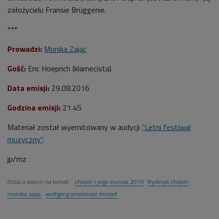
założycielu Fransie Brüggenie.
***
Prowadzi:
Monika Zając
Gość:
Eric Hoeprich (klarnecista)
Data emisji:
29.08.2016
Godzina emisji:
21.45
Materiał został wyemitowany w audycji
"Letni festiwal
muzyczny"
.
jp/mz
Zobacz więcej na temat:
chopin i jego europa 2016
fryderyk chopin
monika zając
wolfgang amadeusz mozart