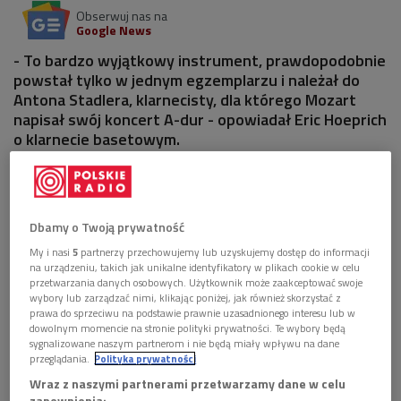
Obserwuj nas na
Google News
- To bardzo wyjątkowy instrument, prawdopodobnie
powstał tylko w jednym egzemplarzu i należał do
Antona Stadlera, klarnecisty, dla którego Mozart
napisał swój koncert A-dur - opowiadał Eric Hoeprich
o klarnecie basetowym.
1 plik
AUDIO


03'30
Dbamy o Twoją prywatność
Eric Hoeprich, Mozart i jedyny klarnet na świecie
My i nasi
5
partnerzy przechowujemy lub uzyskujemy dostęp do informacji
(Letni festiwal muzyczny/Dwójka)
na urządzeniu, takich jak unikalne identyfikatory w plikach cookie w celu
przetwarzania danych osobowych. Użytkownik może zaakceptować swoje
wybory lub zarządzać nimi, klikając poniżej, jak również skorzystać z
prawa do sprzeciwu na podstawie prawnie uzasadnionego interesu lub w
dowolnym momencie na stronie polityki prywatności. Te wybory będą
sygnalizowane naszym partnerom i nie będą miały wpływu na dane
przeglądania.
Polityka prywatności
Wraz z naszymi partnerami przetwarzamy dane w celu
zapewnienia: