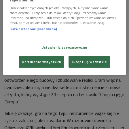
Użycie dokładnych danych geolokalizacyjnych. Aktywne skanowanie
charakterystyki urządzenia do celów identyfikacji. Przechowywanie
informacji na urządzeniu lub dostęp do nich. Spersonalizowane reklamy i
treści, pomiar reklam i treści, badnie odbiorców i ulepszanie usług.
Lista partnerów (dostawców)
Eric Hoeprich
Foto: z archiwum NIFC
Ustawienia zaawansowane
Niestety, klarnet ten nie zachował się do naszych czasów. -
Odrzucenie wszystkich
Akceptuję wszystkie
Pozostały po nim jednak pewne dokumenty oraz podobne, ale
nowsze, dziewiętnastowieczne klarnety, co umożliwiło mi
odtworzenie jego budowy i zbudowanie repliki. Gram więc na
dwudziestoletnim, a nie dwusetletnim instrumencie - mówił
artysta, który wystąpił 29 sierpnia na festiwalu "Chopin i jego
Europa".
Jak się okazuje, gra na tego typu instrumencie wiąże się nie
tylko z zaletami, ale i z wadami. W rozmowie również o
Orkiestrze XVIII wieku (której Eric Hoeprich jest członkiem) i jej