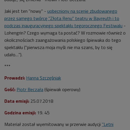
Jaki jest ten "nowy" -
uobecniony na scenie zbudowanego
przez samego twórcę "Złota Renu" teatru w Bayreuth i to
podczas inauguracyjnego spektaklu tegorocznego Festiwalu
-
Lohengrin? Czego wymaga ta postać? W rozmowie również o
okolicznościach zaangażowania polskiego śpiewaka do tego
spektaklu ("pierwsza moja myśl: nie ma szans, by to się
udało…").
***
Prowadzi:
Hanna Szczęśniak
Gość:
Piotr Beczała
(śpiewak operowy)
Data emisji:
25.07.2018
Godzina emisji:
19. 45
Materiał został wyemitowany w przerwie audycji
"Letni