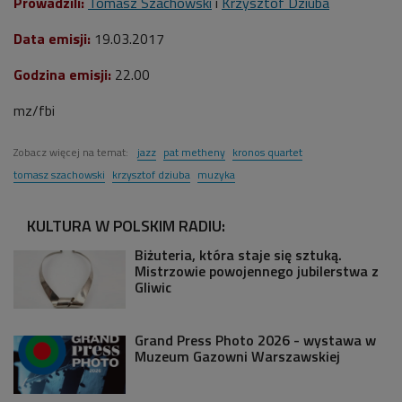
Prowadzili:
Tomasz Szachowski
i
Krzysztof Dziuba
Data emisji:
19.03.2017
Godzina emisji:
22.00
mz/fbi
Zobacz więcej na temat:
jazz
pat metheny
kronos quartet
tomasz szachowski
krzysztof dziuba
muzyka
KULTURA W POLSKIM RADIU:
Biżuteria, która staje się sztuką.
Mistrzowie powojennego jubilerstwa z
Gliwic
Grand Press Photo 2026 - wystawa w
Muzeum Gazowni Warszawskiej