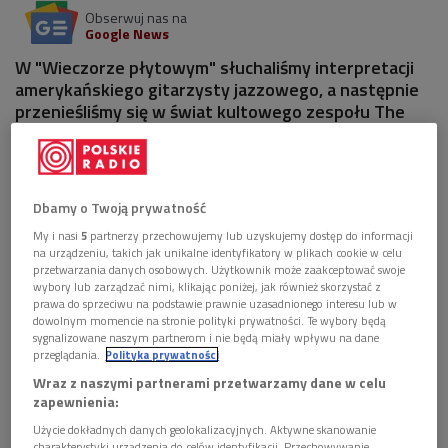
Obserwuj nas na
Google News
W "Wieczorze płytowym" słuchaliśmy interpretacji
amerykańskiego gitarzysty jazzowego, a następnie
przenieśliśmy się w świat kultowego zespołu The
Jazz Messengers.
1 plik
AUDIO
Dbamy o Twoją prywatność


119'36
My i nasi
5
partnerzy przechowujemy lub uzyskujemy dostęp do informacji
na urządzeniu, takich jak unikalne identyfikatory w plikach cookie w celu
Podróż z Patem Methenym i The Jazz Messengers
przetwarzania danych osobowych. Użytkownik może zaakceptować swoje
(Wieczór płytowy/Dwójka)
wybory lub zarządzać nimi, klikając poniżej, jak również skorzystać z
prawa do sprzeciwu na podstawie prawnie uzasadnionego interesu lub w
dowolnym momencie na stronie polityki prywatności. Te wybory będą
sygnalizowane naszym partnerom i nie będą miały wpływu na dane
przeglądania.
Polityka prywatności
Wraz z naszymi partnerami przetwarzamy dane w celu
zapewnienia:
Użycie dokładnych danych geolokalizacyjnych. Aktywne skanowanie
charakterystyki urządzenia do celów identyfikacji. Przechowywanie