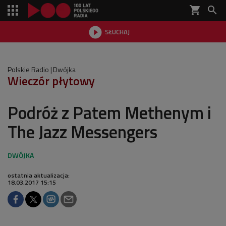
shopping_cart


SŁUCHAJ

Polskie Radio
Dwójka
Wieczór płytowy
Podróż z Patem Methenym i
The Jazz Messengers
ostatnia aktualizacja:
18.03.2017 15:15