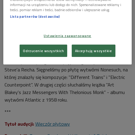
informacji na urządzeniu lub dostęp do nich. Spersonalizowane reklamy i
treści, pomiar reklam i treści, badnie odbiorców i ulepszanie usług.
Lista partnerów (dostawców)
Ustawienia zaawansowane
(zdjęcie ilustracyjne)
Foto: Krzysztof Dziuba
Odrzucenie wszystkich
Akceptuję wszystkie
W pierwszej części audycji czekał nas Kronos Quartet i Pat
Metheny, którzy zagrali muzykę jednego z ojców minimalizmu
Steve'a Reicha. Sięgneliśmy po płytę wytwórni Nonesuch, na
której znalazły się kompozycje: "Different Trains" i "Electric
Counterpoint". W drugiej części słuchaliśmy krążka "Art
Blakey's Jazz Messengers With Thelonious Monk" - albumu
wytwórni Atlantic z 1958 roku.
***
Tytuł audycji:
Wieczór płytowy