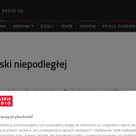
 RADIA SA
RKA
KIEROWCY
DZIECI
TEATR
CHOPIN
PR DLA ZAGRAN

ski niepodległej
rocznicą odzyskania niepodległości przypominaliśmy w
 zawdzięczamy możliwość świętowania tej rocznicy.
Twoją prywatność
artnerzy przechowujemy lub uzyskujemy dostęp do informacji na urządzeniu, takich jak
ory w plikach cookie w celu przetwarzania danych osobowych. Użytkownik może zaakcep
arządzać nimi, klikając poniżej, jak również skorzystać z prawa do sprzeciwu na podsta