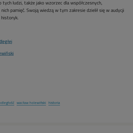
 tych ludzi, także jako wzorzec dla współczesnych,
 nich pamięć. Swoją wiedzą w tym zakresie dzielił się w audycji
,
historyk.
ległej
wiński
odległość
wacław holewiński
historia