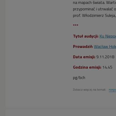
na mapach świata. Warto
przypominać i utrwalać o
prof. Włodzimierz Suleja
***
Tytuł audycji:
Ku Niepod
Prowadził:
Wacław Hole
Data emisji:
9.11.2018
Godzina emisji:
14.45
pg/bch
Zobacz więcej na temat:
niep