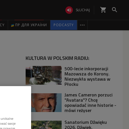
shopping_cart


SŁUCHAJ

ICY
ПР ДЛЯ УКРАЇНИ
PODCASTY
KULTURA W POLSKIM RADIU:
500-lecie inkorporacji
Mazowsza do Korony.
Niezwykła wystawa w
Płocku
James Cameron porzuci
"Avatara"? Chcę
opowiadać inne historie -
mówi reżyser
 unikalne
Sanatorium Dźwięku
tować swoje
2026. Dźwięk,
wie prawnie