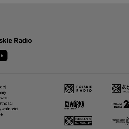
lskie Radio
re
ocji
amy
rwisu
atności
ywatności
we