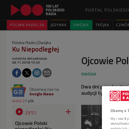
PORTAL POLSKIEGO
POLSKIE RADIO 24
JEDYNKA
DWÓJKA
TRÓJKA
CZWÓ
Polskie Radio
Dwójka
Ku Niepodległej
Ojcowie Pol
ostatnia aktualizacja:
09.11.2018 15:43
Dwa dni przed setną 
Obserwuj nas na
audycji tych, którym
Google News
1 plik
AUDIO


Dbamy o 
29'57
My i nasi
5
p
Ojcowie Polski
identyfikat
niepodległej (Ku
wybory lub z