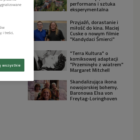
performans i sztuka
sygnalizowane
eksperymentalna
Przyjaźń, dorastanie i
miłość do kina. Maciej
lów
Cuske o nowym filmie
i treści,
"Kandydaci Śmierci"
"Terra Kultura" o
komiksowej adaptacji
"Przeminęło z wiatrem"
ę wszystkie
Margaret Mitchell
Skandalizująca ikona
nowojorskiej bohemy.
Baronowa Elsa von
Freytag-Loringhoven