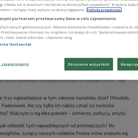
go interesu lub w dowolnym momencie na stronie polityki prywatności. Te wybory będą 
nerom i nie będą miały wpływu na dane przeglądania.
Polityka prywatności
szymi partnerami przetwarzamy dane w celu zapewnienia:
dnych danych geolokalizacyjnych. Aktywne skanowanie charakterystyki urządzenia do ce
i. Przechowywanie informacji na urządzeniu lub dostęp do nich. Spersonalizowane reklamy 
m i treści, badnie odbiorców i ulepszanie usług.
nerów (dostawców)
a zaawansowane
Odrzucenie wszystkich
Akceptuj
 na Dworcu Wiedeńskim w Warszawie po przybyciu z Krakowa (1916 r.)
Foto:
 trzy najważniejsze w tym zakresie nazwiska: Józef Piłsudski,
aderewski. Ale czy tylko ich należy uznać za twórców
j? Walczyło o nią kilka pokoleń - żołnierze, politycy, artyści.
, jak oddzielić tych najważniejszych od pomniejszych? Bo
ziesiątków, tysięcy naszych rodaków Polska znów znalazła się