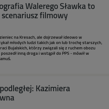
iografia Walerego Sławka to
 scenariusz filmowy
zieniec na Kresach, ale dojrzewał ideowo w
kał młodych ludzi takich jak on lub trochę starszych,
raci Bujalskich, którzy związali się z ruchem obozu
poszedł inną droga i wstąpił do PPS - mówił w
Samuś.
podległej: Kazimiera
ówna