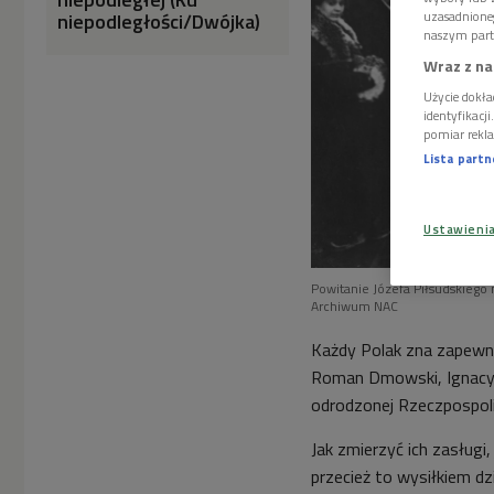
niepodległości/Dwójka)
uzasadnione
naszym part
Wraz z na
Użycie dokła
identyfikacj
pomiar rekla
Lista part
Ustawieni
Powitanie Józefa Piłsudskiego
Archiwum NAC
Każdy Polak zna zapewne
Roman Dmowski, Ignacy P
odrodzonej Rzeczpospolite
Jak zmierzyć ich zasługi
przecież to wysiłkiem d