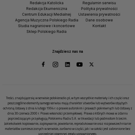
Redakcja Katolicka
Regulamin serwisu
Redakcja Ekumeniczna
Polityka prywatności
Centrum Edukacji Medialnej
Ustawienia prywatności
Agencja Muzyczna Polskiego Radia
Dane osobowe
Studia nagraniowe i koncertowe
Kontakt
Sklep Polskiego Radia
Znajdziesz nas na
Treści, znajdujące się w serwisie polskieradio.pl, w tym wszystkie materiały i ich części oraz
poszczególne elementy samego serwisu mają charakter utworów lub wytworów objętych
ochroną Ustawy z dnia 4 lutego 1994 r. o prawie autorskim i prawach pokrewnych lub Ustawy z
dnia 30 czerwca 2000 r. Prawo własności przemysłowej. Prawa o których mowa w zdaniu
poprzedzającym przysługują Polskiemu Radiu S.A. w likwidacji lub podmiotom trzecim.
Jakiekolwiek kopiowanie, zapisywanie, powielanie, reprodukowanie oraz rozpowszechnianie
materiałów zamieszczonych w serwisie, zarówno w części, jak i w całości jest zabronione bez
uprzedniej pisemnej zgody uprawnionego.