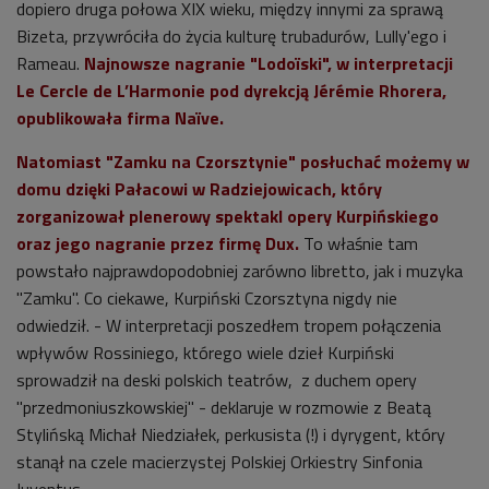
dopiero druga połowa XIX wieku, między innymi za sprawą
Bizeta, przywróciła do życia kulturę trubadurów, Lully'ego i
Rameau.
Najnowsze nagranie "Lodoïski", w interpretacji
Le Cercle de L’Harmonie pod dyrekcją Jérémie Rhorera,
opublikowała firma Naïve.
Natomiast "Zamku na Czorsztynie" posłuchać możemy w
domu dzięki Pałacowi w Radziejowicach, który
zorganizował plenerowy spektakl opery Kurpińskiego
oraz jego nagranie przez firmę Dux.
To właśnie tam
powstało najprawdopodobniej zarówno libretto, jak i muzyka
"Zamku". Co ciekawe, Kurpiński Czorsztyna nigdy nie
odwiedził. - W interpretacji poszedłem tropem połączenia
wpływów Rossiniego, którego wiele dzieł Kurpiński
sprowadził na deski polskich teatrów, z duchem opery
"przedmoniuszkowskiej" - deklaruje w rozmowie z Beatą
Stylińską Michał Niedziałek, perkusista (!) i dyrygent, który
stanął na czele macierzystej Polskiej Orkiestry Sinfonia
Iuventus.