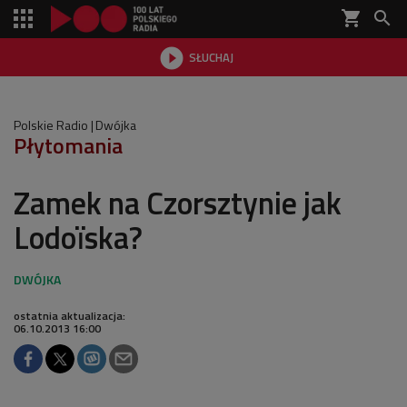
shopping_cart


SŁUCHAJ

Polskie Radio
Dwójka
Płytomania
Zamek na Czorsztynie jak
Lodoïska?
ostatnia aktualizacja:
06.10.2013 16:00