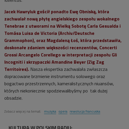
Jacek Hawryluk gościł ponadto Ewę Obniską, która
zachwalał nową płytę angielskiego zespołu wokalnego
Tenebrae z utworami na Wielką Sobotę Carla Gesualda i
Tomása Luisa de Victoria (Archiv/Deutsche
Grammophon), oraz Magdaleną Łoś, która przedstawiła,
doskonałe zdaniem większości recenzentów, Concerti
Grossi Arcangelo Corellego w interpretacji zespołu Gli
Incogniti i skrzypaczki Amandine Beyer (Zig Zag
Territoires).
Nasza ekspertka zachwalała zwłaszcza
dopracowane brzmienie instrumentu solowego oraz
bogactwo przestrzennych, kameralistycznych niuansów,
których niekoniecznie spodziewalibyśmy po tak dużej
obsadzie.
Zobacz więcej na temat:
muzyka
opera
rewolucja francuska
KULTURA W POLSKIM RADIU: