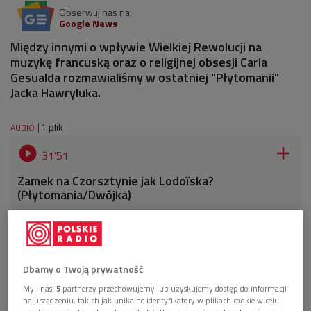
Obserwuj nas na
Google News
Między innymi o wpływie Wielkiej Rewolucji na
muzykę francuską oraz o religijnej obsesji Carla
Gesualda rozmawialiśmy w ostatniej "Płytomanii"
Jacka Hawryluka.
1 plik
AUDIO


31'51
Zamek na Czorsztynie jak Lodoïska?
(Płytomania/Dwójka)
Dbamy o Twoją prywatność
My i nasi
5
partnerzy przechowujemy lub uzyskujemy dostęp do informacji
na urządzeniu, takich jak unikalne identyfikatory w plikach cookie w celu