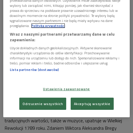
przetwarzania danych osobowych. Użytkownik może zaakceptować swoje
wybory lub zarządzać nimi, klikając poniżej, jak również skorzystać z
prawa do sprzeciwu na podstawie prawnie uzasadnionego interesu lub w
dowolnym momencie na stronie polityki prywatności. Te wybory będą
sygnalizowane naszym partnerom i nie będą miały wpływu na dane
przeglądania.
Polityka prywatności
Wraz z naszymi partnerami przetwarzamy dane w celu
zapewnienia:
Zamek w Czorsztynie
Foto: Franciszek Vetulani, wikipedia, lic. CC
Użycie dokładnych danych geolokalizacyjnych. Aktywne skanowanie
- Nie jest to wybitne dzieło, ale dobrze, że powstało jego
charakterystyki urządzenia do celów identyfikacji. Przechowywanie
informacji na urządzeniu lub dostęp do nich. Spersonalizowane reklamy i
pierwsze nagranie - skwitował płytę firmy Dux z operą
treści, pomiar reklam i treści, badnie odbiorców i ulepszanie usług.
"Zamek na Czorsztynie" Karola Kurpińskiego Wiktor
Lista partnerów (dostawców)
Aleksander Bregy. Co ciekawe, podobne zdanie ma na temat
popularnej ostatnio "Lodoïski" Luigiego Cherubiniego. -
Ustawienia zaawansowane
Bzdurne libretto, muzyka napisana "po bożemu", bez błysku
geniuszu - mówi wprost. Operę tę uważa on zresztą za jeden
Odrzucenie wszystkich
Akceptuję wszystkie
z wielu przejawów inwazji nienajlepszych wzorów włoskich w
wielowiekową tradycję francuską. Przyczyn kryzysu
tradycyjnych wartości, także w muzyce, upatruje w Wielkiej
Rewolucji 1789 roku. Zdaniem Wiktora Aleksandra Bregy