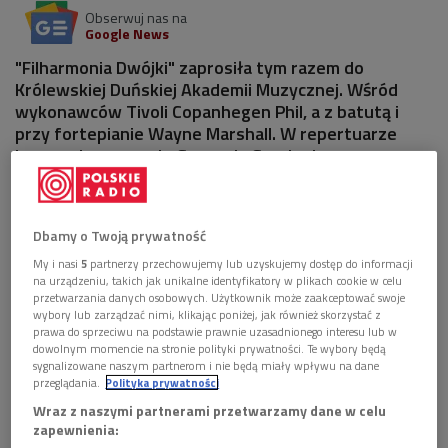
Obserwuj nas na
Google News
"Filharmonia Dwójki" zaprosiła tym razem do
Królewskiej Duńskiej Akademii Muzycznej. Wśród
wykonawców Tivoli Copanhegen Phil, a z batutą i
przy fortepianie Wayne Marshall. W repertuarze
barwne kompozycje George'a Gershwina.
Dbamy o Twoją prywatność
My i nasi
5
partnerzy przechowujemy lub uzyskujemy dostęp do informacji
na urządzeniu, takich jak unikalne identyfikatory w plikach cookie w celu
przetwarzania danych osobowych. Użytkownik może zaakceptować swoje
wybory lub zarządzać nimi, klikając poniżej, jak również skorzystać z
prawa do sprzeciwu na podstawie prawnie uzasadnionego interesu lub w
dowolnym momencie na stronie polityki prywatności. Te wybory będą
sygnalizowane naszym partnerom i nie będą miały wpływu na dane
przeglądania.
Polityka prywatności
Wraz z naszymi partnerami przetwarzamy dane w celu
zapewnienia:
George Gershwin amerykański kompozytor i pianista
Foto: NAC