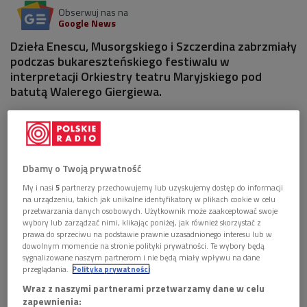
Obserwuj nas na
Google News
Dzieła Enescu, Musorgskiego i Szczerdina zabrzmiały
podczas bukareszteńskiego festiwalu w
interpretacji Orkiestry teatru Maryjskiego pod
batutą Walerego Giergiewa.
Naughty Limericks
to pierwszy z koncertów na orkiestrę
Rodiona Szczedrina. Utwór powstał w 1963 roku i
przeznaczony jest na orkiestrę z rozbudowaną partią perkusji.
Dbamy o Twoją prywatność
Instrumenty uderzane są zresztą szczególnie bliskie
My i nasi
5
partnerzy przechowujemy lub uzyskujemy dostęp do informacji
kompozytorowi – odgrywają ważną rolę w napisanej dla żony,
na urządzeniu, takich jak unikalne identyfikatory w plikach cookie w celu
przetwarzania danych osobowych. Użytkownik może zaakceptować swoje
Mai Plisieckiej, baletowej wersji "Carmen" (skomponowanej na
wybory lub zarządzać nimi, klikając poniżej, jak również skorzystać z
smyczki i perkusję na tematy Bizeta).
prawa do sprzeciwu na podstawie prawnie uzasadnionego interesu lub w
dowolnym momencie na stronie polityki prywatności. Te wybory będą
Limeryki po rosyjsku? Nie. Oczywiście żadnych limeryków nie
sygnalizowane naszym partnerom i nie będą miały wpływu na dane
przeglądania.
Polityka prywatności
ma, lecz pod takim tytułem właśnie Szczedrinowskie
Wraz z naszymi partnerami przetwarzamy dane w celu
czastuszki zrobiły karierę w swiatowych salach
zapewnienia: