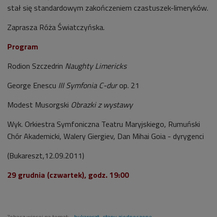
stał się standardowym zakończeniem czastuszek-limeryków.
Zaprasza Róża Światczyńska.
Program
Rodion Szczedrin
Naughty Limericks
George Enescu
III Symfonia C-dur
op. 21
Modest Musorgski
Obrazki z wystawy
Wyk. Orkiestra Symfoniczna Teatru Maryjskiego, Rumuński
Chór Akademicki, Walery Giergiev, Dan Mihai Goia - dyrygenci
(Bukareszt,12.09.2011)
29 grudnia (czwartek), godz. 19:00
Zobacz więcej na temat:
bukareszt
stany zjednoczone