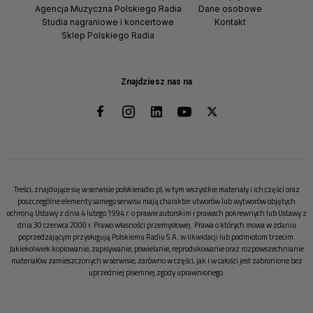
Agencja Muzyczna Polskiego Radia
Dane osobowe
Studia nagraniowe i koncertowe
Kontakt
Sklep Polskiego Radia
Znajdziesz nas na
Treści, znajdujące się w serwisie polskieradio.pl, w tym wszystkie materiały i ich części oraz
poszczególne elementy samego serwisu mają charakter utworów lub wytworów objętych
ochroną Ustawy z dnia 4 lutego 1994 r. o prawie autorskim i prawach pokrewnych lub Ustawy z
dnia 30 czerwca 2000 r. Prawo własności przemysłowej. Prawa o których mowa w zdaniu
poprzedzającym przysługują Polskiemu Radiu S.A. w likwidacji lub podmiotom trzecim.
Jakiekolwiek kopiowanie, zapisywanie, powielanie, reprodukowanie oraz rozpowszechnianie
materiałów zamieszczonych w serwisie, zarówno w części, jak i w całości jest zabronione bez
uprzedniej pisemnej zgody uprawnionego.