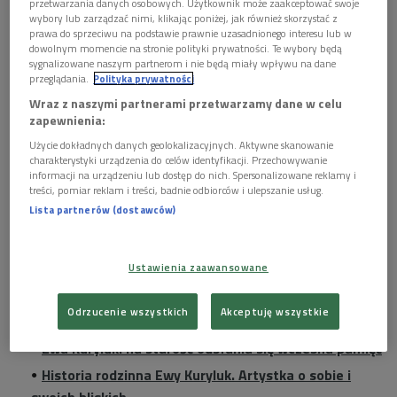
przetwarzania danych osobowych. Użytkownik może zaakceptować swoje
wybory lub zarządzać nimi, klikając poniżej, jak również skorzystać z
prawa do sprzeciwu na podstawie prawnie uzasadnionego interesu lub w
Ewa Kuryluk to historyczka sztuki, malarka, rysowniczka, autorka instalacji
dowolnym momencie na stronie polityki prywatności. Te wybory będą
plastycznych, eseistka, pisarka - jest jedną z najważniejszych artystek
sygnalizowane naszym partnerom i nie będą miały wpływu na dane
współczesności
Foto: PAP/Paweł Supernak
przeglądania.
Polityka prywatności
Ewa Kuryluk
to historyczka sztuki, malarka, rysowniczka,
Wraz z naszymi partnerami przetwarzamy dane w celu
zapewnienia:
autorka instalacji plastycznych, eseistka, pisarka - jest jedną z
najważniejszych artystek współczesności. Jest autorką
Użycie dokładnych danych geolokalizacyjnych. Aktywne skanowanie
charakterystyki urządzenia do celów identyfikacji. Przechowywanie
trylogii, na którą składają się tomy: "Goldi" (2004) poświęcony
informacji na urządzeniu lub dostęp do nich. Spersonalizowane reklamy i
jej ojcu, "Frascati" (2009) - opisujący losy jej matki oraz
treści, pomiar reklam i treści, badnie odbiorców i ulepszanie usług.
zamykający cykl "Feluni" (2019), którego bohaterem jest jej
Lista partnerów (dostawców)
brat - tłumacz Piotr Kuryluk (1950-2004). Niedawno ukazał
się tom z jej twórczością poetycką -
"Pani Anima, czyli
Ustawienia zaawansowane
Kangór".
Czytaj też:
Odrzucenie wszystkich
Akceptuję wszystkie
Ewa Kuryluk: na starość odsłania się wczesna pamięć
Historia rodzinna Ewy Kuryluk. Artystka o sobie i
swoich bliskich