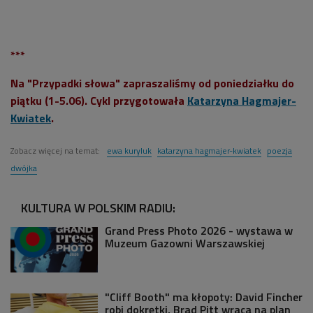
***
Na "Przypadki słowa" zapraszaliśmy od poniedziałku do
piątku (1-5.06). Cykl przygotowała
Katarzyna Hagmajer-
Kwiatek
.
Zobacz więcej na temat:
ewa kuryluk
katarzyna hagmajer-kwiatek
poezja
dwójka
KULTURA W POLSKIM RADIU:
Grand Press Photo 2026 - wystawa w
Muzeum Gazowni Warszawskiej
"Cliff Booth" ma kłopoty: David Fincher
robi dokrętki, Brad Pitt wraca na plan