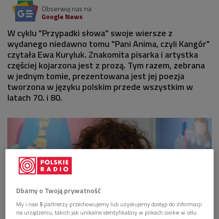
Obserwuj nas na
Google News
W cyklu "Przypadki słowa" swoje wiersze z
wydanego niedawno tomu "Pani Anima, czyli Kangór"
czytała Ewa Kuryluk. Znakomita pisarka i artystka
częściej kojarzona jest z prozą. Tym razem, zebrana
w jednym tomie, prezentowana jest jej poezja
tworzona w języku polskim przede wszystkim w
latach 70. i 80.
Dbamy o Twoją prywatność
My i nasi
5
partnerzy przechowujemy lub uzyskujemy dostęp do informacji
na urządzeniu, takich jak unikalne identyfikatory w plikach cookie w celu