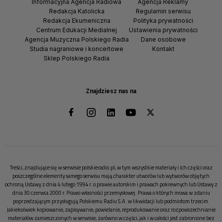
Informacyjna Agencja Radiowa
Agencja Reklamy
Redakcja Katolicka
Regulamin serwisu
Redakcja Ekumeniczna
Polityka prywatności
Centrum Edukacji Medialnej
Ustawienia prywatności
Agencja Muzyczna Polskiego Radia
Dane osobowe
Studia nagraniowe i koncertowe
Kontakt
Sklep Polskiego Radia
Znajdziesz nas na
Treści, znajdujące się w serwisie polskieradio.pl, w tym wszystkie materiały i ich części oraz
poszczególne elementy samego serwisu mają charakter utworów lub wytworów objętych
ochroną Ustawy z dnia 4 lutego 1994 r. o prawie autorskim i prawach pokrewnych lub Ustawy z
dnia 30 czerwca 2000 r. Prawo własności przemysłowej. Prawa o których mowa w zdaniu
poprzedzającym przysługują Polskiemu Radiu S.A. w likwidacji lub podmiotom trzecim.
Jakiekolwiek kopiowanie, zapisywanie, powielanie, reprodukowanie oraz rozpowszechnianie
materiałów zamieszczonych w serwisie, zarówno w części, jak i w całości jest zabronione bez