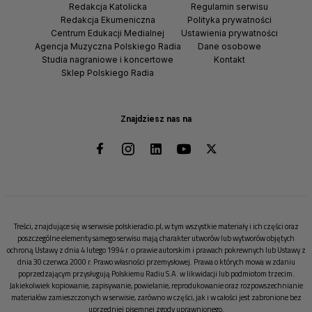
Redakcja Katolicka
Regulamin serwisu
Redakcja Ekumeniczna
Polityka prywatności
Centrum Edukacji Medialnej
Ustawienia prywatności
Agencja Muzyczna Polskiego Radia
Dane osobowe
Studia nagraniowe i koncertowe
Kontakt
Sklep Polskiego Radia
Znajdziesz nas na
Treści, znajdujące się w serwisie polskieradio.pl, w tym wszystkie materiały i ich części oraz
poszczególne elementy samego serwisu mają charakter utworów lub wytworów objętych
ochroną Ustawy z dnia 4 lutego 1994 r. o prawie autorskim i prawach pokrewnych lub Ustawy z
dnia 30 czerwca 2000 r. Prawo własności przemysłowej. Prawa o których mowa w zdaniu
poprzedzającym przysługują Polskiemu Radiu S.A. w likwidacji lub podmiotom trzecim.
Jakiekolwiek kopiowanie, zapisywanie, powielanie, reprodukowanie oraz rozpowszechnianie
materiałów zamieszczonych w serwisie, zarówno w części, jak i w całości jest zabronione bez
uprzedniej pisemnej zgody uprawnionego.