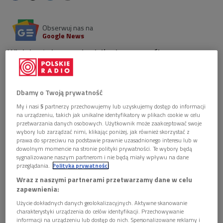
Obserwuj nas na
Google News
Wielokrotnie przychodziły do nas prośby o
powtórzenie lektury powieści Antoniego Libery
"Madame" w interpretacji Janusza Gajosa.
Dbamy o Twoją prywatność
My i nasi
5
partnerzy przechowujemy lub uzyskujemy dostęp do informacji
na urządzeniu, takich jak unikalne identyfikatory w plikach cookie w celu
przetwarzania danych osobowych. Użytkownik może zaakceptować swoje
wybory lub zarządzać nimi, klikając poniżej, jak również skorzystać z
prawa do sprzeciwu na podstawie prawnie uzasadnionego interesu lub w
dowolnym momencie na stronie polityki prywatności. Te wybory będą
sygnalizowane naszym partnerom i nie będą miały wpływu na dane
przeglądania.
Polityka prywatności
Wraz z naszymi partnerami przetwarzamy dane w celu
zapewnienia:
Użycie dokładnych danych geolokalizacyjnych. Aktywne skanowanie
charakterystyki urządzenia do celów identyfikacji. Przechowywanie
Janusz Gajos w radiowej Dwójce
Foto: Grzegorz Śledź/PR2
informacji na urządzeniu lub dostęp do nich. Spersonalizowane reklamy i