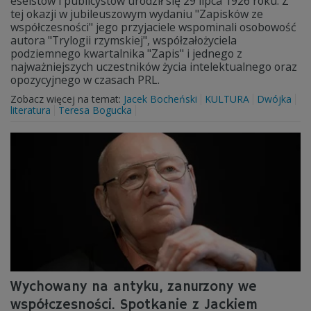
eseistów i publicystów urodził się 29 lipca 1926 roku. Z
tej okazji w jubileuszowym wydaniu "Zapisków ze
współczesności" jego przyjaciele wspominali osobowość
autora "Trylogii rzymskiej", współzałożyciela
podziemnego kwartalnika "Zapis" i jednego z
najważniejszych uczestników życia intelektualnego oraz
opozycyjnego w czasach PRL.
Zobacz więcej na temat:
Jacek Bocheński
KULTURA
Dwójka
literatura
Teresa Bogucka
Wychowany na antyku, zanurzony we
współczesności. Spotkanie z Jackiem