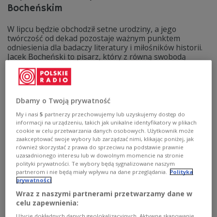
Bocheńskim
W lipcu będzie obchodził setne urodziny, a jego
twórczość od dekad pozostaje ważnym punktem
odniesienia dla badaczy literatury i miłośników historii.
Jacek Bocheński to pisarz, który z równą swobodą
porusza się między światem antycznego Rzymu a
współczesną refleksją nad wolnością i mechanizmami
władzy. Autor słynnej Trylogii rzymskiej, a także
uczestnik życia intelektualnego i opozycyjnego w
Dbamy o Twoją prywatność
czasach PRL-u, pozostaje jedną z najbardziej
wyrazistych postaci polskiej kultury XX i XXI wieku.
My i nasi
5
partnerzy przechowujemy lub uzyskujemy dostęp do
informacji na urządzeniu, takich jak unikalne identyfikatory w plikach
Zobacz więcej na temat:
Jacek Bocheński
literatura
Dwójka
cookie w celu przetwarzania danych osobowych. Użytkownik może
KULTURA
zaakceptować swoje wybory lub zarządzać nimi, klikając poniżej, jak
również skorzystać z prawa do sprzeciwu na podstawie prawnie
uzasadnionego interesu lub w dowolnym momencie na stronie
polityki prywatności. Te wybory będą sygnalizowane naszym
partnerom i nie będą miały wpływu na dane przeglądania.
Polityka
prywatności
Wraz z naszymi partnerami przetwarzamy dane w
celu zapewnienia:
Użycie dokładnych danych geolokalizacyjnych. Aktywne skanowanie