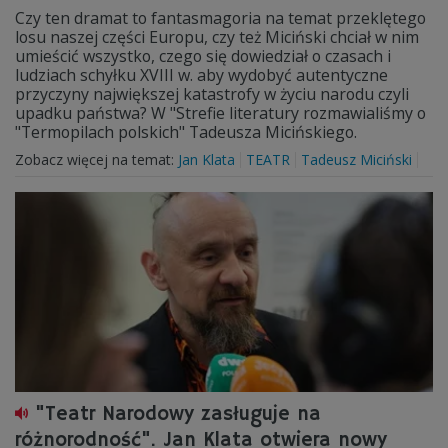
Czy ten dramat to fantasmagoria na temat przeklętego
losu naszej części Europu, czy też Miciński chciał w nim
umieścić wszystko, czego się dowiedział o czasach i
ludziach schyłku XVIII w. aby wydobyć autentyczne
przyczyny największej katastrofy w życiu narodu czyli
upadku państwa? W "Strefie literatury rozmawialiśmy o
"Termopilach polskich" Tadeusza Micińskiego.
Zobacz więcej na temat:
Jan Klata
TEATR
Tadeusz Miciński
"Teatr Narodowy zasługuje na
różnorodność". Jan Klata otwiera nowy