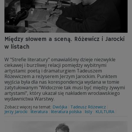
Między słowem a sceną. Różewicz i Jarocki
w listach
W "Strefie literatury" omawialiśmy dzieje niezwykle
ciekawej i burzliwej relacji pomiędzy wybitnymi
artystami: poetą i dramaturgiem Tadeuszem
Różewiczem a reżyserem Jerzym Jarockim. Punktem
wyjścia była dla nas korespondencja wydana w tomie
zatytułowanym "Widocznie tak musi być między żywymi
artystami", który ukazał się nakładem wrocławskiego
wydawnictwa Warstwy.
Zobacz więcej na temat:
Dwójka
Tadeusz Różewicz
Jerzy Jarocki
literatura
literatura polska
listy
KULTURA