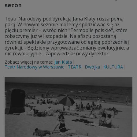
sezon
Teatr Narodowy pod dyrekcją Jana Klaty rusza pełną
parą. W nowym sezonie możemy spodziewać się aż
pięciu premier – wśród nich "Termopile polskie", które
zobaczymy już w listopadzie. Na afiszu pozostaną
również spektakle przygotowane od egidą poprzedniej
dyrekcji. - Będziemy wprowadzać zmiany ewolucyjnie, a
nie rewolucyjnie - zapowiedział nowy dyrektor.
Zobacz więcej na temat:
Jan Klata
Teatr Narodowy w Warszawie
TEATR
Dwójka
KULTURA