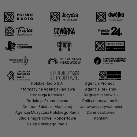
Polskie Radio S.A.
Agencja Promocji
Informacyjna Agencja Radiowa
Agencja Reklamy
Redakcja Katolicka
Regulamin serwisu
Redakcja Ekumeniczna
Polityka prywatności
Centrum Edukacji Medialnej
Ustawienia prywatności
Agencja Muzyczna Polskiego Radia
Dane osobowe
Studia nagraniowe i koncertowe
Kontakt
Sklep Polskiego Radia