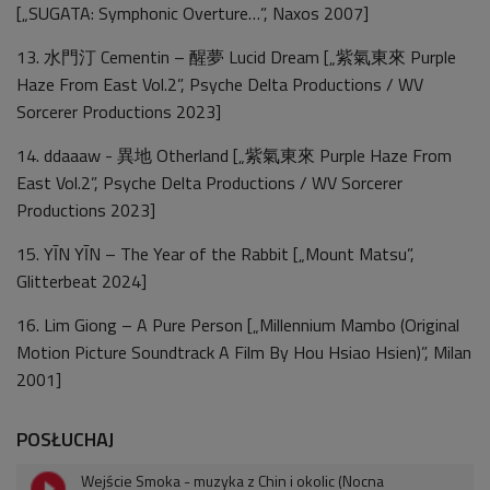
[„SUGATA: Symphonic Overture…”, Naxos 2007]
13. 水門汀 Cementin – 醒夢 Lucid Dream [„紫氣東來 Purple
Haze From East Vol.2”, Psyche Delta Productions / WV
Sorcerer Productions 2023]
14. ddaaaw - 異地 Otherland [„紫氣東來 Purple Haze From
East Vol.2”, Psyche Delta Productions / WV Sorcerer
Productions 2023]
15. YĪN YĪN – The Year of the Rabbit [„Mount Matsu”,
Glitterbeat 2024]
16. Lim Giong – A Pure Person [„Millennium Mambo (Original
Motion Picture Soundtrack A Film By Hou Hsiao Hsien)”, Milan
2001]
POSŁUCHAJ
Wejście Smoka - muzyka z Chin i okolic (Nocna