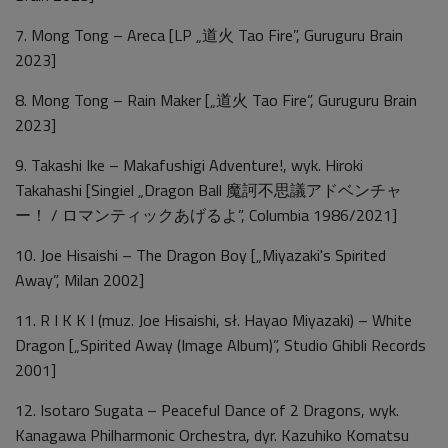
7. Mong Tong – Areca [LP „道火 Tao Fire”, Guruguru Brain
2023]
8. Mong Tong – Rain Maker [„道火 Tao Fire”, Guruguru Brain
2023]
9. Takashi Ike – Makafushigi Adventure!, wyk. Hiroki
Takahashi [Singiel „Dragon Ball 魔訶不思議アドベンチャ
ー！ / ロマンティックあげるよ”, Columbia 1986/2021]
10. Joe Hisaishi – The Dragon Boy [„Miyazaki's Spirited
Away”, Milan 2002]
11. R I K K I (muz. Joe Hisaishi, sł. Hayao Miyazaki) – White
Dragon [„Spirited Away (Image Album)”, Studio Ghibli Records
2001]
12. Isotaro Sugata – Peaceful Dance of 2 Dragons, wyk.
Kanagawa Philharmonic Orchestra, dyr. Kazuhiko Komatsu