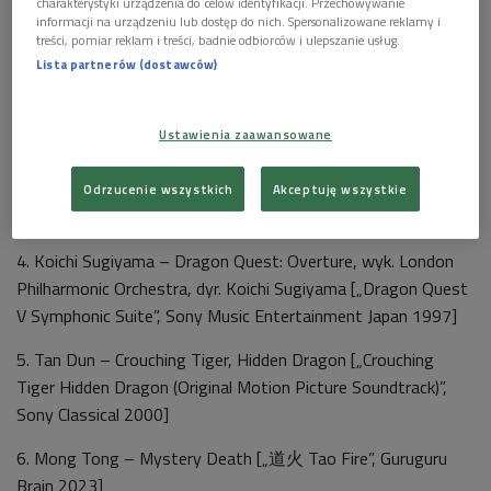
Playlista:
charakterystyki urządzenia do celów identyfikacji. Przechowywanie
informacji na urządzeniu lub dostęp do nich. Spersonalizowane reklamy i
treści, pomiar reklam i treści, badnie odbiorców i ulepszanie usług.
1. Lalo Schifrin – Theme from Enter the Dragon [„Enter the
Lista partnerów (dostawców)
Dragon”, Warner Bros. 1973]
2. Chen Yi – Dragon Rhyme cz. II Energetically, wyk. Hartt
Ustawienia zaawansowane
Wind Ensemble [„CHEN, Yi: Dragon Rhyme…”, Naxos 2012]
3. Osamu Kitajima – Dragon King [„Dragon King”, Arista
Odrzucenie wszystkich
Akceptuję wszystkie
1981]
4. Koichi Sugiyama – Dragon Quest: Overture, wyk. London
Philharmonic Orchestra, dyr. Koichi Sugiyama [„Dragon Quest
V Symphonic Suite”, Sony Music Entertainment Japan 1997]
5. Tan Dun – Crouching Tiger, Hidden Dragon [„Crouching
Tiger Hidden Dragon (Original Motion Picture Soundtrack)”,
Sony Classical 2000]
6. Mong Tong – Mystery Death [„道火 Tao Fire”, Guruguru
Brain 2023]