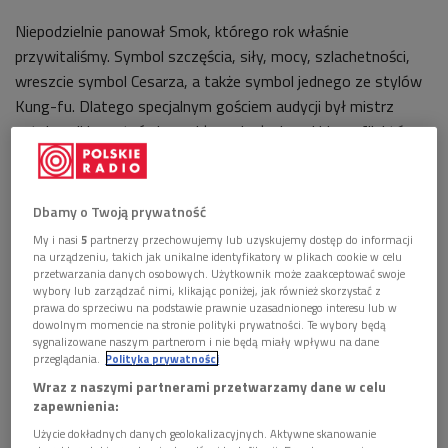
Niepodzielnie panował Smok, którego rok właśnie
przywitaliśmy. Symbol szczęścia, siły, mocy, szlachetności,
wreszcie symbol Cesarza, a także symbol jednego ze stylów
Kung-fu. Dlatego specjalnym gościem audycji był mistrz
sztuk walki, postać niezwykła o niesłychanej biografii, która
niejedno wie o smokach oraz kulturze Chin i Wietnamu – Nam
Bui Ngoc. W piątkowych "Źródłach" opowiadał nam o
obchodach wietnamskiego nowego roku (święta Tet), a tym
Dbamy o Twoją prywatność
razem skupiliśmy się na smokach i ich symbolice w kulturze
My i nasi
5
partnerzy przechowujemy lub uzyskujemy dostęp do informacji
chińskiej.
na urządzeniu, takich jak unikalne identyfikatory w plikach cookie w celu
przetwarzania danych osobowych. Użytkownik może zaakceptować swoje
wybory lub zarządzać nimi, klikając poniżej, jak również skorzystać z
Słuchaliśmy muzyki o smoczej tematyce zaglądając między
prawa do sprzeciwu na podstawie prawnie uzasadnionego interesu lub w
innymi do Chin, Japonii i na Tajwan w poszukiwaniu twórczości
dowolnym momencie na stronie polityki prywatności. Te wybory będą
sygnalizowane naszym partnerom i nie będą miały wpływu na dane
młodych, eksperymentujących, ale też zasłużonych artystów
przeglądania.
Polityka prywatności
z tej części świata.
Wraz z naszymi partnerami przetwarzamy dane w celu
zapewnienia:
Gong Xi Fa Cai!
Użycie dokładnych danych geolokalizacyjnych. Aktywne skanowanie