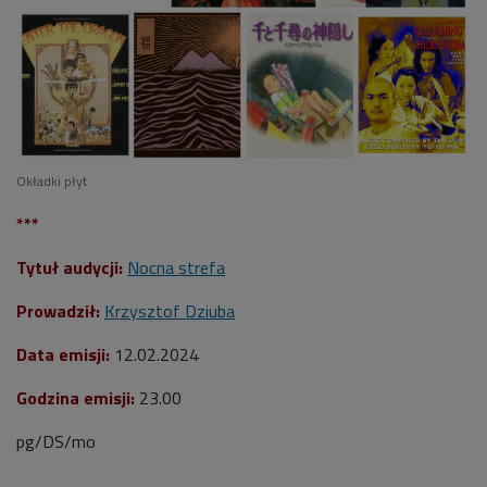
Okładki płyt
***
Tytuł audycji:
Nocna strefa
Prowadził:
Krzysztof Dziuba
Data emisji:
12.02.2024
Godzina emisji:
23.00
pg/DS/mo