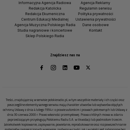
Informacyjna Agencja Radiowa
Agencja Reklamy
Redakcja Katolicka
Regulamin serwisu
Redakcja Ekumeniczna
Polityka prywatności
Centrum Edukacji Medialnej
Ustawienia prywatności
Agencja Muzyczna Polskiego Radia
Dane osobowe
Studia nagraniowe i koncertowe
Kontakt
Sklep Polskiego Radia
Znajdziesz nas na
Treści, znajdujące się w serwisie polskieradio.pl, w tym wszystkie materiały i ich części oraz
poszczególne elementy samego serwisu mają charakter utworów lub wytworów objętych
ochroną Ustawy z dnia 4 lutego 1994 r. o prawie autorskim i prawach pokrewnych lub Ustawy z
dnia 30 czerwca 2000 r. Prawo własności przemysłowej. Prawa o których mowa w zdaniu
poprzedzającym przysługują Polskiemu Radiu S.A. w likwidacji lub podmiotom trzecim.
Jakiekolwiek kopiowanie, zapisywanie, powielanie, reprodukowanie oraz rozpowszechnianie
materiałów zamieszczonych w serwisie, zarówno w części, jak i w całości jest zabronione bez