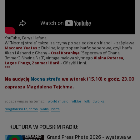
YouTube, Cerys Hafana
W "Nocnej streie" także: zajrzymy po sąsiedzku do Irlandii - zaśpiewa
Macdara Yeates
z Dublina; idąc tropem harfy: seperewa, czyli harfa
Akan i Ashanti z Ghany -
Osei Korankye
"Seperewa of Ghana:
3mmer3 Nhyina Ns3", vintage maloya słynnego
Alaina Petersa
,
Lagos Thugs
,
Zanmari Baré
- Ofisyèl i inni.
***
Na audycję
Nocna strefa
we wtorek (15.10) o godz. 23.00
zaprasza Magdalena Tejchma.
Zobacz więcej na temat:
world music
folklor
folk
dwójka
magdalena tejchma
walia
harfa
KULTURA W POLSKIM RADIU:
Grand Press Photo 2026 - wystawa w