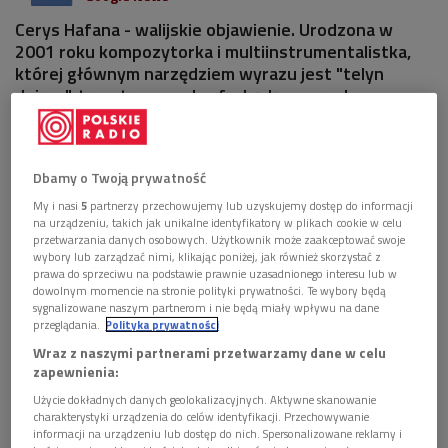
Cerys Hafana - walijskie objawienie. Urodzona w
2001 roku kompozytorka i multiinstrumentalistka,
której głównym narzędziem wyrazu jest "telyn
deires", trzystrunowa harfa, będąca narodowym
instrumentem Walii.
Dbamy o Twoją prywatność
My i nasi
5
partnerzy przechowujemy lub uzyskujemy dostęp do informacji
na urządzeniu, takich jak unikalne identyfikatory w plikach cookie w celu
przetwarzania danych osobowych. Użytkownik może zaakceptować swoje
wybory lub zarządzać nimi, klikając poniżej, jak również skorzystać z
prawa do sprzeciwu na podstawie prawnie uzasadnionego interesu lub w
dowolnym momencie na stronie polityki prywatności. Te wybory będą
sygnalizowane naszym partnerom i nie będą miały wpływu na dane
przeglądania.
Polityka prywatności
Wraz z naszymi partnerami przetwarzamy dane w celu
zapewnienia:
Użycie dokładnych danych geolokalizacyjnych. Aktywne skanowanie
Cerys Hafana
Foto: Cerys Hafana
charakterystyki urządzenia do celów identyfikacji. Przechowywanie
informacji na urządzeniu lub dostęp do nich. Spersonalizowane reklamy i
Cerys wykonuje kompozycje na pograniczu tradycji i własnej