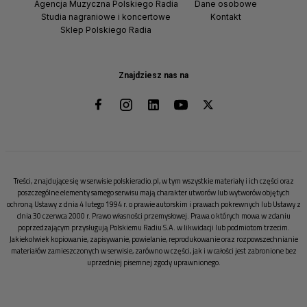
Agencja Muzyczna Polskiego Radia
Dane osobowe
Studia nagraniowe i koncertowe
Kontakt
Sklep Polskiego Radia
Znajdziesz nas na
Treści, znajdujące się w serwisie polskieradio.pl, w tym wszystkie materiały i ich części oraz
poszczególne elementy samego serwisu mają charakter utworów lub wytworów objętych
ochroną Ustawy z dnia 4 lutego 1994 r. o prawie autorskim i prawach pokrewnych lub Ustawy z
dnia 30 czerwca 2000 r. Prawo własności przemysłowej. Prawa o których mowa w zdaniu
poprzedzającym przysługują Polskiemu Radiu S.A. w likwidacji lub podmiotom trzecim.
Jakiekolwiek kopiowanie, zapisywanie, powielanie, reprodukowanie oraz rozpowszechnianie
materiałów zamieszczonych w serwisie, zarówno w części, jak i w całości jest zabronione bez
uprzedniej pisemnej zgody uprawnionego.