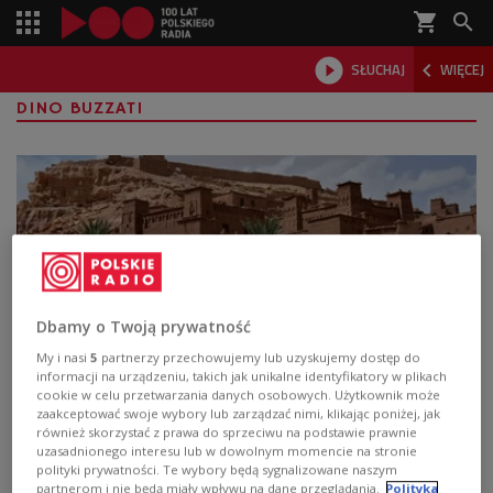
shopping_cart



SŁUCHAJ
WIĘCEJ

DINO BUZZATI
Dbamy o Twoją prywatność
My i nasi
5
partnerzy przechowujemy lub uzyskujemy dostęp do
informacji na urządzeniu, takich jak unikalne identyfikatory w plikach
"Pustynia Tatarów" Dina Buzzatiego po
cookie w celu przetwarzania danych osobowych. Użytkownik może
zaakceptować swoje wybory lub zarządzać nimi, klikając poniżej, jak
20 latach przerwy ponownie w księgarniach
również skorzystać z prawa do sprzeciwu na podstawie prawnie
uzasadnionego interesu lub w dowolnym momencie na stronie
polityki prywatności. Te wybory będą sygnalizowane naszym
- Miałam propozycję, żeby zrobić nowy przekład tej
partnerom i nie będą miały wpływu na dane przeglądania.
Polityka