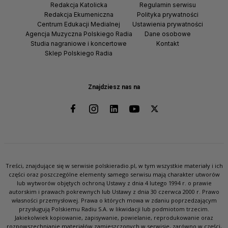
Redakcja Katolicka
Regulamin serwisu
Redakcja Ekumeniczna
Polityka prywatności
Centrum Edukacji Medialnej
Ustawienia prywatności
Agencja Muzyczna Polskiego Radia
Dane osobowe
Studia nagraniowe i koncertowe
Kontakt
Sklep Polskiego Radia
Znajdziesz nas na
Treści, znajdujące się w serwisie polskieradio.pl, w tym wszystkie materiały i ich
części oraz poszczególne elementy samego serwisu mają charakter utworów
lub wytworów objętych ochroną Ustawy z dnia 4 lutego 1994 r. o prawie
autorskim i prawach pokrewnych lub Ustawy z dnia 30 czerwca 2000 r. Prawo
własności przemysłowej. Prawa o których mowa w zdaniu poprzedzającym
przysługują Polskiemu Radiu S.A. w likwidacji lub podmiotom trzecim.
Jakiekolwiek kopiowanie, zapisywanie, powielanie, reprodukowanie oraz
rozpowszechnianie materiałów zamieszczonych w serwisie, zarówno w części,