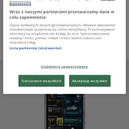
powieści. Jako że wcześniej zdarzało mi się kolacjonować,
prywatności
czyli sprawdzać z oryginałem różne inne przekłady,
uznałam, że najpierw spojrzę na to, jak wygląda
Wraz z naszymi partnerami przetwarzamy dane w
przekład Alojzego Pałasza, i potem podejmiemy decyzję
celu zapewnienia:
- mówiła w Dwójce Katarzyna Skórska, tłumaczka i
Użycie dokładnych danych geolokalizacyjnych. Aktywne skanowanie
autorka posłowia do nowego wydania słynnej książki
charakterystyki urządzenia do celów identyfikacji. Przechowywanie
"Pustynia Tatarów" Dina Buzzatiego.
informacji na urządzeniu lub dostęp do nich. Spersonalizowane
reklamy i treści, pomiar reklam i treści, badnie odbiorców i
Zobacz więcej na temat:
Katarzyna Hagmajer-Kwiatek
ulepszanie usług.
literatura
tłumacz
Dwójka
KSIĄŻKA
KULTURA
Lista partnerów (dostawców)
Ustawienia zaawansowane
Odrzucenie wszystkich
Akceptuję wszystkie