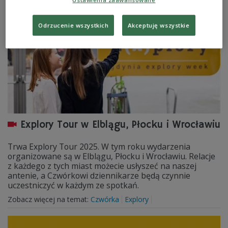
Odrzucenie wszystkich
Akceptuję wszystkie
Explory Tour w Elblągu, Płocku i Wrocławiu
Trwa Explory Tour 2025. W tym roku wydarzenia
organizowane są w Elblągu, Płocku i Wrocławiu. Relacje
z każdego z tych miast możecie usłyszeć na naszej
antenie, a Czwórkowi dziennikarze będą czynnie
uczestniczyć w każdym ze spotkań.
Zobacz więcej na temat:
Czwórka
Explory