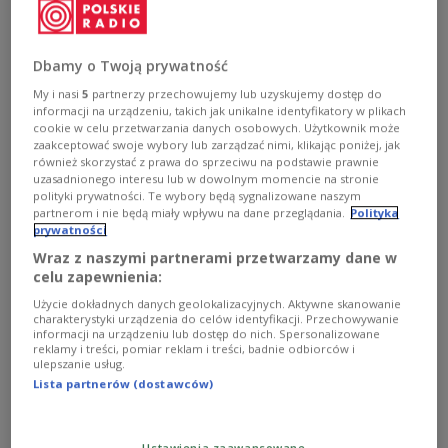
Fedorowicz.
Zobacz więcej na temat:
taniec
Czwórka
telewizja
Dbamy o Twoją prywatność
My i nasi
5
partnerzy przechowujemy lub uzyskujemy dostęp do
informacji na urządzeniu, takich jak unikalne identyfikatory w plikach
cookie w celu przetwarzania danych osobowych. Użytkownik może
zaakceptować swoje wybory lub zarządzać nimi, klikając poniżej, jak
również skorzystać z prawa do sprzeciwu na podstawie prawnie
uzasadnionego interesu lub w dowolnym momencie na stronie
polityki prywatności. Te wybory będą sygnalizowane naszym
partnerom i nie będą miały wpływu na dane przeglądania.
Polityka
prywatności
Wraz z naszymi partnerami przetwarzamy dane w
celu zapewnienia:
Młodzi, polscy innowatorzy jadą do Ohio
Użycie dokładnych danych geolokalizacyjnych. Aktywne skanowanie
na Regeneron ISEF
charakterystyki urządzenia do celów identyfikacji. Przechowywanie
informacji na urządzeniu lub dostęp do nich. Spersonalizowane
reklamy i treści, pomiar reklam i treści, badnie odbiorców i
Explorom przyglądamy się od lat. Z podziwem patrzymy
ulepszanie usług.
na młodych naukowców i innowatorów. W piątkowy
Lista partnerów (dostawców)
wieczór najlepszych zapraszamy do Czwórkowego
studia - to oni pojadą do Ohio na Regeneron ISEF.
Zobacz więcej na temat:
Czwórka
Explory
Ustawienia zaawansowane