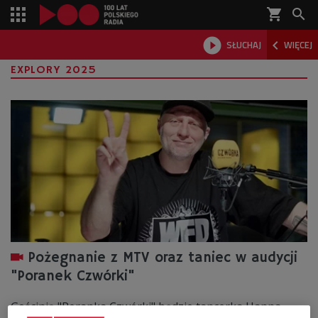
shopping_cart



SŁUCHAJ
WIĘCEJ

EXPLORY 2025
Pożegnanie z MTV oraz taniec w audycji
"Poranek Czwórki"
Gościnią "Poranka Czwórki" będzie tancerka Hanna