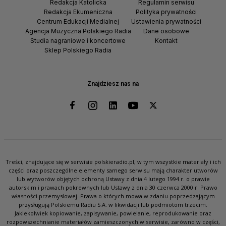
Redakcja Katolicka
Regulamin serwisu
Redakcja Ekumeniczna
Polityka prywatności
Centrum Edukacji Medialnej
Ustawienia prywatności
Agencja Muzyczna Polskiego Radia
Dane osobowe
Studia nagraniowe i koncertowe
Kontakt
Sklep Polskiego Radia
Znajdziesz nas na
Treści, znajdujące się w serwisie polskieradio.pl, w tym wszystkie materiały i ich
części oraz poszczególne elementy samego serwisu mają charakter utworów
lub wytworów objętych ochroną Ustawy z dnia 4 lutego 1994 r. o prawie
autorskim i prawach pokrewnych lub Ustawy z dnia 30 czerwca 2000 r. Prawo
własności przemysłowej. Prawa o których mowa w zdaniu poprzedzającym
przysługują Polskiemu Radiu S.A. w likwidacji lub podmiotom trzecim.
Jakiekolwiek kopiowanie, zapisywanie, powielanie, reprodukowanie oraz
rozpowszechnianie materiałów zamieszczonych w serwisie, zarówno w części,