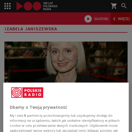
shopping_cart



SŁUCHAJ
WIĘCEJ

IZABELA JANISZEWSKA
"Zamknięte w lodzie". Izabela Janiszewska:
Dbamy o Twoją prywatność
nie ma zbrodni bez śladu
My i nasi
5
partnerzy przechowujemy lub uzyskujemy dostęp do
informacji na urządzeniu, takich jak unikalne identyfikatory w plikach
cookie w celu przetwarzania danych osobowych. Użytkownik może
- Prawie w każdym dobrym kryminale jakaś trauma czai
zaakceptować swoje wybory lub zarządzać nimi, klikając poniżej, jak