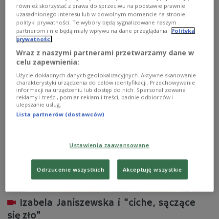
się w szafie, jak te przysłowiowe trupy. Tutaj jest tak, że
również skorzystać z prawa do sprzeciwu na podstawie prawnie
lód jest sposobem przetrwania pewnych trudnych
uzasadnionego interesu lub w dowolnym momencie na stronie
sytuacji. Jest metaforą tego, że czasem - żeby przetrwać
polityki prywatności. Te wybory będą sygnalizowane naszym
- człowiek musi zamienić się w lód, a reszta niech będzie
partnerom i nie będą miały wpływu na dane przeglądania.
Polityka
niespodzianką - mówi w "Folderze ulubione" w radiowej
prywatności
Jedynce pisarka Izabela Janiszewska o swojej
Wraz z naszymi partnerami przetwarzamy dane w
najnowszej powieści "Zamknięte w lodzie".
celu zapewnienia:
Zobacz więcej na temat:
literatura
kryminał
Użycie dokładnych danych geolokalizacyjnych. Aktywne skanowanie
Marcin Wojciechowski
charakterystyki urządzenia do celów identyfikacji. Przechowywanie
informacji na urządzeniu lub dostęp do nich. Spersonalizowane
reklamy i treści, pomiar reklam i treści, badnie odbiorców i
ulepszanie usług.
Lista partnerów (dostawców)
Ustawienia zaawansowane
Odrzucenie wszystkich
Akceptuję wszystkie
Izabela Janiszewska i "ciche, sączące
się zło"