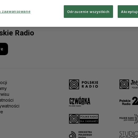
a zaawansowane
Odrzucenie wszystkich
Akceptuj
lskie Radio
re
ocji
amy
rwisu
atności
ywatności
we