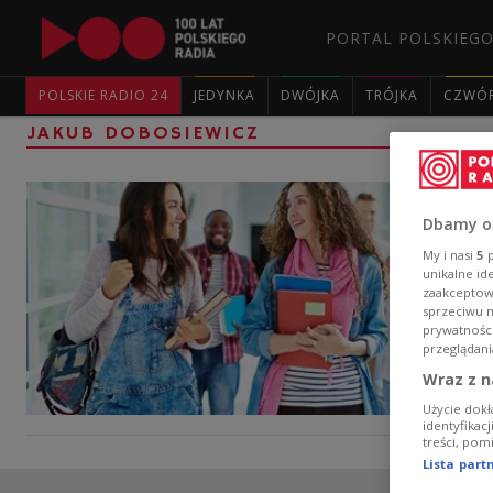
PORTAL POLSKIEGO
POLSKIE RADIO 24
JEDYNKA
DWÓJKA
TRÓJKA
CZWÓ
JAKUB DOBOSIEWICZ
Dbamy o
My i nasi
5
p
unikalne id
zaakceptowa
sprzeciwu 
prywatnośc
przeglądani
Wraz z n
Użycie dokł
identyfikac
treści, pom
Lista par