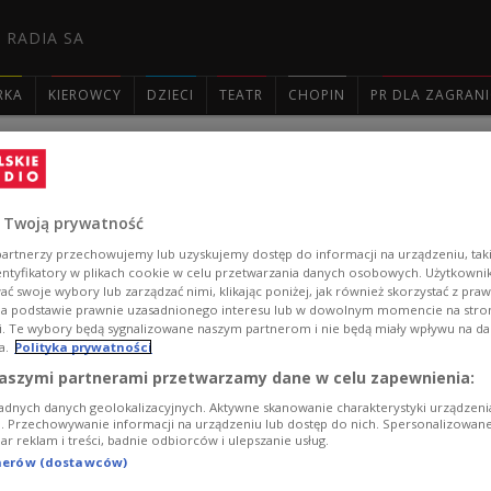
 RADIA SA
RKA
KIEROWCY
DZIECI
TEATR
CHOPIN
PR DLA ZAGRAN

Jakub Dobosiewicz w grupie 100 uczniów
 Twoją prywatność
Jakub Dobosiewicz znalazł się wśród 100 najlepszych u
artnerzy przechowujemy lub uzyskujemy dostęp do informacji na urządzeniu, taki
Winners 2023. Jak się okazuje, w tym programie wcale n
entyfikatory w plikach cookie w celu przetwarzania danych osobowych. Użytkown
zmian na lepsze.
ć swoje wybory lub zarządzać nimi, klikając poniżej, jak również skorzystać z pra
na podstawie prawnie uzasadnionego interesu lub w dowolnym momencie na stroni
Zobacz więcej na temat:
Czwórka
Marta Hoppe
moda
ekol
i. Te wybory będą sygnalizowane naszym partnerom i nie będą miały wpływu na d
a.
Polityka prywatności
aszymi partnerami przetwarzamy dane w celu zapewnienia:
adnych danych geolokalizacyjnych. Aktywne skanowanie charakterystyki urządzen
ji. Przechowywanie informacji na urządzeniu lub dostęp do nich. Spersonalizowane
iar reklam i treści, badnie odbiorców i ulepszanie usług.
tnerów (dostawców)