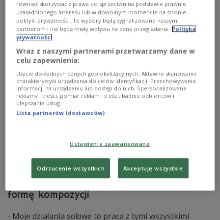
zostały rozdane. Laureatów poznaliśmy podczas Gali
również skorzystać z prawa do sprzeciwu na podstawie prawnie
Muzyki Jazzowej Fryderyk Festiwal w Muzeum Historii
uzasadnionego interesu lub w dowolnym momencie na stronie
Polski w Warszawie. Kto zwyciężył w tegorocznej edycji?
polityki prywatności. Te wybory będą sygnalizowane naszym
partnerom i nie będą miały wpływu na dane przeglądania.
Polityka
Zobacz więcej na temat:
Jazz
Dwójka
Dominik Wania
prywatności
Roch Siciński
Nikola Kołodziejczyk
Michał Miśkiewicz
Tymon Kosma
Szymon Mika
Stanisław Soyka
Wraz z naszymi partnerami przetwarzamy dane w
Jazz w Dwójce
celu zapewnienia:
Użycie dokładnych danych geolokalizacyjnych. Aktywne skanowanie
charakterystyki urządzenia do celów identyfikacji. Przechowywanie
informacji na urządzeniu lub dostęp do nich. Spersonalizowane
reklamy i treści, pomiar reklam i treści, badnie odbiorców i
ulepszanie usług.
Lista partnerów (dostawców)
Ustawienia zaawansowane
Odrzucenie wszystkich
Akceptuję wszystkie
Jan Smoczyński: improwizacji nadajemy
formę kompozycji
- Moje działania solowe to praca z tymi wszystkimi