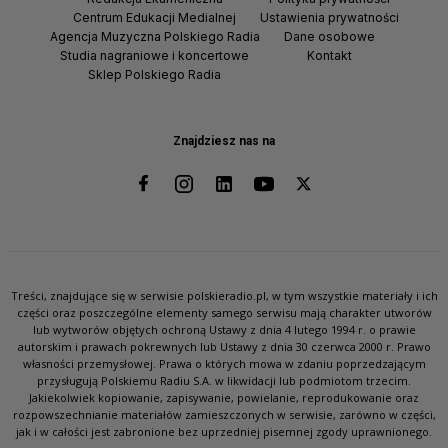
Centrum Edukacji Medialnej
Ustawienia prywatności
Agencja Muzyczna Polskiego Radia
Dane osobowe
Studia nagraniowe i koncertowe
Kontakt
Sklep Polskiego Radia
Znajdziesz nas na
Treści, znajdujące się w serwisie polskieradio.pl, w tym wszystkie materiały i ich
części oraz poszczególne elementy samego serwisu mają charakter utworów
lub wytworów objętych ochroną Ustawy z dnia 4 lutego 1994 r. o prawie
autorskim i prawach pokrewnych lub Ustawy z dnia 30 czerwca 2000 r. Prawo
własności przemysłowej. Prawa o których mowa w zdaniu poprzedzającym
przysługują Polskiemu Radiu S.A. w likwidacji lub podmiotom trzecim.
Jakiekolwiek kopiowanie, zapisywanie, powielanie, reprodukowanie oraz
rozpowszechnianie materiałów zamieszczonych w serwisie, zarówno w części,
jak i w całości jest zabronione bez uprzedniej pisemnej zgody uprawnionego.