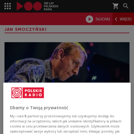
shopping_cart



SŁUCHAJ
WIĘCEJ

JAN SMOCZYŃSKI
Dbamy o Twoją prywatność
Fryderyki 2026 w kategorii jazz rozdane.
Znamy laureatów najważniejszych nagród
My i nasi
5
partnerzy przechowujemy lub uzyskujemy dostęp do
informacji na urządzeniu, takich jak unikalne identyfikatory w plikach
cookie w celu przetwarzania danych osobowych. Użytkownik może
Statuetki Fryderyków 2026 w kategoriach jazzowych
zaakceptować swoje wybory lub zarządzać nimi, klikając poniżej, jak