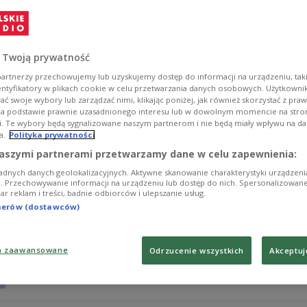
Kacper Tomasiak opowiedział o pierwszych dniach po po
w programie TVN24 przyznał, że odpoczywał i oglądał
medalistą z Mediolanu i Cortiny d'Ampezzo kolejne wy
Lillehammer.
 Twoją prywatność
Zobacz więcej na temat:
SPORT
Skoki narciarskie
zimowe igr
artnerzy przechowujemy lub uzyskujemy dostęp do informacji na urządzeniu, taki
polacy na igrzyskach 2026
entyfikatory w plikach cookie w celu przetwarzania danych osobowych. Użytkown
ć swoje wybory lub zarządzać nimi, klikając poniżej, jak również skorzystać z pra
na podstawie prawnie uzasadnionego interesu lub w dowolnym momencie na stroni
i. Te wybory będą sygnalizowane naszym partnerom i nie będą miały wpływu na d
a.
Polityka prywatności
Dlatego Tomasiak nie wystąpi w Bad Mi
aszymi partnerami przetwarzamy dane w celu zapewnienia:
adnych danych geolokalizacyjnych. Aktywne skanowanie charakterystyki urządzen
Kacper Tomasiak nie wystąpi w najbliższych zawodach P
ji. Przechowywanie informacji na urządzeniu lub dostęp do nich. Spersonalizowane
iar reklam i treści, badnie odbiorców i ulepszanie usług.
Trener Maciej Maciusiak ogłosił pięcioosobowy skład r
Trzykrotny medalista niedawnych igrzysk olimpijskich 
tnerów (dostawców)
świata juniorów.
Zobacz więcej na temat:
SPORT
Skoki narciarskie
PŚ w skok
a zaawansowane
Odrzucenie wszystkich
Akceptuj