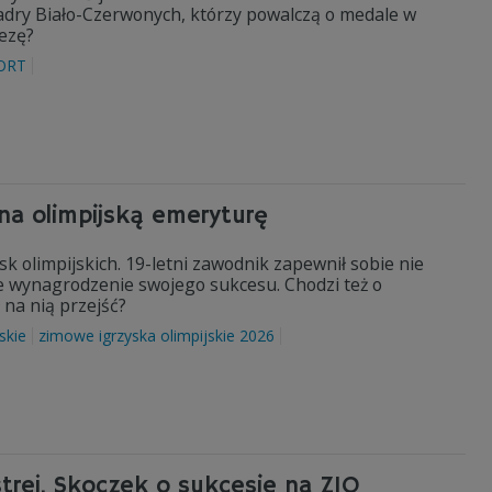
kadry Biało-Czerwonych, którzy powalczą o medale w
rezę?
ORT
na olimpijską emeryturę
k olimpijskich. 19-letni zawodnik zapewnił sobie nie
tne wynagrodzenie swojego sukcesu. Chodzi też o
 na nią przejść?
skie
zimowe igrzyska olimpijskie 2026
trej. Skoczek o sukcesie na ZIO