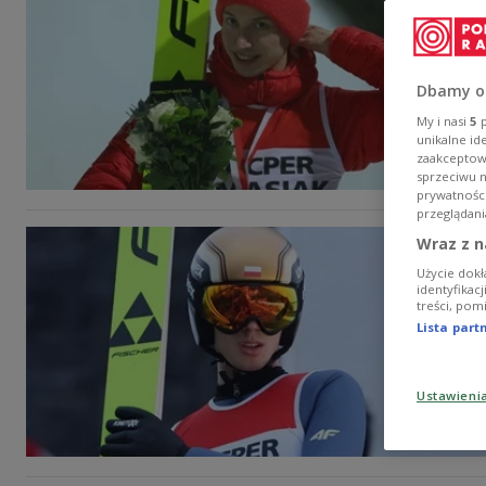
Dbamy o
My i nasi
5
p
unikalne id
zaakceptowa
sprzeciwu 
prywatnośc
przeglądani
Wraz z n
Użycie dokł
identyfikac
treści, pom
Lista par
Ustawieni