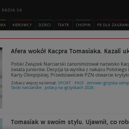
 RADIA SA
RKA
KIEROWCY
DZIECI
TEATR
CHOPIN
PR DLA ZAGRAN

Afera wokół Kacpra Tomasiaka. Kazali u
Polski Związek Narciarski zanonimizował nazwisko Kac
świata juniorów. Decyzja ta wynika z nakazu Polskiego 
Karty Olimpijskiej. Przedstawiciele PZN otwarcie krytyku
Zobacz więcej na temat:
SPORT
PKOl
zimowe igrzyska olimp
Skoki narciarskie
polacy na igrzyskach 2026
Tomasiak w swoim stylu. Ujawnił, co rob