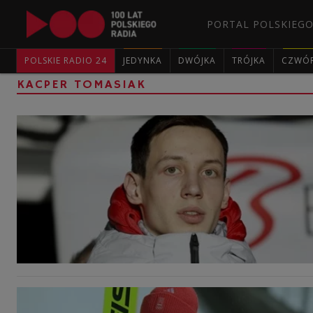
PORTAL POLSKIEGO
POLSKIE RADIO 24
JEDYNKA
DWÓJKA
TRÓJKA
CZWÓ
KACPER TOMASIAK