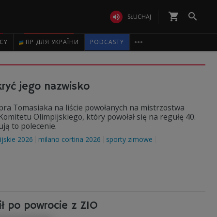
shopping_cart


SŁUCHAJ

ICY
ПР ДЛЯ УКРАЇНИ
PODCASTY
kryć jego nazwisko
pra Tomasiaka na liście powołanych na mistrzostwa
Komitetu Olimpijskiego, który powołał się na regułę 40.
ją to polecenie.
ijskie 2026
milano cortina 2026
sporty zimowe
ił po powrocie z ZIO