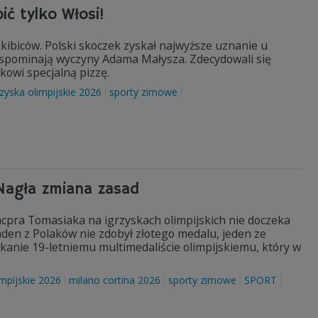
ić tylko Włosi!
 kibiców. Polski skoczek zyskał najwyższe uznanie u
t wspominają wyczyny Adama Małysza. Zdecydowali się
kowi specjalną pizzę.
zyska olimpijskie 2026
sporty zimowe
Nagła zmiana zasad
Kacpra Tomasiaka na igrzyskach olimpijskich nie doczeka
aden z Polaków nie zdobył złotego medalu, jeden ze
anie 19-letniemu multimedaliście olimpijskiemu, który w
mpijskie 2026
milano cortina 2026
sporty zimowe
SPORT