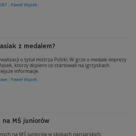
ORT
Paweł Wąsek
masiak z medalem?
alizacji o tytuł mistrza Polski. W grze o medale imprezy
sek, którzy dopiero co startowali na igrzyskach
ejsze informacje.
mowe
Paweł Wąsek
 na MŚ juniorów
nych na MŚ juniorów w skokach narciarskich.