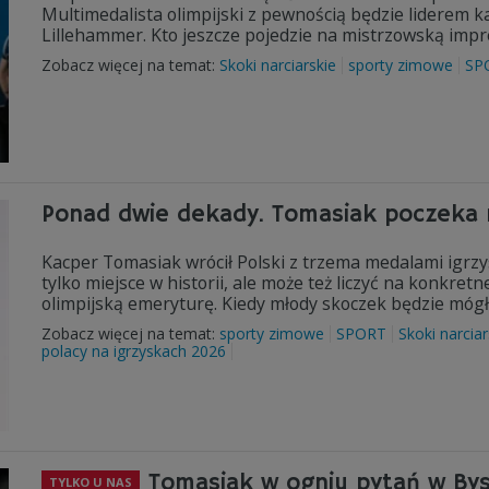
Multimedalista olimpijski z pewnością będzie liderem 
Lillehammer. Kto jeszcze pojedzie na mistrzowską imp
Zobacz więcej na temat:
Skoki narciarskie
sporty zimowe
SP
Ponad dwie dekady. Tomasiak poczeka 
Kacper Tomasiak wrócił Polski z trzema medalami igrzys
tylko miejsce w historii, ale może też liczyć na konkre
olimpijską emeryturę. Kiedy młody skoczek będzie mógł
Zobacz więcej na temat:
sporty zimowe
SPORT
Skoki narciar
polacy na igrzyskach 2026
Tomasiak w ogniu pytań w Bys
TYLKO U NAS