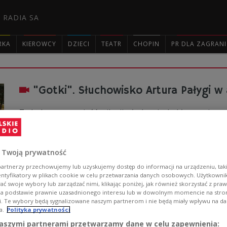
 RADIA SA
RKA
KIEROWCY
DZIECI
TEATR
CHOPIN
PR DLA ZAGRAN

"Gotki". Słuchowisko Artura Pałygi w a
To bolesna opowieść o iluzji, złudzeniach, kłamstwie, me
córek z matką, o kobiecości, siostrzeństwie, zazdrości,
szalona, odcięta od swoich emocji jest jak antyczna figu
spotkania sióstr a jej śmierć wnosi uzdrawiającą żywotno
 Twoją prywatność
Zobacz więcej na temat:
Teatr Polskiego Radia
TEATR
Artur
Beata Jankowska
Bożena Borek
Beata Niedziela
Joanna So
artnerzy przechowujemy lub uzyskujemy dostęp do informacji na urządzeniu, taki
entyfikatory w plikach cookie w celu przetwarzania danych osobowych. Użytkown
ć swoje wybory lub zarządzać nimi, klikając poniżej, jak również skorzystać z pra
na podstawie prawnie uzasadnionego interesu lub w dowolnym momencie na stroni
i. Te wybory będą sygnalizowane naszym partnerom i nie będą miały wpływu na d
a.
Polityka prywatności
"Mała piętnastka" na "Scenie teatraln
aszymi partnerami przetwarzamy dane w celu zapewnienia: