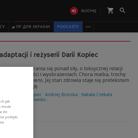
shopping_cart


SŁUCHAJ

ICY
ПР ДЛЯ УКРАЇНИ
PODCASTY
daptacji i reżyserii Darii Kopiec
chanizmie starania się ponad siły, o toksycznej relacji
 poczuciu niższości i wyobrażeniach. Chora matka, trochę
ra, spiritus movens. Jej stan zdrowia staje się pretekstem
ść w ich relację.
 Pałyga
Daria Kopiec
Andrzej Brzoska
Natalia Czekała
kołowska
słuchowisko
ch jak
ik może
wa do
e polityki
ane
ej Trójki"