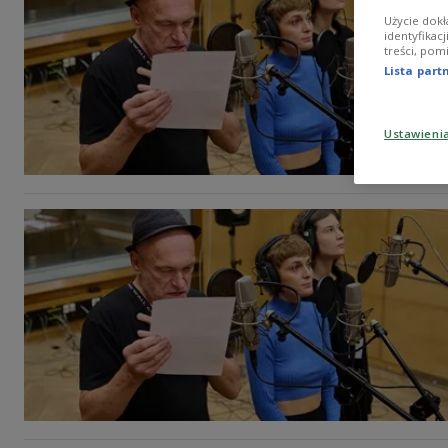
Użycie dokł
identyfikac
treści, pom
Lista par
Ustawieni