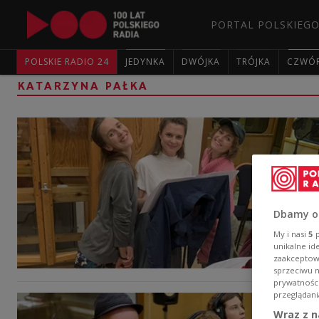
PORTAL POLSKIEGO
POLSKIE RADIO 24
JEDYNKA
DWÓJKA
TRÓJKA
CZWÓ
KATARZYNA PAŁKA
Dbamy o
My i nasi
5
p
unikalne id
zaakceptowa
sprzeciwu 
prywatnośc
przeglądani
Wraz z n