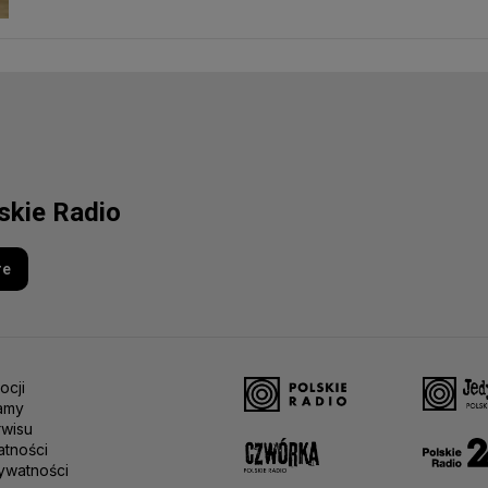
lskie Radio
re
ocji
amy
rwisu
atności
ywatności