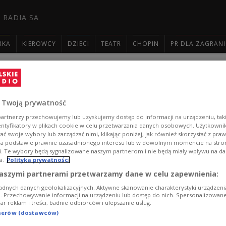
 RADIA SA
RKA
KIEROWCY
DZIECI
TEATR
CHOPIN
PR DLA ZAGRAN

Królowe epoki przepychu i upadku. 
wieku
 Twoją prywatność
artnerzy przechowujemy lub uzyskujemy dostęp do informacji na urządzeniu, taki
Potężne i ambitne Francuzki na polskim tronie: Ludwik
entyfikatory w plikach cookie w celu przetwarzania danych osobowych. Użytkown
ć swoje wybory lub zarządzać nimi, klikając poniżej, jak również skorzystać z pra
oraz wielka miłość Jana III Sobieskiego, Maria Kazimie
na podstawie prawnie uzasadnionego interesu lub w dowolnym momencie na stroni
uwieczniły swoje panowanie w historii Polski i Francji.
i. Te wybory będą sygnalizowane naszym partnerom i nie będą miały wpływu na d
Zobacz więcej na temat:
Katarzyna Jankowska
Katarzyna Ja
a.
Polityka prywatności
Maria Kazimiera d'Arquien
Jan III Sobieski
Jan Zamoyski
król
aszymi partnerami przetwarzamy dane w celu zapewnienia:
adnych danych geolokalizacyjnych. Aktywne skanowanie charakterystyki urządzen
ji. Przechowywanie informacji na urządzeniu lub dostęp do nich. Spersonalizowane
iar reklam i treści, badnie odbiorców i ulepszanie usług.
tnerów (dostawców)