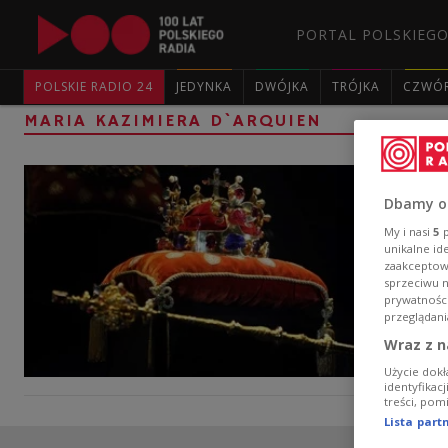
PORTAL POLSKIEGO
POLSKIE RADIO 24
JEDYNKA
DWÓJKA
TRÓJKA
CZWÓ
MARIA KAZIMIERA D`ARQUIEN
Dbamy o
My i nasi
5
p
unikalne id
zaakceptowa
sprzeciwu 
prywatnośc
przeglądani
Wraz z n
Użycie dokł
identyfikac
treści, pom
Lista par