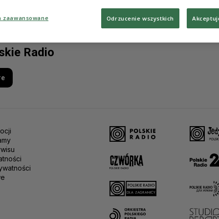
a zaawansowane
Odrzucenie wszystkich
Akceptuj
lskie Radio
re
ocji
amy
rwisu
atności
ywatności
we