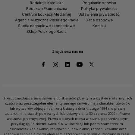
Redakcja Katolicka
Regulamin serwisu
Redakcja Ekumeniczna
Polityka prywatności
Centrum Edukacji Medialnej
Ustawienia prywatności
Agencja Muzyczna Polskiego Radia
Dane osobowe
Studia nagraniowe i koncertowe
Kontakt
Sklep Polskiego Radia
Znajdziesz nas na
Treści, znajdujące się w serwisie polskieradio.pl, w tym wszystkie materiały i ich
części oraz poszczególne elementy samego serwisu mają charakter utworów
lub wytworów objętych ochroną Ustawy z dnia 4 lutego 1994 r. o prawie
autorskim i prawach pokrewnych lub Ustawy z dnia 30 czerwca 2000 r. Prawo
własności przemysłowej. Prawa o których mowa w zdaniu poprzedzającym
przysługują Polskiemu Radiu S.A. w likwidacji lub podmiotom trzecim.
Jakiekolwiek kopiowanie, zapisywanie, powielanie, reprodukowanie oraz
rozpowszechnianie materiałów zamieszczonych w serwisie, zarówno w części,