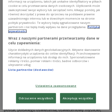
informacji na urządzeniu, takich jak unikalne identyfikatory w plikach
rządów sprawił, że jego majestat pod koniec życia cieszył
cookie w celu przetwarzania danych osobowych. Użytkownik może
się powszechną miłością – mówił historyk prof. Konrad
zaakceptować swoje wybory lub zarządzać nimi, klikając poniżej, jak
Bobiatyński w audycji "Polscy władcy i królowie".
również skorzystać z prawa do sprzeciwu na podstawie prawnie
uzasadnionego interesu lub w dowolnym momencie na stronie
Zobacz więcej na temat:
historia Polski
Zygmunt III Waza
polityki prywatności. Te wybory będą sygnalizowane naszym
Rzeczpospolita
Szwecja
partnerom i nie będą miały wpływu na dane przeglądania.
Polityka
prywatności
Wraz z naszymi partnerami przetwarzamy dane w
celu zapewnienia:
Użycie dokładnych danych geolokalizacyjnych. Aktywne skanowanie
charakterystyki urządzenia do celów identyfikacji. Przechowywanie
informacji na urządzeniu lub dostęp do nich. Spersonalizowane
reklamy i treści, pomiar reklam i treści, badnie odbiorców i
ulepszanie usług.
Lista partnerów (dostawców)
Ustawienia zaawansowane
Stanisław Staszic. Oświeceniowy myśliciel,
naiwny polityk
Odrzucenie wszystkich
Akceptuję wszystkie
20 stycznia 1826 roku zmarł Stanisław Staszic, wybitna
postać polskiego oświecenia, oświeceniowy myśliciel,