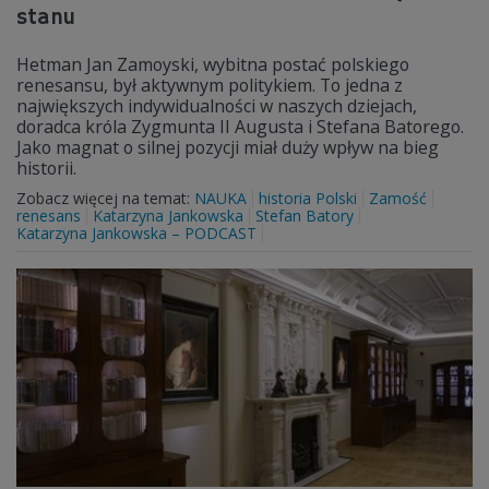
stanu
Hetman Jan Zamoyski, wybitna postać polskiego
renesansu, był aktywnym politykiem. To jedna z
największych indywidualności w naszych dziejach,
doradca króla Zygmunta II Augusta i Stefana Batorego.
Jako magnat o silnej pozycji miał duży wpływ na bieg
historii.
Zobacz więcej na temat:
NAUKA
historia Polski
Zamość
renesans
Katarzyna Jankowska
Stefan Batory
Katarzyna Jankowska – PODCAST