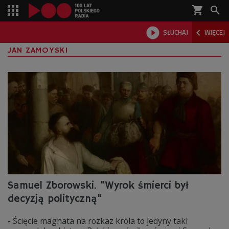
shopping_cart



SŁUCHAJ
WIĘCEJ

JAN ZAMOYSKI
Samuel Zborowski. "Wyrok śmierci był
decyzją polityczną"
- Ścięcie magnata na rozkaz króla to jedyny taki