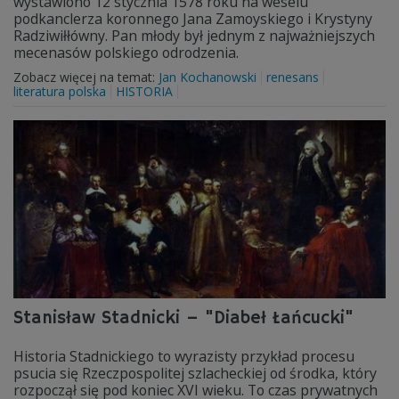
wystawiono 12 stycznia 1578 roku na weselu
podkanclerza koronnego Jana Zamoyskiego i Krystyny
Radziwiłłówny. Pan młody był jednym z najważniejszych
mecenasów polskiego odrodzenia.
Zobacz więcej na temat:
Jan Kochanowski
renesans
literatura polska
HISTORIA
Stanisław Stadnicki – "Diabeł Łańcucki"
Historia Stadnickiego to wyrazisty przykład procesu
psucia się Rzeczpospolitej szlacheckiej od środka, który
rozpoczął się pod koniec XVI wieku. To czas prywatnych