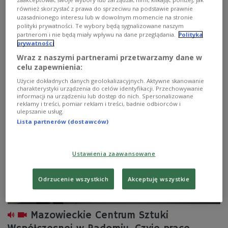
również skorzystać z prawa do sprzeciwu na podstawie prawnie
Wystawa "Kwiato-stany" przygląda się kwiatom jako
uzasadnionego interesu lub w dowolnym momencie na stronie
nośnikom znaczeń - między pięknem a emocją, między
polityki prywatności. Te wybory będą sygnalizowane naszym
tym, co widzialne, a tym, co ukryte. To opowieść o
partnerom i nie będą miały wpływu na dane przeglądania.
Polityka
symbolach, które od wieków towarzyszą człowiekowi w
prywatności
najważniejszych momentach życia. Gościem Mai
Wraz z naszymi partnerami przetwarzamy dane w
Kluczynskiej był Paweł Witkowski, kurator wystawy.
celu zapewnienia:
Zobacz więcej na temat:
Polskie Radio 24
Maja Kluczyńska
Użycie dokładnych danych geolokalizacyjnych. Aktywne skanowanie
Radom
charakterystyki urządzenia do celów identyfikacji. Przechowywanie
informacji na urządzeniu lub dostęp do nich. Spersonalizowane
reklamy i treści, pomiar reklam i treści, badnie odbiorców i
ulepszanie usług.
Lista partnerów (dostawców)
Ustawienia zaawansowane
Odrzucenie wszystkich
Akceptuję wszystkie
Mazowieckie Centrum Sztuki