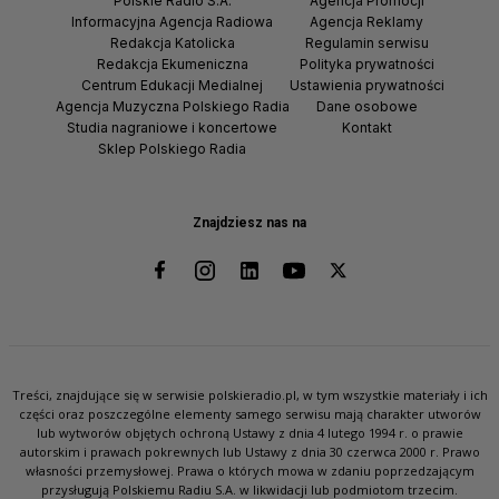
Polskie Radio S.A.
Agencja Promocji
Informacyjna Agencja Radiowa
Agencja Reklamy
Redakcja Katolicka
Regulamin serwisu
Redakcja Ekumeniczna
Polityka prywatności
Centrum Edukacji Medialnej
Ustawienia prywatności
Agencja Muzyczna Polskiego Radia
Dane osobowe
Studia nagraniowe i koncertowe
Kontakt
Sklep Polskiego Radia
Znajdziesz nas na
Treści, znajdujące się w serwisie polskieradio.pl, w tym wszystkie materiały i ich
części oraz poszczególne elementy samego serwisu mają charakter utworów
lub wytworów objętych ochroną Ustawy z dnia 4 lutego 1994 r. o prawie
autorskim i prawach pokrewnych lub Ustawy z dnia 30 czerwca 2000 r. Prawo
własności przemysłowej. Prawa o których mowa w zdaniu poprzedzającym
przysługują Polskiemu Radiu S.A. w likwidacji lub podmiotom trzecim.