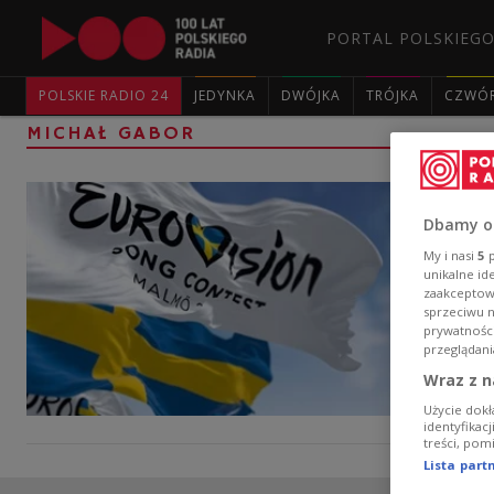
PORTAL POLSKIEGO
POLSKIE RADIO 24
JEDYNKA
DWÓJKA
TRÓJKA
CZWÓ
MICHAŁ GABOR
Dbamy o
My i nasi
5
p
unikalne id
zaakceptowa
sprzeciwu 
prywatnośc
przeglądani
Wraz z n
Użycie dokł
identyfikac
treści, pom
Lista par