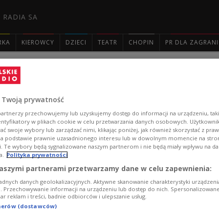
 RADIA SA
RKA
KIEROWCY
DZIECI
TEATR
CHOPIN
PR DLA ZAGRAN

Eurowizja 2024. Steczkowska, Górniak
Eurowizję? [WIDEO]
 Twoją prywatność
artnerzy przechowujemy lub uzyskujemy dostęp do informacji na urządzeniu, taki
Kilkudziesięciu wykonawców walczy o reprezentowanie P
entyfikatory w plikach cookie w celu przetwarzania danych osobowych. Użytkown
ć swoje wybory lub zarządzać nimi, klikając poniżej, jak również skorzystać z pra
zgłoszeń są znane - również z eurowizyjnej rywalizacji -
na podstawie prawnie uzasadnionego interesu lub w dowolnym momencie na stroni
Natasza Urbańska. Nie brakuje także zgłoszeń młodych
i. Te wybory będą sygnalizowane naszym partnerom i nie będą miały wpływu na d
jednej z edycji programu TVP "The Voice Kids". Na liśc
a.
Polityka prywatności
Pana Savyana, znanego z muzycznego wiralu "W kolor
aszymi partnerami przetwarzamy dane w celu zapewnienia:
Zobacz więcej na temat:
W POLSKIM RADIU
Eurowizja
konk
Jacek Cygan
Marcin Nierubiec
Dominik Dudek
Justyna Stec
adnych danych geolokalizacyjnych. Aktywne skanowanie charakterystyki urządzen
MUZYKA
TYLKO U NAS
ji. Przechowywanie informacji na urządzeniu lub dostęp do nich. Spersonalizowane
iar reklam i treści, badnie odbiorców i ulepszanie usług.
tnerów (dostawców)