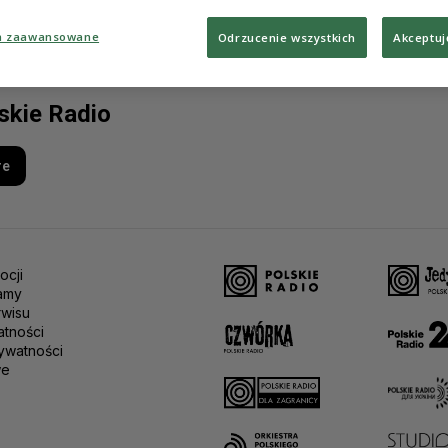
a zaawansowane
Odrzucenie wszystkich
Akceptuj
lskie Radio
re
ocji
amy
rwisu
atności
ywatności
we