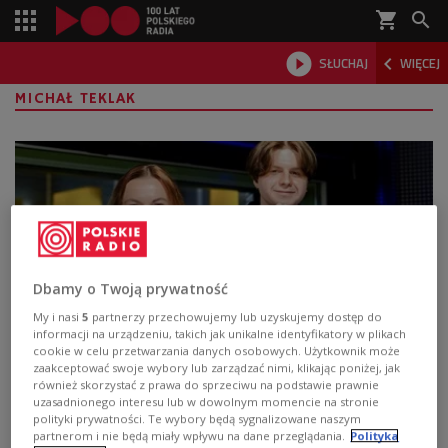
shopping_cart



SŁUCHAJ
WIĘCEJ

MICHAŁ TEKLAK
Dbamy o Twoją prywatność
My i nasi
5
partnerzy przechowujemy lub uzyskujemy dostęp do
informacji na urządzeniu, takich jak unikalne identyfikatory w plikach
cookie w celu przetwarzania danych osobowych. Użytkownik może
Michał Teklak i jego kuchenne
zaakceptować swoje wybory lub zarządzać nimi, klikając poniżej, jak
również skorzystać z prawa do sprzeciwu na podstawie prawnie
eksperymenty
uzasadnionego interesu lub w dowolnym momencie na stronie
polityki prywatności. Te wybory będą sygnalizowane naszym
Orange chicken, sałatka z brukselki czy kurczak
partnerom i nie będą miały wpływu na dane przeglądania.
Polityka