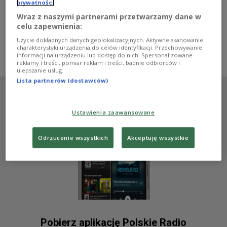
panierowany z Buldaku. Michał odtwarza viralowe
prywatności
dania, sprawdza przepisy blogerów kulinarnych,
Wraz z naszymi partnerami przetwarzamy dane w
wykorzystuje gotowe dania z torebki, a z widzami wita
celu zapewnienia:
się słowami "Cześć, serduszka".
Użycie dokładnych danych geolokalizacyjnych. Aktywne skanowanie
Zobacz więcej na temat:
Czwórka
kuchnia
przepisy kulinarne
charakterystyki urządzenia do celów identyfikacji. Przechowywanie
jedzenie
Marta Hoppe
media społecznościowe
internet
informacji na urządzeniu lub dostęp do nich. Spersonalizowane
reklamy i treści, pomiar reklam i treści, badnie odbiorców i
ulepszanie usług.
Lista partnerów (dostawców)
Ustawienia zaawansowane
Odrzucenie wszystkich
Akceptuję wszystkie
Pobierz aplikację Polskie Radio