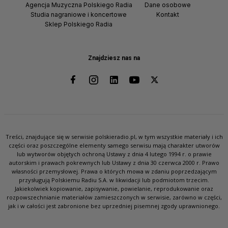
Agencja Muzyczna Polskiego Radia
Dane osobowe
Studia nagraniowe i koncertowe
Kontakt
Sklep Polskiego Radia
Znajdziesz nas na
Treści, znajdujące się w serwisie polskieradio.pl, w tym wszystkie materiały i ich
części oraz poszczególne elementy samego serwisu mają charakter utworów
lub wytworów objętych ochroną Ustawy z dnia 4 lutego 1994 r. o prawie
autorskim i prawach pokrewnych lub Ustawy z dnia 30 czerwca 2000 r. Prawo
własności przemysłowej. Prawa o których mowa w zdaniu poprzedzającym
przysługują Polskiemu Radiu S.A. w likwidacji lub podmiotom trzecim.
Jakiekolwiek kopiowanie, zapisywanie, powielanie, reprodukowanie oraz
rozpowszechnianie materiałów zamieszczonych w serwisie, zarówno w części,
jak i w całości jest zabronione bez uprzedniej pisemnej zgody uprawnionego.