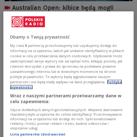
Australian Open: kibice będą mogli
wrócić na trybuny. Są wytyczne
organizatorów
Kibice od czwartku, po pięciodniowej przerwie, wrócą na
Dbamy o Twoją prywatność
trybuny podczas meczów wielkoszlemowego Australian
My i nasi
5
partnerzy przechowujemy lub uzyskujemy dostęp do
Open - podali organizatorzy. Podczas każdej sesji -
informacji na urządzeniu, takich jak unikalne identyfikatory w plikach
porannej lub wieczornej - wśród publiczności będzie
cookie w celu przetwarzania danych osobowych. Użytkownik może
mogło być maksymalnie 7477 osób.
zaakceptować swoje wybory lub zarządzać nimi, klikając poniżej, jak
również skorzystać z prawa do sprzeciwu na podstawie prawnie
Zobacz więcej na temat:
SPORT
Tenis
Australian Open
uzasadnionego interesu lub w dowolnym momencie na stronie
koronawirus
polityki prywatności. Te wybory będą sygnalizowane naszym
partnerom i nie będą miały wpływu na dane przeglądania.
Polityka
prywatności
Wraz z naszymi partnerami przetwarzamy dane w
celu zapewnienia:
Użycie dokładnych danych geolokalizacyjnych. Aktywne skanowanie
charakterystyki urządzenia do celów identyfikacji. Przechowywanie
informacji na urządzeniu lub dostęp do nich. Spersonalizowane
reklamy i treści, pomiar reklam i treści, badnie odbiorców i
ulepszanie usług.
Lista partnerów (dostawców)