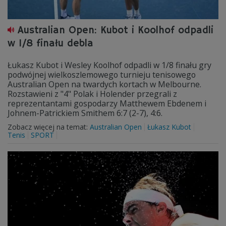
Australian Open: Kubot i Koolhof odpadli
w 1/8 finału debla
Łukasz Kubot i Wesley Koolhof odpadli w 1/8 finału gry
podwójnej wielkoszlemowego turnieju tenisowego
Australian Open na twardych kortach w Melbourne.
Rozstawieni z "4" Polak i Holender przegrali z
reprezentantami gospodarzy Matthewem Ebdenem i
Johnem-Patrickiem Smithem 6:7 (2-7), 4:6.
Zobacz więcej na temat:
Australian Open
Łukasz Kubot
Tenis
SPORT