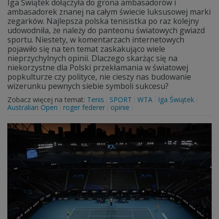
Iga Świątek dołączyła do grona ambasadorów i
ambasadorek znanej na całym świecie luksusowej marki
zegarków. Najlepsza polska tenisistka po raz kolejny
udowodniła, że należy do panteonu światowych gwiazd
sportu. Niestety, w komentarzach internetowych
pojawiło się na ten temat zaskakująco wiele
nieprzychylnych opinii. Dlaczego skarżąc się na
niekorzystne dla Polski przekłamania w światowej
popkulturze czy polityce, nie cieszy nas budowanie
wizerunku pewnych siebie symboli sukcesu?
Zobacz więcej na temat:
Tenis
SPORT
WTA
Iga Świątek
Australian Open
roger federer
opinie