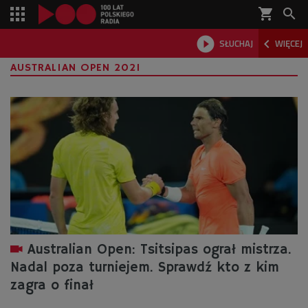
shopping_cart



SŁUCHAJ
WIĘCEJ

AUSTRALIAN OPEN 2021
Australian Open: Tsitsipas ograł mistrza.
Nadal poza turniejem. Sprawdź kto z kim
zagra o finał