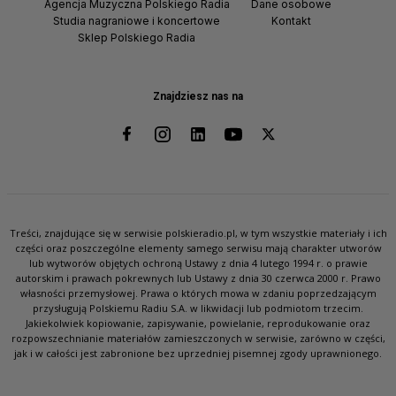
Agencja Muzyczna Polskiego Radia
Dane osobowe
Studia nagraniowe i koncertowe
Kontakt
Sklep Polskiego Radia
Znajdziesz nas na
Treści, znajdujące się w serwisie polskieradio.pl, w tym wszystkie materiały i ich
części oraz poszczególne elementy samego serwisu mają charakter utworów
lub wytworów objętych ochroną Ustawy z dnia 4 lutego 1994 r. o prawie
autorskim i prawach pokrewnych lub Ustawy z dnia 30 czerwca 2000 r. Prawo
własności przemysłowej. Prawa o których mowa w zdaniu poprzedzającym
przysługują Polskiemu Radiu S.A. w likwidacji lub podmiotom trzecim.
Jakiekolwiek kopiowanie, zapisywanie, powielanie, reprodukowanie oraz
rozpowszechnianie materiałów zamieszczonych w serwisie, zarówno w części,
jak i w całości jest zabronione bez uprzedniej pisemnej zgody uprawnionego.