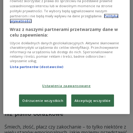
symboli, którymi dzieci i nastolatki komunikują
również skorzystać z prawa do sprzeciwu na podstawie prawnie
samookaleczenia oraz kryzysy psychiczne w mediach
uzasadnionego interesu lub w dowolnym momencie na stronie
polityki prywatności. Te wybory będą sygnalizowane naszym
społecznościowych. Kot może oznaczać drapanie się aż
partnerom i nie będą miały wpływu na dane przeglądania.
Polityka
do krwi, a postać żyrafy - samotność.
prywatności
Zobacz więcej na temat:
dzieci
pomoc
psychologia
internet
Wraz z naszymi partnerami przetwarzamy dane w
media społecznościowe
celu zapewnienia:
Użycie dokładnych danych geolokalizacyjnych. Aktywne skanowanie
charakterystyki urządzenia do celów identyfikacji. Przechowywanie
informacji na urządzeniu lub dostęp do nich. Spersonalizowane
reklamy i treści, pomiar reklam i treści, badnie odbiorców i
ulepszanie usług.
Lista partnerów (dostawców)
Ustawienia zaawansowane
Odrzucenie wszystkich
Akceptuję wszystkie
Niezastąpione emotikony. Znacznie więcej
niż pismo obrazkowe
Śmiech, złość, płacz czy zakochanie – to tylko niektóre z
wielu stanów emocjonalnych, jakie możemy przedstawić