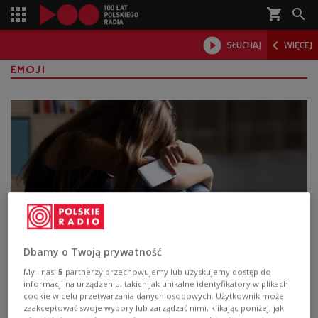
shopping_cart



SŁUCHAJ
WIĘCEJ

EMOJI
Dbamy o Twoją prywatność
Kot, żyrafa, fala. KidsAlert: młodzi za
My i nasi
5
partnerzy przechowujemy lub uzyskujemy dostęp do
pomocą symboli sygnalizują cierpienie
informacji na urządzeniu, takich jak unikalne identyfikatory w plikach
cookie w celu przetwarzania danych osobowych. Użytkownik może
Aplikacja KidsAlert opublikowała alert w sprawie
zaakceptować swoje wybory lub zarządzać nimi, klikając poniżej, jak