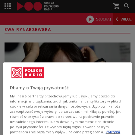
shopping_cart



SŁUCHAJ
WIĘCEJ

EWA RYNARZEWSKA
Dbamy o Twoją prywatność
My i nasi
5
partnerzy przechowujemy lub uzyskujemy dostęp do
informacji na urządzeniu, takich jak unikalne identyfikatory w plikach
cookie w celu przetwarzania danych osobowych. Użytkownik może
Han Kang. Co wiemy o laureatce
zaakceptować swoje wybory lub zarządzać nimi, klikając poniżej, jak
literackiej Nagrody Nobla i jej twórczości?
również skorzystać z prawa do sprzeciwu na podstawie prawnie
uzasadnionego interesu lub w dowolnym momencie na stronie
polityki prywatności. Te wybory będą sygnalizowane naszym
Han Kang to pierwsza laureatka literackiej Nagrody
partnerom i nie będą miały wpływu na dane przeglądania.
Polityka