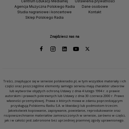
Centrum Edukacji Medialnej
Ustawienia prywatności
Agencja Muzyczna Polskiego Radia
Dane osobowe
Studia nagraniowe i koncertowe
Kontakt
Sklep Polskiego Radia
Znajdziesz nas na
Treści, znajdujące się w serwisie polskieradio.pl, w tym wszystkie materiały i ich
części oraz poszczególne elementy samego serwisu mają charakter utworów
lub wytworów objętych ochroną Ustawy z dnia 4 lutego 1994 r. o prawie
autorskim i prawach pokrewnych lub Ustawy z dnia 30 czerwca 2000 r. Prawo
własności przemysłowej. Prawa o których mowa w zdaniu poprzedzającym
przysługują Polskiemu Radiu S.A. w likwidacji lub podmiotom trzecim.
Jakiekolwiek kopiowanie, zapisywanie, powielanie, reprodukowanie oraz
rozpowszechnianie materiałów zamieszczonych w serwisie, zarówno w części,
jak i w całości jest zabronione bez uprzedniej pisemnej zgody uprawnionego.