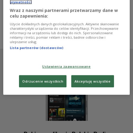
Nobla z Korei Południowej. Pisarka nie znajdowała się w
prywatności
gronie faworytów do tego wyróżnienia. Jednak ci, którzy
Wraz z naszymi partnerami przetwarzamy dane w
znają już jej twórczość, przeczuwali taki scenariusz.
celu zapewnienia:
Zobacz więcej na temat:
Dwójka
nagroda Nobla
literatura
Użycie dokładnych danych geolokalizacyjnych. Aktywne skanowanie
Katarzyna Hagmajer-Kwiatek
Han Kang
charakterystyki urządzenia do celów identyfikacji. Przechowywanie
Patrycja Wysokińska
Justyna Najbar-Miller
Karolina Bednarz
informacji na urządzeniu lub dostęp do nich. Spersonalizowane
KULTURA
KSIĄŻKA
reklamy i treści, pomiar reklam i treści, badnie odbiorców i
ulepszanie usług.
Lista partnerów (dostawców)
Ustawienia zaawansowane
Odrzucenie wszystkich
Akceptuję wszystkie