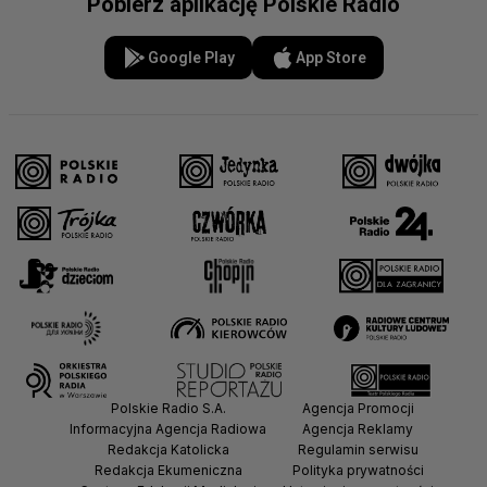
Pobierz aplikację Polskie Radio
Google Play
App Store
Polskie Radio S.A.
Agencja Promocji
Informacyjna Agencja Radiowa
Agencja Reklamy
Redakcja Katolicka
Regulamin serwisu
Redakcja Ekumeniczna
Polityka prywatności