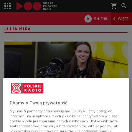
shopping_cart



SŁUCHAJ
WIĘCEJ

JULIA MIKA
Dbamy o Twoją prywatność
M!ka zaprezentowała nowy singiel
My i nasi
5
partnerzy przechowujemy lub uzyskujemy dostęp do
"Mogę się pomylić"
informacji na urządzeniu, takich jak unikalne identyfikatory w plikach
cookie w celu przetwarzania danych osobowych. Użytkownik może
zaakceptować swoje wybory lub zarządzać nimi, klikając poniżej, jak
"Mogę się pomylić" to drugi singiel artystki, który
również skorzystać z prawa do sprzeciwu na podstawie prawnie