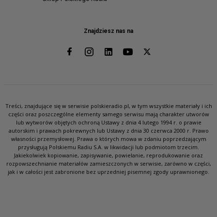
Znajdziesz nas na
Treści, znajdujące się w serwisie polskieradio.pl, w tym wszystkie materiały i ich
części oraz poszczególne elementy samego serwisu mają charakter utworów
lub wytworów objętych ochroną Ustawy z dnia 4 lutego 1994 r. o prawie
autorskim i prawach pokrewnych lub Ustawy z dnia 30 czerwca 2000 r. Prawo
własności przemysłowej. Prawa o których mowa w zdaniu poprzedzającym
przysługują Polskiemu Radiu S.A. w likwidacji lub podmiotom trzecim.
Jakiekolwiek kopiowanie, zapisywanie, powielanie, reprodukowanie oraz
rozpowszechnianie materiałów zamieszczonych w serwisie, zarówno w części,
jak i w całości jest zabronione bez uprzedniej pisemnej zgody uprawnionego.