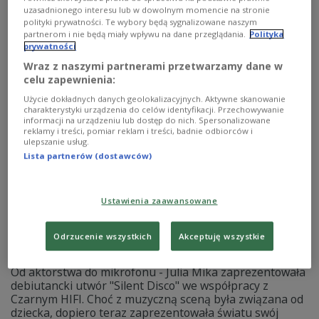
wyprodukował Czarny HIFI. W Czwórce M!ka
uzasadnionego interesu lub w dowolnym momencie na stronie
opowiedziała o planach na wydanie pierwszego albumu,
polityki prywatności. Te wybory będą sygnalizowane naszym
a także o swoich pasjach niezwiązanych z muzyką.
partnerom i nie będą miały wpływu na dane przeglądania.
Polityka
prywatności
Zobacz więcej na temat:
Czwórka
MUZYKA
Zobacz także
singiel
album
Numer Raz
Michał Witak
Wraz z naszymi partnerami przetwarzamy dane w
celu zapewnienia:
Użycie dokładnych danych geolokalizacyjnych. Aktywne skanowanie
charakterystyki urządzenia do celów identyfikacji. Przechowywanie
informacji na urządzeniu lub dostęp do nich. Spersonalizowane
reklamy i treści, pomiar reklam i treści, badnie odbiorców i
ulepszanie usług.
Lista partnerów (dostawców)
Ustawienia zaawansowane
Odrzucenie wszystkich
Akceptuję wszystkie
Muzyczny debiut Julii Miki
Od aktorstwa do mikrofonu - Julia Mika zaprezentowała
debiutancki utwór "Silent Disco" we współpracy z
Czarnym HIFI. Choć z muzyczną sceną była związana od
dziecka, dopiero teraz zaprezentowała światu swój