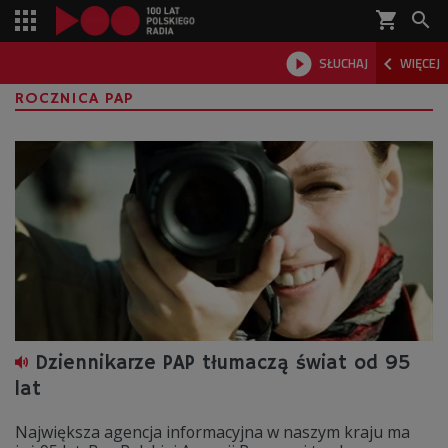
shopping_cart



SŁUCHAJ
WIĘCEJ

ROCZNICA PAP
Dziennikarze PAP tłumaczą świat od 95
lat
Największa agencja informacyjna w naszym kraju ma