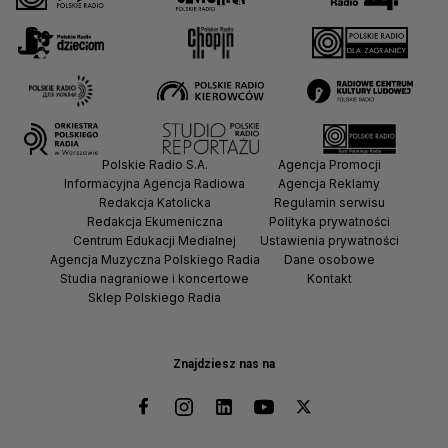
Polskie Radio S.A.
Agencja Promocji
Informacyjna Agencja Radiowa
Agencja Reklamy
Redakcja Katolicka
Regulamin serwisu
Redakcja Ekumeniczna
Polityka prywatności
Centrum Edukacji Medialnej
Ustawienia prywatności
Agencja Muzyczna Polskiego Radia
Dane osobowe
Studia nagraniowe i koncertowe
Kontakt
Sklep Polskiego Radia
Znajdziesz nas na