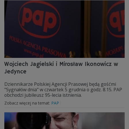
Wojciech Jagielski i Mirosław Ikonowicz w
Jedynce
Dziennikarze Polskiej Agencji Prasowej będą gośćmi
"Sygnałów dnia" w czwartek 5 grudnia o godz. 8.15. PAP
obchodzi jubileusz 95-lecia istnienia.
Zobacz więcej na temat:
PAP