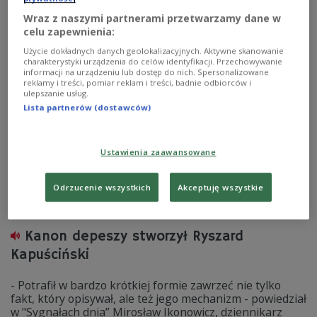
co dla większości ludzi jest niemożliwe - swoją pracę w
Wraz z naszymi partnerami przetwarzamy dane w
PAP wspominał w Dwójce Wojciech Jagielski.
celu zapewnienia:
Zobacz więcej na temat:
dziennikarstwo
PAP
Użycie dokładnych danych geolokalizacyjnych. Aktywne skanowanie
Ryszard Kapuściński
charakterystyki urządzenia do celów identyfikacji. Przechowywanie
informacji na urządzeniu lub dostęp do nich. Spersonalizowane
reklamy i treści, pomiar reklam i treści, badnie odbiorców i
ulepszanie usług.
Lista partnerów (dostawców)
Ustawienia zaawansowane
Odrzucenie wszystkich
Akceptuję wszystkie
Kanon depeszy stworzył Ryszard
Kapuściński
- Potrafił w bardzo krótkiej formie zawrzeć nie tylko
fakt, który opisywał, ale też jego mechanizm - powiedział
w "Sygnałach dnia” Mirosław Ikonowicz, dziennikarz