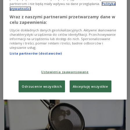
partnerom i nie będą miały wpływu na dane przeglądania.
Polityka
prywatności
Wraz z naszymi partnerami przetwarzamy dane w
celu zapewnienia:
Użycie dokładnych danych geolokalizacyjnych. Aktywne skanowanie
charakterystyki urządzenia do celów identyfikacji. Przechowywanie
informacji na urządzeniu lub dostęp do nich. Spersonalizowane
reklamy i treści, pomiar reklam i treści, badnie odbiorców i
ulepszanie usług.
Lista partnerów (dostawców)
2009/04/29 honey
just like honey
Ustawienia zaawansowane
Zobacz więcej na temat:
MUZYKA
honey
Odrzucenie wszystkich
Akceptuję wszystkie