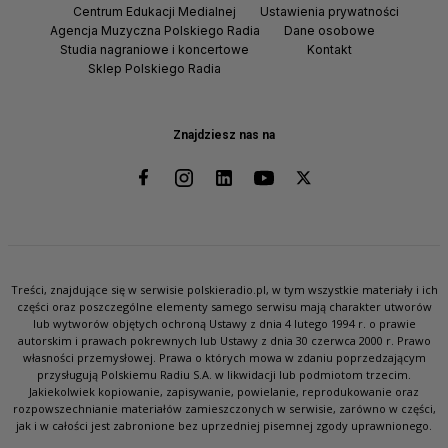
Centrum Edukacji Medialnej
Ustawienia prywatności
Agencja Muzyczna Polskiego Radia
Dane osobowe
Studia nagraniowe i koncertowe
Kontakt
Sklep Polskiego Radia
Znajdziesz nas na
Treści, znajdujące się w serwisie polskieradio.pl, w tym wszystkie materiały i ich
części oraz poszczególne elementy samego serwisu mają charakter utworów
lub wytworów objętych ochroną Ustawy z dnia 4 lutego 1994 r. o prawie
autorskim i prawach pokrewnych lub Ustawy z dnia 30 czerwca 2000 r. Prawo
własności przemysłowej. Prawa o których mowa w zdaniu poprzedzającym
przysługują Polskiemu Radiu S.A. w likwidacji lub podmiotom trzecim.
Jakiekolwiek kopiowanie, zapisywanie, powielanie, reprodukowanie oraz
rozpowszechnianie materiałów zamieszczonych w serwisie, zarówno w części,
jak i w całości jest zabronione bez uprzedniej pisemnej zgody uprawnionego.