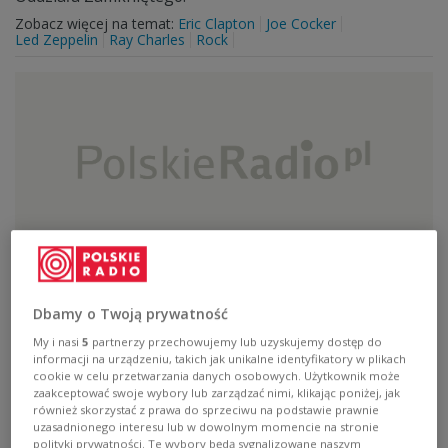
Zobacz więcej na temat:
Eric Clapton
Joe Cocker
Led Zeppelin
Ray Charles
Rock
Michał Jelonek i Jerzy Kobyliński
Dbamy o Twoją prywatność
Dzisiaj naszymi gośćmi są Michał Jelonek i Jerzy
My i nasi
5
partnerzy przechowujemy lub uzyskujemy dostęp do
Kobyliński
informacji na urządzeniu, takich jak unikalne identyfikatory w plikach
cookie w celu przetwarzania danych osobowych. Użytkownik może
Zobacz więcej na temat:
paula
van
zaakceptować swoje wybory lub zarządzać nimi, klikając poniżej, jak
również skorzystać z prawa do sprzeciwu na podstawie prawnie
uzasadnionego interesu lub w dowolnym momencie na stronie
polityki prywatności. Te wybory będą sygnalizowane naszym