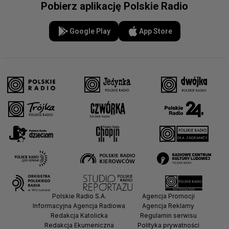
Pobierz aplikację Polskie Radio
Google Play
App Store
Polskie Radio S.A.
Agencja Promocji
Informacyjna Agencja Radiowa
Agencja Reklamy
Redakcja Katolicka
Regulamin serwisu
Redakcja Ekumeniczna
Polityka prywatności