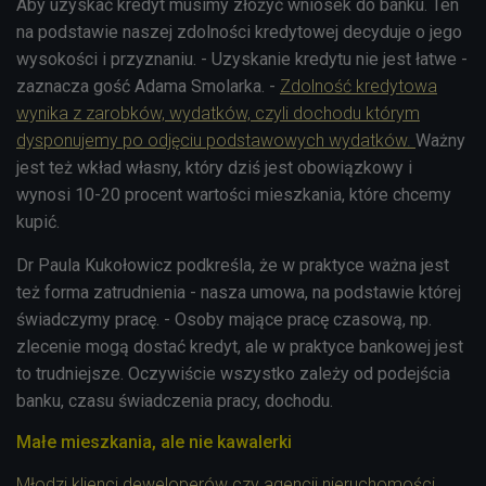
Aby uzyskać kredyt musimy złożyć wniosek do banku. Ten
na podstawie naszej zdolności kredytowej decyduje o jego
wysokości i przyznaniu. - Uzyskanie kredytu nie jest łatwe -
zaznacza gość Adama Smolarka. -
Zdolność kredytowa
wynika z zarobków, wydatków, czyli dochodu którym
dysponujemy po odjęciu podstawowych wydatków.
Ważny
jest też wkład własny, który dziś jest obowiązkowy i
wynosi 10-20 procent wartości mieszkania, które chcemy
kupić.
Dr Paula Kukołowicz podkreśla, że w praktyce ważna jest
też forma zatrudnienia - nasza umowa, na podstawie której
świadczymy pracę. - Osoby mające pracę czasową, np.
zlecenie mogą dostać kredyt, ale w praktyce bankowej jest
to trudniejsze. Oczywiście wszystko zależy od podejścia
banku, czasu świadczenia pracy, dochodu.
Małe mieszkania, ale nie kawalerki
Młodzi klienci deweloperów czy agencji nieruchomości