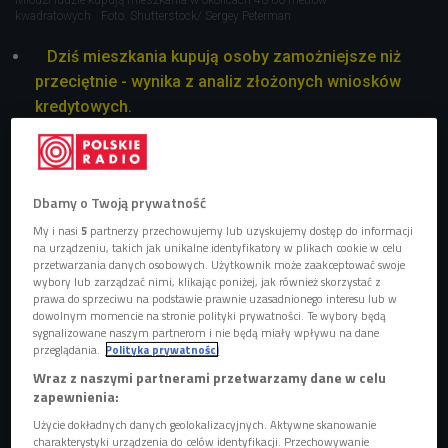
kwadratowych
Foto: Shutterstock/ Sergey Peterman
Dziś mieszkania kupują osoby zamożniejsze niż
przeciętnie - wynika z analiz złożonych wniosków
kredytowych.
Klienci rynku nieruchomości kupują mieszkania na
własne potrzeby lub na inwestycje.
Młodzi wybierają mieszkania o metrażu 40-60
Dbamy o Twoją prywatność
metrów kwadratowych. Raczej nie decydują się na
My i nasi
5
partnerzy przechowujemy lub uzyskujemy dostęp do informacji
kawalerki
na urządzeniu, takich jak unikalne identyfikatory w plikach cookie w celu
przetwarzania danych osobowych. Użytkownik może zaakceptować swoje
Wśród korzystajacych z programu Bezpieczny
wybory lub zarządzać nimi, klikając poniżej, jak również skorzystać z
kredyt 2 procent 80 procent stanowili ludzie młodzi -
prawa do sprzeciwu na podstawie prawnie uzasadnionego interesu lub w
dowolnym momencie na stronie polityki prywatności. Te wybory będą
do 34. roku życia.
sygnalizowane naszym partnerom i nie będą miały wpływu na dane
przeglądania.
Polityka prywatności
W 2024 roku planowane jest wprowadzenie
programu Mieszkanie na start. Wciąż trwają prace
Wraz z naszymi partnerami przetwarzamy dane w celu
zapewnienia:
konsultacyjne.
Użycie dokładnych danych geolokalizacyjnych. Aktywne skanowanie
Nowy program ma m.in. na celu umożliwienie
charakterystyki urządzenia do celów identyfikacji. Przechowywanie