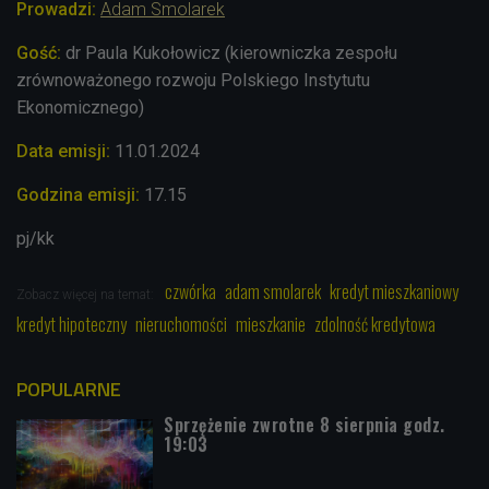
Prowadzi:
Adam Smolarek
Gość:
dr Paula Kukołowicz (kierowniczka zespołu
zrównoważonego rozwoju Polskiego Instytutu
Ekonomicznego)
Data emisji:
11.01.2024
Godzina emisji:
17.15
pj/kk
czwórka
adam smolarek
kredyt mieszkaniowy
Zobacz więcej na temat:
kredyt hipoteczny
nieruchomości
mieszkanie
zdolność kredytowa
POPULARNE
Sprzężenie zwrotne 8 sierpnia godz.
19:03