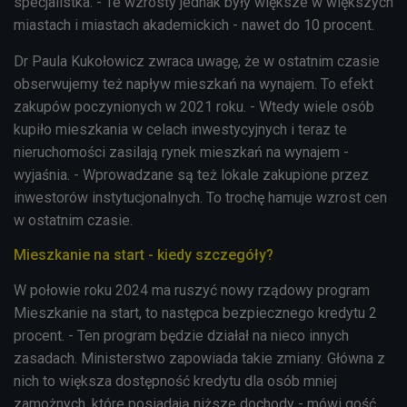
specjalistka. - Te wzrosty jednak były większe w większych
miastach i miastach akademickich - nawet do 10 procent.
Dr Paula Kukołowicz zwraca uwagę, że w ostatnim czasie
obserwujemy też napływ mieszkań na wynajem. To efekt
zakupów poczynionych w 2021 roku. - Wtedy wiele osób
kupiło mieszkania w celach inwestycyjnych i teraz te
nieruchomości zasilają rynek mieszkań na wynajem -
wyjaśnia. - Wprowadzane są też lokale zakupione przez
inwestorów instytucjonalnych. To trochę hamuje wzrost cen
w ostatnim czasie.
Mieszkanie na start - kiedy szczegóły?
W połowie roku 2024 ma ruszyć nowy rządowy program
Mieszkanie na start, to następca bezpiecznego kredytu 2
procent. - Ten program będzie działał na nieco innych
zasadach. Ministerstwo zapowiada takie zmiany. Główna z
nich to większa dostępność kredytu dla osób mniej
zamożnych, które posiadają niższe dochody - mówi gość