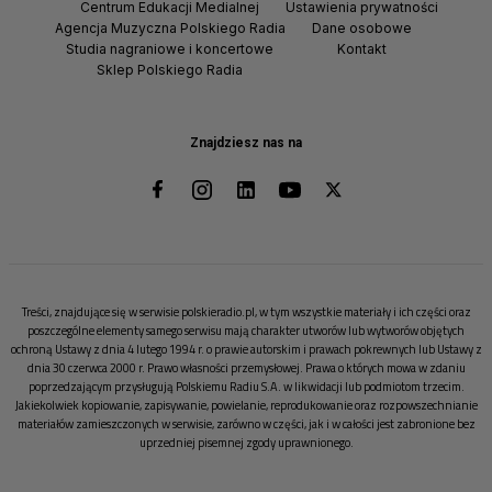
Centrum Edukacji Medialnej
Ustawienia prywatności
Agencja Muzyczna Polskiego Radia
Dane osobowe
Studia nagraniowe i koncertowe
Kontakt
Sklep Polskiego Radia
Znajdziesz nas na
Treści, znajdujące się w serwisie polskieradio.pl, w tym wszystkie materiały i ich części oraz
poszczególne elementy samego serwisu mają charakter utworów lub wytworów objętych
ochroną Ustawy z dnia 4 lutego 1994 r. o prawie autorskim i prawach pokrewnych lub Ustawy z
dnia 30 czerwca 2000 r. Prawo własności przemysłowej. Prawa o których mowa w zdaniu
poprzedzającym przysługują Polskiemu Radiu S.A. w likwidacji lub podmiotom trzecim.
Jakiekolwiek kopiowanie, zapisywanie, powielanie, reprodukowanie oraz rozpowszechnianie
materiałów zamieszczonych w serwisie, zarówno w części, jak i w całości jest zabronione bez
uprzedniej pisemnej zgody uprawnionego.