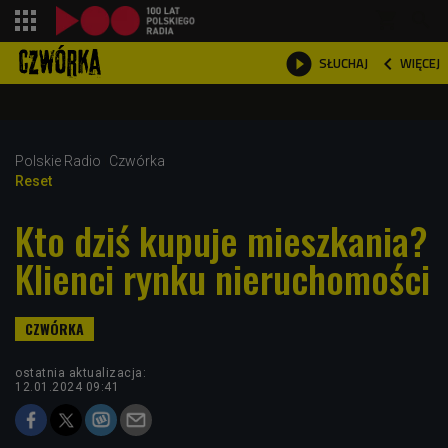
shopping_cart



WIĘCEJ
SŁUCHAJ

Polskie Radio
Czwórka
Reset
Kto dziś kupuje mieszkania?
Klienci rynku nieruchomości
ostatnia aktualizacja:
12.01.2024 09:41