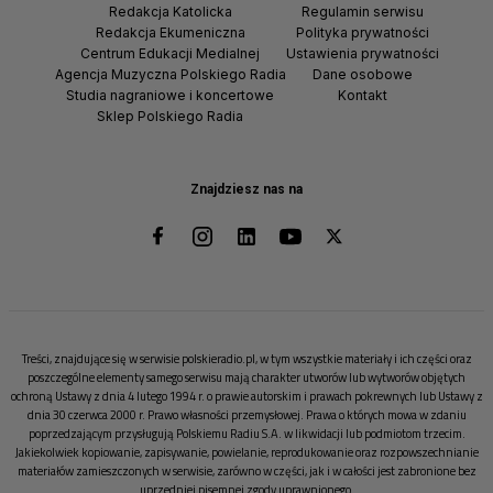
Redakcja Katolicka
Regulamin serwisu
Redakcja Ekumeniczna
Polityka prywatności
Centrum Edukacji Medialnej
Ustawienia prywatności
Agencja Muzyczna Polskiego Radia
Dane osobowe
Studia nagraniowe i koncertowe
Kontakt
Sklep Polskiego Radia
Znajdziesz nas na
Treści, znajdujące się w serwisie polskieradio.pl, w tym wszystkie materiały i ich części oraz
poszczególne elementy samego serwisu mają charakter utworów lub wytworów objętych
ochroną Ustawy z dnia 4 lutego 1994 r. o prawie autorskim i prawach pokrewnych lub Ustawy z
dnia 30 czerwca 2000 r. Prawo własności przemysłowej. Prawa o których mowa w zdaniu
poprzedzającym przysługują Polskiemu Radiu S.A. w likwidacji lub podmiotom trzecim.
Jakiekolwiek kopiowanie, zapisywanie, powielanie, reprodukowanie oraz rozpowszechnianie
materiałów zamieszczonych w serwisie, zarówno w części, jak i w całości jest zabronione bez
uprzedniej pisemnej zgody uprawnionego.