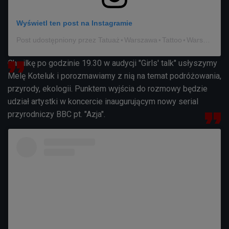
Wyświetl ten post na Instagramie
Post udostępniony przez Tatuaż⋆Warszawa⋆Tattoo⋆Warsaw (@gabigajewska_tattoo)
Chwilkę po godzinie 19.30 w audycji "Girls' talk" usłyszymy
Melę Koteluk i porozmawiamy z nią na temat podróżowania,
przyrody, ekologii. Punktem wyjścia do rozmowy będzie
udział artystki w koncercie inaugurującym nowy serial
przyrodniczy BBC pt. "Azja".