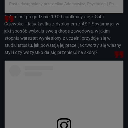
Post udostępniony przez Alina Adamowicz, Psycholog | Psychotraumatolog I Pisark a (@alka_positive)
Natomiast po godzinie 19.00 spotkamy się z Gabi
Gajewską - tatuażystką z dyplomem z ASP. Spytamy ją, w
jaki sposób wybrała swoją drogę zawodową, w jakim
stopniu warsztat wyniesiony z uczelni przydaje się w
studiu tatuażu, jak powstają jej prace, jak tworzy się własny
styl i czy wszystko da się przenieść na skórę?