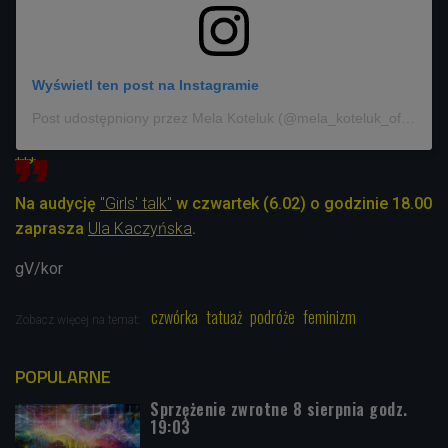
Wyświetl ten post na Instagramie
Post udostępniony przez Mela Koteluk (@mela_koteluk_official)
***
Na audycję
"Girls' talk"
w czwartek (6.02) o godzinie 18.00
zaprasza
Ula Kaczyńska
.
gV/kor
czwórka
tatuaż
podróże
feminizm
Zobacz więcej na temat:
POPULARNE
Sprzężenie zwrotne 8 sierpnia godz.
19:03