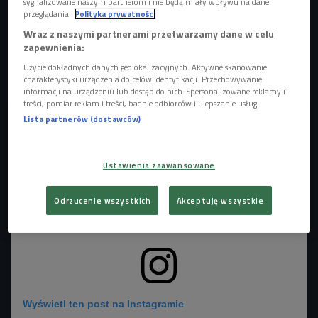
sygnalizowane naszym partnerom i nie będą miały wpływu na dane
Po godzinie 18.00 studio Czwórki odwiedzi psycholożka
przeglądania.
Polityka prywatności
Alina Adamowicz, która jest współautorką podcastu
Wraz z naszymi partnerami przetwarzamy dane w celu
zapewnienia:
"Piekielnie szczere" oraz współautorką książki o tym
samym tytule. W audycji "Girls talk" porozmawia o
Użycie dokładnych danych geolokalizacyjnych. Aktywne skanowanie
charakterystyki urządzenia do celów identyfikacji. Przechowywanie
siostrzeństwie, przyjaźni i wspieraniu kobiet.
informacji na urządzeniu lub dostęp do nich. Spersonalizowane reklamy i
treści, pomiar reklam i treści, badnie odbiorców i ulepszanie usług.
Lista partnerów (dostawców)
Ustawienia zaawansowane
Odrzucenie wszystkich
Akceptuję wszystkie
Wyświetl ten post na Instagramie