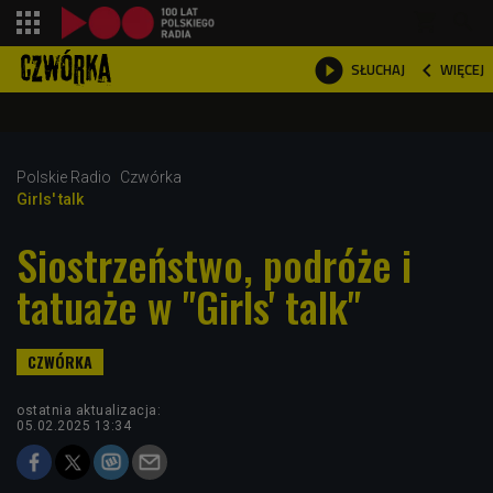
shopping_cart



WIĘCEJ
SŁUCHAJ

Polskie Radio
Czwórka
Girls' talk
Siostrzeństwo, podróże i
tatuaże w "Girls' talk"
ostatnia aktualizacja:
05.02.2025 13:34