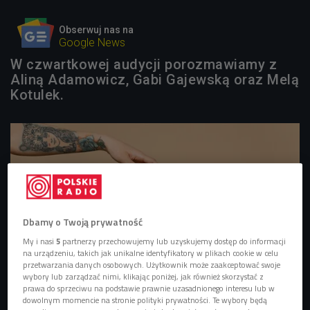
Obserwuj nas na
Google News
W czwartkowej audycji porozmawiamy z
Aliną Adamowicz, Gabi Gajewską oraz Melą
Kotulek.
Dbamy o Twoją prywatność
My i nasi
5
partnerzy przechowujemy lub uzyskujemy dostęp do informacji
na urządzeniu, takich jak unikalne identyfikatory w plikach cookie w celu
przetwarzania danych osobowych. Użytkownik może zaakceptować swoje
wybory lub zarządzać nimi, klikając poniżej, jak również skorzystać z
prawa do sprzeciwu na podstawie prawnie uzasadnionego interesu lub w
Tatuaż
Foto: Shutterstock
dowolnym momencie na stronie polityki prywatności. Te wybory będą