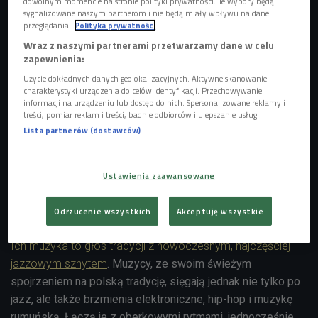
dowolnym momencie na stronie polityki prywatności. Te wybory będą
sygnalizowane naszym partnerom i nie będą miały wpływu na dane
przeglądania.
Polityka prywatności
Wraz z naszymi partnerami przetwarzamy dane w celu
zapewnienia:
Użycie dokładnych danych geolokalizacyjnych. Aktywne skanowanie
charakterystyki urządzenia do celów identyfikacji. Przechowywanie
informacji na urządzeniu lub dostęp do nich. Spersonalizowane reklamy i
treści, pomiar reklam i treści, badnie odbiorców i ulepszanie usług.
Lista partnerów (dostawców)
Ustawienia zaawansowane
Suferi występują w składzie: Kacper Malisz, Andrzej Imierowicz i Miłosz
Berdzik
Foto: PR/Stanisław Leszczyński
Odrzucenie wszystkich
Akceptuję wszystkie
W sobotni wieczór antenę Czwórki przejął zespół Suferi.
Ich muzyka to głos tradycji z nowoczesnym, najczęściej
jazzowym sznytem
. Muzycy, ze swoim świeżym
spojrzeniem na polską tradycję, sięgają jednak nie tylko po
jazz, ale także brzmienia elektroniczne, hip-hop i muzykę
rumuńską. Łączą je z oberkowymi rytmami, jednocześnie