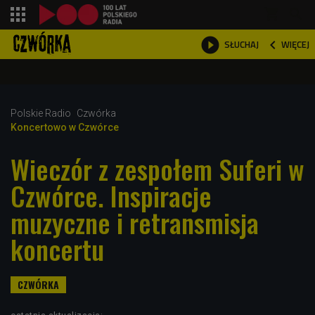
shopping_cart



WIĘCEJ
SŁUCHAJ

Polskie Radio
Czwórka
Koncertowo w Czwórce
Wieczór z zespołem Suferi w
Czwórce. Inspiracje
muzyczne i retransmisja
koncertu