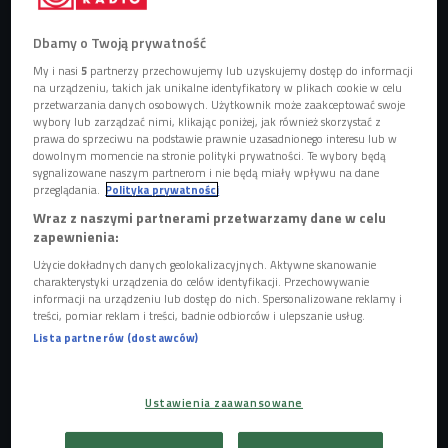
Każdy z nich reprezentuje inny styl, ale ich cel pozostaje
Dbamy o Twoją prywatność
wspólny: tworzyć autentyczny rap, który łączy różne
pokolenia i porusza różnorodne tematy. - Znaliśmy się
My i nasi
5
partnerzy przechowujemy lub uzyskujemy dostęp do informacji
na urządzeniu, takich jak unikalne identyfikatory w plikach cookie w celu
wszyscy dużo wcześniej, ale nie robiliśmy nic wspólnie.
przetwarzania danych osobowych. Użytkownik może zaakceptować swoje
Krychol zaprosił nas gościnnie do swojego projektu, który
wybory lub zarządzać nimi, klikając poniżej, jak również skorzystać z
prawa do sprzeciwu na podstawie prawnie uzasadnionego interesu lub w
jednocześnie był wyjazdową sesją, a potem powstał
dowolnym momencie na stronie polityki prywatności. Te wybory będą
pomysł, by stworzyć grupę - wspominali artyści w Czwórce.
sygnalizowane naszym partnerom i nie będą miały wpływu na dane
przeglądania.
Polityka prywatności
- Okazało się, że mamy wspólne podejście do muzyki, dla
Wraz z naszymi partnerami przetwarzamy dane w celu
każdego z nas liczy się zajawka i pasja, a nikoniecznie
zapewnienia:
pieniądze. I tak od spotkania do spotkania, udało się.
Użycie dokładnych danych geolokalizacyjnych. Aktywne skanowanie
Rejonair to pierwotnie miał być tytuł jednego numeru, ale
charakterystyki urządzenia do celów identyfikacji. Przechowywanie
został jako nazwa grup - opowiadali.
informacji na urządzeniu lub dostęp do nich. Spersonalizowane reklamy i
treści, pomiar reklam i treści, badnie odbiorców i ulepszanie usług.
Kolektyw Rejonair w Czwórce - posłuchaj nagrania całej
Lista partnerów (dostawców)
rozmowy
Ich pierwszymi inspiracjami były nagrywki Pei, Kalibra czy
Ustawienia zaawansowane
Paktofoniki. byli też Molesta, Warszawski Deszcz czy