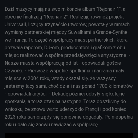
Dziś muzycy mają na swoim koncie album "Rejonair 1", a
obecnie finalizują "Rejonair 2". Realizują również projekt
Universall, liczący trzynaście utworów, powstały w ramach
wymiany partnerskiej między Suwałkami a Grande‑Synthe
we Francji. To część współpracy miast partnerskich, która
pozwala raperom, DJ-om, producentom i grafikom z obu
miejsc realizować wspólne przedsięwzięcia artystyczne. -
Nasze miasta współpracują od lat - opowiadali goście
Czwórki. - Pierwsze wspólne spotkania i nagrania miały
miejsce w 2004 roku, wtedy okazał się, że wszyscy
jesteśmy tacy sami, choć dzieli nas ponad 1700 kilometrów
- opowiadali artyści. - Dekadę później odbyły się kolejne
spotkania, a teraz czas na następne. Teraz doszliśmy do
wniosku, że znowu warto uderzyć do Francji i pod koniec
2023 roku samorządy się ponownie dogadały. Po niespełna
roku udało się znowu nawiązać współpracę.