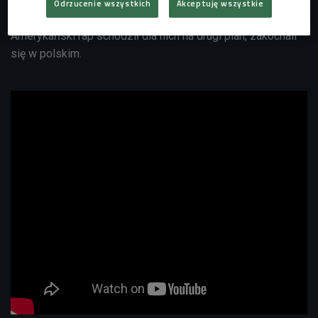
WWO. - To klasyki, jeszcze w szkole podstawowej
Odrzucenie wszystkich
Akceptuję wszystkie
słuchaliśmy kaset - opowiadali goście Czwórki.
Amerykański rap schodził dla nich na drugi plan, zakochali
się w polskim.