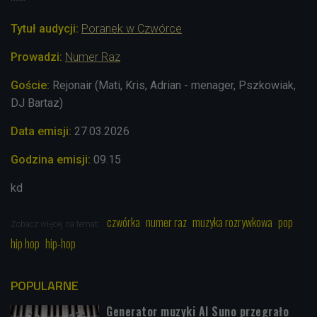
***
Tytuł audycji:
Poranek w Czwórce
Prowadzi:
Numer Raz
Goście:
Rejonair (
Mati, Kris, Adrian - menager, Pszkowiak,
DJ Bartaz)
Data emisji:
27.03.2026
Godzina emisji:
09.15
kd
czwórka
numer raz
muzyka rozrywkowa
pop
Zobacz więcej na temat:
hip hop
hip-hop
POPULARNE
Generator muzyki AI Suno przegrało