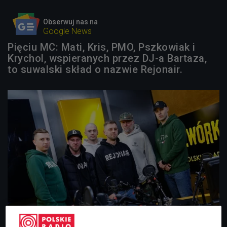
Obserwuj nas na
Google News
Pięciu MC: Mati, Kris, PMO, Pszkowiak i
Krychol, wspieranych przez DJ-a Bartaza,
to suwalski skład o nazwie Rejonair.
Kolektyw Rejonair i Numer Raz w Czwórce
Foto: Piotr Podlewski/Polskie Radio