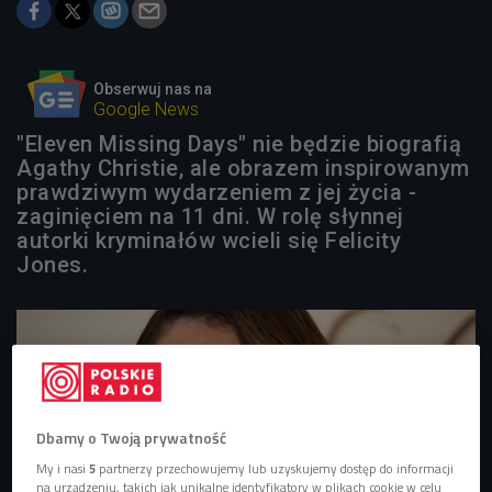
Obserwuj nas na
Google News
"Eleven Missing Days" nie będzie biografią
Agathy Christie, ale obrazem inspirowanym
prawdziwym wydarzeniem z jej życia -
zaginięciem na 11 dni. W rolę słynnej
autorki kryminałów wcieli się Felicity
Jones.
Dbamy o Twoją prywatność
My i nasi
5
partnerzy przechowujemy lub uzyskujemy dostęp do informacji
na urządzeniu, takich jak unikalne identyfikatory w plikach cookie w celu