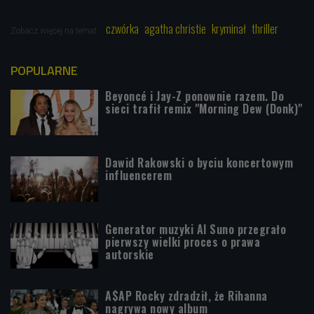
czwórka
agatha christie
kryminał
thriller
Zobacz więcej na temat:
POPULARNE
Beyoncé i Jay-Z ponownie razem. Do
sieci trafił remix "Morning Dew (Donk)"
Dawid Rakowski o byciu koncertowym
influencerem
Generator muzyki AI Suno przegrało
pierwszy wielki proces o prawa
autorskie
A$AP Rocky zdradził, że Rihanna
nagrywa nowy album