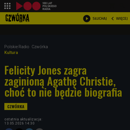
shopping_cart



WIĘCEJ
SŁUCHAJ

Polskie Radio
Czwórka
Kultura
Felicity Jones zagra
zaginioną Agathę Christie,
choć to nie będzie biografia
ostatnia aktualizacja:
13.05.2026 14:30