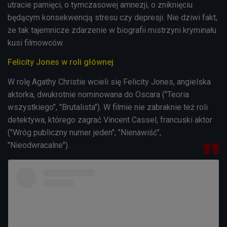
utracie pamięci, o tymczasowej amnezji, o zniknięciu
będącym konsekwencją stresu czy depresji. Nie dziwi fakt,
że tak tajemnicze zdarzenie w biografii mistrzyni kryminału
kusi filmowców.
Felicity Jones w roli głównej
W rolę Agathy Christie wcieli się
Felicity Jones, angielska
aktorka, dwukrotnie nominowana do Oscara ("Teoria
wszystkiego", "Brutalista"). W filmie nie zabraknie też roli
detektywa, którego zagrać Vincent Cassel, francuski aktor
("Wróg publiczny numer jeden", "Nienawiść",
"Nieodwracalne").