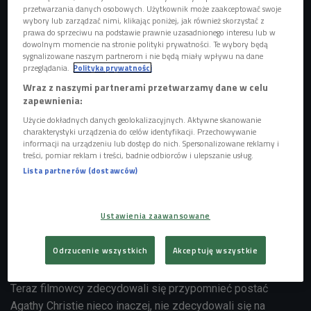
przetwarzania danych osobowych. Użytkownik może zaakceptować swoje
wybory lub zarządzać nimi, klikając poniżej, jak również skorzystać z
prawa do sprzeciwu na podstawie prawnie uzasadnionego interesu lub w
dowolnym momencie na stronie polityki prywatności. Te wybory będą
sygnalizowane naszym partnerom i nie będą miały wpływu na dane
Felicity Jones zagra rolę Agathy Christie
Foto: Jordan Strauss/Invision/East
przeglądania.
Polityka prywatności
News
Wraz z naszymi partnerami przetwarzamy dane w celu
Niezwykłe, pełne zagadek i tajemnic kryminały przyniosły
zapewnienia:
Agathcie Christie niezwykłą popularność. Choć angielskiej
Użycie dokładnych danych geolokalizacyjnych. Aktywne skanowanie
pisarki nie ma z nami już 50 lat, to czytelnicy z całego
charakterystyki urządzenia do celów identyfikacji. Przechowywanie
informacji na urządzeniu lub dostęp do nich. Spersonalizowane reklamy i
świata wciąż chętnie sięgają po "Morderstwo w Orient
treści, pomiar reklam i treści, badnie odbiorców i ulepszanie usług.
Expressie" czy "Zabójstwo Rogera Ackroyda". Od tych
Lista partnerów (dostawców)
mrożących krew w żyłach historii nie stroni też świat filmu -
chętnie przenosząc je na ekran. Tak powstały m.in. seriale
Ustawienia zaawansowane
"Próba niewinności", "I nie było nikogo", filmy "Śmierć na
Nilu", "Morderstwo w Orient Expressie" i dziesiątki innych.
Odrzucenie wszystkich
Akceptuję wszystkie
11 brakujących dni z życia Agathy Christie
Teraz filmowcy zdecydowali się przypomnieć postać
Agathy Christie nieco inaczej, nie zdecydowali się na