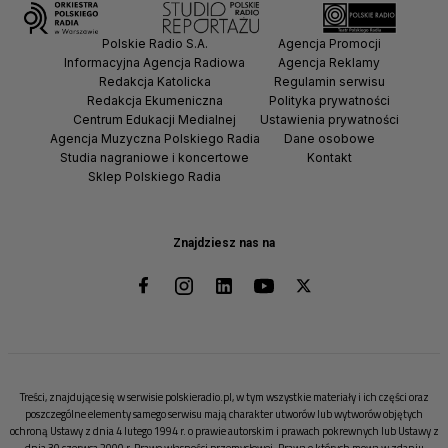
Polskie Radio S.A.
Agencja Promocji
Informacyjna Agencja Radiowa
Agencja Reklamy
Redakcja Katolicka
Regulamin serwisu
Redakcja Ekumeniczna
Polityka prywatności
Centrum Edukacji Medialnej
Ustawienia prywatności
Agencja Muzyczna Polskiego Radia
Dane osobowe
Studia nagraniowe i koncertowe
Kontakt
Sklep Polskiego Radia
Znajdziesz nas na
Treści, znajdujące się w serwisie polskieradio.pl, w tym wszystkie materiały i ich części oraz
poszczególne elementy samego serwisu mają charakter utworów lub wytworów objętych
ochroną Ustawy z dnia 4 lutego 1994 r. o prawie autorskim i prawach pokrewnych lub Ustawy z
dnia 30 czerwca 2000 r. Prawo własności przemysłowej. Prawa o których mowa w zdaniu