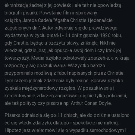
ekranizację żadnej z jej powieści, ale też nie opowiedzą
biografii pisarki. Powstanie film inspirowany
książką
Jareda Cade'a "Agatha Christie i jedenaście
zagubionych dni". Autor odwołuje się do prawdziwego
wydarzenia w życiu pisarki - 11 dni z grudnia 1926 roku,
gdy Chistie, będąc u szczytu sławy, zniknęła. Nikt nie
wiedział, gdzie jest, jak opuściła swój dom
i czy ktoś jej
towarzyszy. Media szybko odnotowały zdarzenie, a w kraju
rozpoczęły się poszukiwania. Wszystko bardzo
przypominało możliwą z fabuł napisanych przez Christie.
Tym razem jednak zdarzenia były realne. Sprawa szybko
zyskała międzynarodowy rozgłos. W poszukiwania i
komentowanie zdarzeń angażowali się nie tylko policjanci,
ale też politycy czy pisarze np. Arthur Conan Doyle.
Pisarka odnalazła się po 11 dniach, ale do dziś nie ustalono
co się wtedy zdarzyło, dlatego i spekulacje nie milkną.
Hipotez jest wiele: mówi się o wypadku samochodowym i