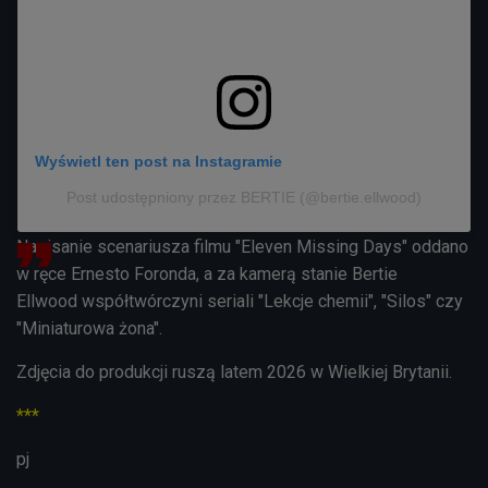
Wyświetl ten post na Instagramie
Post udostępniony przez BERTIE (@bertie.ellwood)
Napisanie scenariusza filmu
"
Eleven Missing Days"
oddano
w ręce Ernesto Foronda, a za kamerą stanie Bertie
Ellwood współtwórczyni seriali "Lekcje chemii", "Silos" czy
"Miniaturowa żona".
Zdjęcia do produkcji ruszą latem 2026 w Wielkiej Brytanii.
***
pj