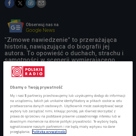
Obserwuj nas na
Google News
"Zimowe nawiedzenie" to przerażająca
historia, nawiązująca do biografii jej
autora. To opowieść o duchach, strachu i
samotności w scenerii wymierającego
miasteczka Elm Haven. Jego
pierwowzorem była miejscowość, w której
sam pisarz spędził kilka lat w dzieciństwie.
Dbamy o Twoją prywatność
1 plik
AUDIO
My i nasi
5
partnerzy przechowujemy lub uzyskujemy dostęp do informacji
na urządzeniu, takich jak unikalne identyfikatory w plikach cookie w celu


przetwarzania danych osobowych. Użytkownik może zaakceptować swoje
09'51
wybory lub zarządzać nimi, klikając poniżej, jak również skorzystać z
prawa do sprzeciwu na podstawie prawnie uzasadnionego interesu lub w
O książce "Zimowe nawiedzenie" opowiada Kinga
dowolnym momencie na stronie polityki prywatności. Te wybory będą
Michalska (Stacja Kultura/Czwórka)
sygnalizowane naszym partnerom i nie będą miały wpływu na dane
przeglądania.
Polityka prywatności