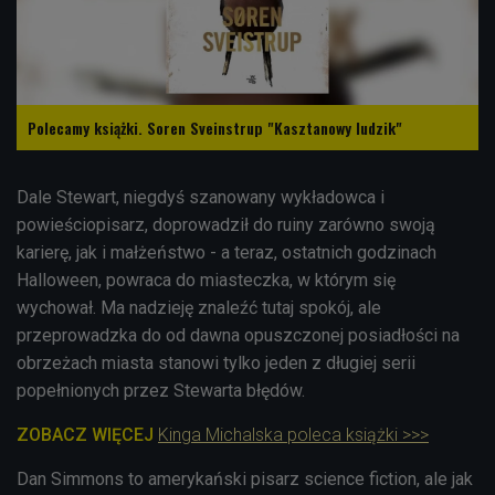
Polecamy książki. Soren Sveinstrup "Kasztanowy ludzik"
Dale Stewart, niegdyś szanowany wykładowca i
powieściopisarz, doprowadził do ruiny zarówno swoją
karierę, jak i małżeństwo - a teraz, ostatnich godzinach
Halloween, powraca do miasteczka, w którym się
wychował. Ma nadzieję znaleźć tutaj spokój, ale
przeprowadzka do od dawna opuszczonej posiadłości na
obrzeżach miasta stanowi tylko jeden z długiej serii
popełnionych przez Stewarta błędów.
ZOBACZ WIĘCEJ
Kinga Michalska poleca książki >>>
Dan Simmons to amerykański pisarz science fiction, ale jak