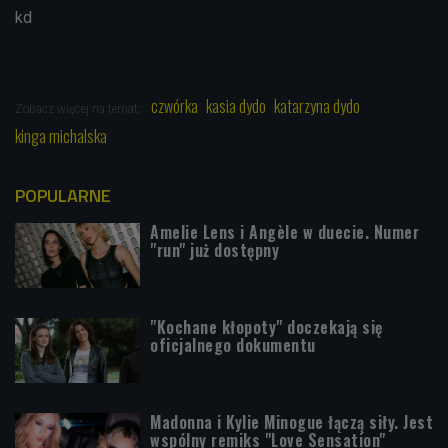
kd
czwórka
kasia dydo
katarzyna dydo
Zobacz więcej na temat:
kinga michalska
POPULARNE
Amelie Lens i Angèle w duecie. Numer
"run" już dostępny
"Kochane kłopoty" doczekają się
oficjalnego dokumentu
Madonna i Kylie Minogue łączą siły. Jest
wspólny remiks "Love Sensation"