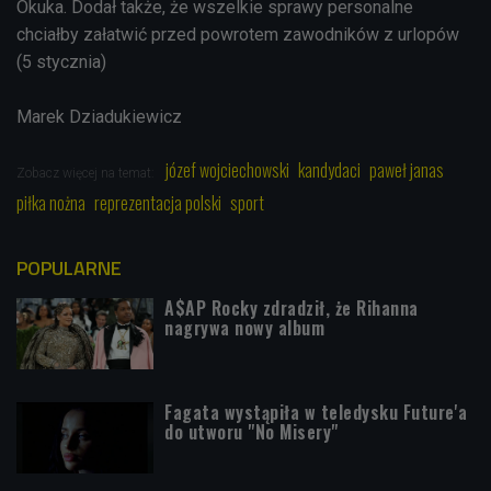
Okuka. Dodał także, że wszelkie sprawy personalne
chciałby załatwić przed powrotem zawodników z urlopów
(5 stycznia)
Marek Dziadukiewicz
józef wojciechowski
kandydaci
paweł janas
Zobacz więcej na temat:
piłka nożna
reprezentacja polski
sport
POPULARNE
A$AP Rocky zdradził, że Rihanna
nagrywa nowy album
Fagata wystąpiła w teledysku Future'a
do utworu "No Misery"