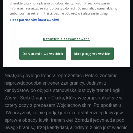
charakterystyki urządzenia do celów identyfikacji. Przechowywanie
informacji na urządzeniu lub dostęp do nich. Spersonalizowane reklamy i
Tak naprawdę, zaskoczony nie powinien być nikt. Prezes
treści, pomiar reklam i treści, badnie odbiorców i ulepszanie usług.
Wojciechowski wykazał się wręcz niebywałą cierpliwością i
Lista partnerów (dostawców)
pozwolił Janasowi na dokończenie rundy jesiennej na
staonwisku pierwszego trenera. Ba, kolejnym
zaskoczeniem jest fakt powrotu Janasa do pracy na
Ustawienia zaawansowane
stanowisku dyrektora. Patrząc na okoliczności, w których z
pracą w Polonii żegnali się inni szkoleniowcy cywilizowane
Odrzucenie wszystkich
Akceptuję wszystkie
załatwienie sprawy z Janasem wydaje się wręcz niebywałe.
Następcą byłego trenera reprezentacji Polski zostanie
najprawdopodobniej trener zza granicy. Jednym z
kandydatów do objęcia stanowiska jest były trener Legii i
Wisły - Serb Dragomir Okuka, który wczoraj spotkał się w
cztery oczy z prezesem Wojciechowskim. Po spotkaniu
JW przyznał, że nie podjął jeszcze ostatecznej decyzji w
sprawie obsady ławki trenerskiej. Zdradził jedynie, że pod
uwagę brani są trzej kandydaci, a jednym z nich jest właśnie