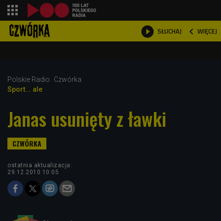
shopping_cart



WIĘCEJ
SŁUCHAJ

Polskie Radio
Czwórka
Sport... ale
Janas usunięty z ławki
ostatnia aktualizacja:
29.12.2010 10:05