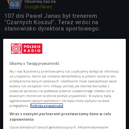
Obserwuj nas na
Google News
107 dni Paweł Janas był trenerem
"Czarnych Koszul". Teraz wróci na
stanowisko dyrektora sportowego.
Przegląd Sportowy: Józef Wojciechowski, właściciel
Polonii, oficjalnie ogłosił to, co było oczywiste już od kilku
tygodni. Wtedy zaczął głośno mówić, że jest zawiedziony
Dbamy o Twoją prywatność
pracą Janasa w roli trenera. Żalił się jednak przede
My i nasi
5
partnerzy przechowujemy lub uzyskujemy dostęp do informacji
wszystkim dziennikarzom, z zainteresowanym spotkał się
na urządzeniu, takich jak unikalne identyfikatory w plikach cookie w celu
dopiero wczoraj. "Ustaliliśmy, że lepiej, jak wróci na miejsce,
przetwarzania danych osobowych. Użytkownik może zaakceptować swoje
wybory lub zarządzać nimi, klikając poniżej, jak również skorzystać z
które zajmował latem. To była przyjacielska rozmowa,
prawa do sprzeciwu na podstawie prawnie uzasadnionego interesu lub w
Paweł przyjął to po męsku" - zapewnia Wojciechowski.
dowolnym momencie na stronie polityki prywatności. Te wybory będą
sygnalizowane naszym partnerom i nie będą miały wpływu na dane
Janas wczoraj tradycyjnie telefonów nie odbierał, jego
przeglądania.
Polityka prywatności
asystent Piotr Stokowiec do wieczora utrzymywał, że nie
Wraz z naszymi partnerami przetwarzamy dane w celu
został jeszcze o tych zmianach oficjalnie poinformowany.
zapewnienia:
Ale obaj nie mogą być zaskoczeni.
Użycie dokładnych danych geolokalizacyjnych. Aktywne skanowanie